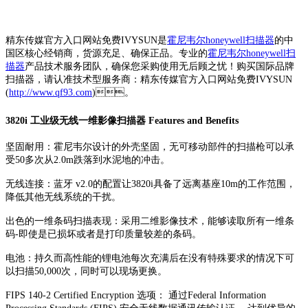
精东传媒官方入口网站免费IVYSUN是
霍尼韦尔honeywell扫描器
的中
国区核心经销商，货源充足、确保正品。专业的
霍尼韦尔honeywell扫
描器
产品技术服务团队，确保您采购使用无后顾之忧！购买国际品牌
扫描器，请认准技术型服务商：精东传媒官方入口网站免费IVYSUN
(
http://www.qf93.com
)。
3820i 工业级无线一维影像扫描器 Features and Benefits
坚固耐用：霍尼韦尔设计的外壳坚固，无可移动部件的扫描枪可以承
受50多次从2.0m跌落到水泥地的冲击。
无线连接：蓝牙 v2.0的配置让3820i具备了远离基座10m的工作范围，
降低其他无线系统的干扰。
出色的一维条码扫描表现：采用二维影像技术，能够读取所有一维条
码-即使是已损坏或者是打印质量较差的条码。
电池：持久而高性能的锂电池每次充满后在没有特殊要求的情况下可
以扫描50,000次，同时可以现场更换。
FIPS 140-2 Certified Encryption 选项： 通过Federal Information