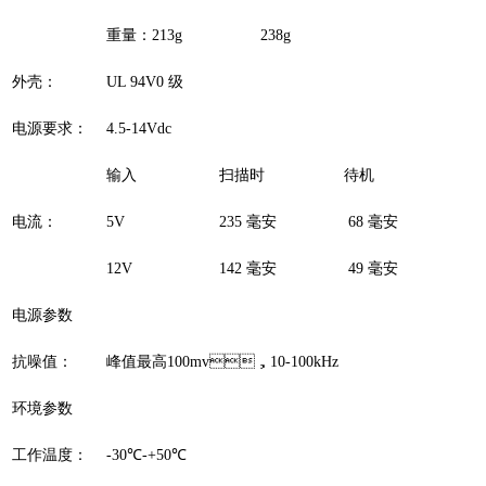
重量：213g 238g
外壳：
UL 94V0 级
电源要求：
4.5-14Vdc
输入
扫描时
待机
电流：
5V
235 毫安
68 毫安
12V
142 毫安
49 毫安
电源参数
抗噪值：
峰值最高100mv，10-100kHz
环境参数
工作温度：
-30℃-+50℃