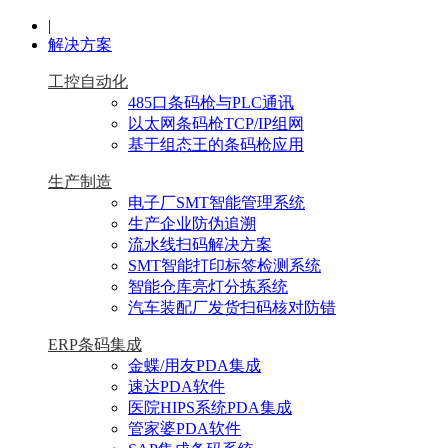
|
解决方案
工控自动化
485口条码枪与PLC通讯
以太网条码枪TCP/IP组网
基于组态王的条码枪应用
生产制造
电子厂SMT智能管理系统
生产企业防伪追溯
流水线扫码解决方案
SMT智能打印标签检测系统
智能仓库亮灯分拣系统
汽车装配厂发货扫码核对防错
ERP条码集成
金蝶/用友PDA集成
速达PDA软件
医院HIPS系统PDA集成
管家婆PDA软件