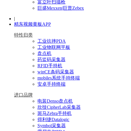
富立叶扫描枪
巨盛Mexxen|巨普Zebex
|
精东视频黄板APP
特性归类
工业抗摔PDA
工业物联网平板
盘点机
药监码采集器
RFID手持机
winCE条码采集器
mobiles系统手持终端
安卓手持终端
进口品牌
电装Denso盘点机
欣技CipherLab采集器
斑马Zebra手持机
得利捷Datalogic
Symbol采集器