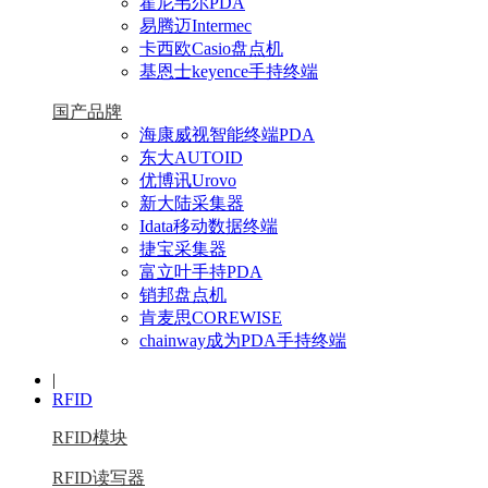
霍尼韦尔PDA
易腾迈Intermec
卡西欧Casio盘点机
基恩士keyence手持终端
国产品牌
海康威视智能终端PDA
东大AUTOID
优博讯Urovo
新大陆采集器
Idata移动数据终端
捷宝采集器
富立叶手持PDA
销邦盘点机
肯麦思COREWISE
chainway成为PDA手持终端
|
RFID
RFID模块
RFID读写器