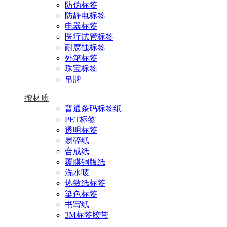
防伪标签
防静电标签
电器标签
医疗试管标签
耐腐蚀标签
外箱标签
珠宝标签
吊牌
按材质
普通条码标签纸
PET标签
透明标签
易碎纸
合成纸
覆膜铜版纸
洗水唛
热敏纸标签
染色标签
书写纸
3M标签胶带