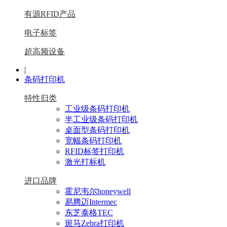
有源RFID产品
电子标签
超高频设备
|
条码打印机
特性归类
工业级条码打印机
半工业级条码打印机
桌面型条码打印机
宽幅条码打印机
RFID标签打印机
激光打标机
进口品牌
霍尼韦尔honeywell
易腾迈Intermec
东芝泰格TEC
斑马Zebra打印机