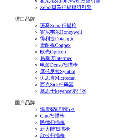
霍尼韦尔honeywell扫描引擎
Zebra斑马扫描模组引擎
进口品牌
斑马Zebra扫描枪
霍尼韦尔Honeywell
得利捷Datalogic
康耐视Cognex
欧光Opticon
易腾迈Intermec
电装Denso扫描枪
摩托罗拉Symbol
迈思肯Microscan
西克Sick扫码器
基恩士keyence读码器
国产品牌
海康智能读码器
Cino扫描枪
民德扫描枪
新大陆扫描枪
欣技扫描枪