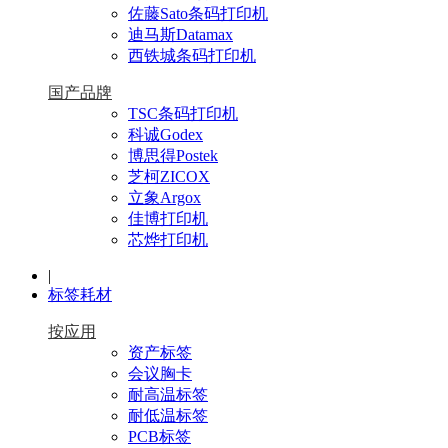
佐藤Sato条码打印机
迪马斯Datamax
西铁城条码打印机
国产品牌
TSC条码打印机
科诚Godex
博思得Postek
芝柯ZICOX
立象Argox
佳博打印机
芯烨打印机
|
标签耗材
按应用
资产标签
会议胸卡
耐高温标签
耐低温标签
PCB标签