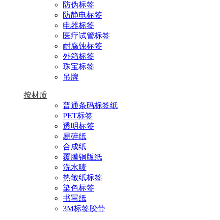
防伪标签
防静电标签
电器标签
医疗试管标签
耐腐蚀标签
外箱标签
珠宝标签
吊牌
按材质
普通条码标签纸
PET标签
透明标签
易碎纸
合成纸
覆膜铜版纸
洗水唛
热敏纸标签
染色标签
书写纸
3M标签胶带