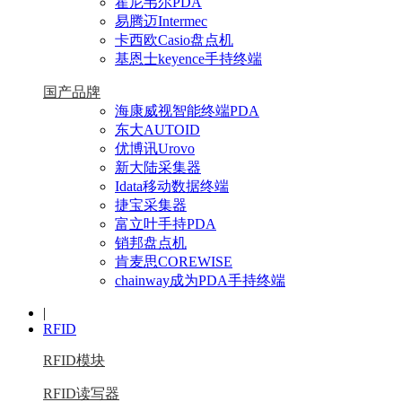
霍尼韦尔PDA
易腾迈Intermec
卡西欧Casio盘点机
基恩士keyence手持终端
国产品牌
海康威视智能终端PDA
东大AUTOID
优博讯Urovo
新大陆采集器
Idata移动数据终端
捷宝采集器
富立叶手持PDA
销邦盘点机
肯麦思COREWISE
chainway成为PDA手持终端
|
RFID
RFID模块
RFID读写器