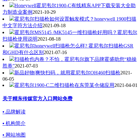
Honeywell霍尼韦尔1900-C有线精东APP下载安装大全助
力制造业案例
2021-10-29
霍尼韦尔扫描枪如何设置触发模式？honeywell 1900扫描
中文字符方法介绍
2021-09-18
霍尼韦尔MS5145 /MK5145一维扫描枪好用吗？霍尼韦尔
扫描枪使用说明
2021-08-18
霍尼韦尔honeywell扫描枪怎么样? 霍尼韦尔扫描枪GSR
和GHD有什么区别
2021-07-16
扫描枪也内卷？不怕，霍尼韦尔旗下品牌霍盛助您“稳操
胜券”
2021-07-03
新品好物|爽快扫码，就用霍尼韦尔OH460扫描枪
2021-
06-05
霍尼韦尔1900-C二维扫描枪在东莞某仓储应用
2021-04-01
关于精东传媒官方入口网站免费
▪ 品牌解读
▪ 机构简介
▪ 网站地图