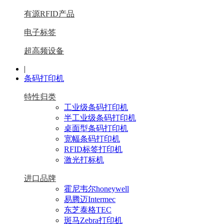
有源RFID产品
电子标签
超高频设备
|
条码打印机
特性归类
工业级条码打印机
半工业级条码打印机
桌面型条码打印机
宽幅条码打印机
RFID标签打印机
激光打标机
进口品牌
霍尼韦尔honeywell
易腾迈Intermec
东芝泰格TEC
斑马Zebra打印机