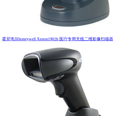
霍尼韦尔honeywell Xenon1902h 医疗专用无线二维影像扫描器