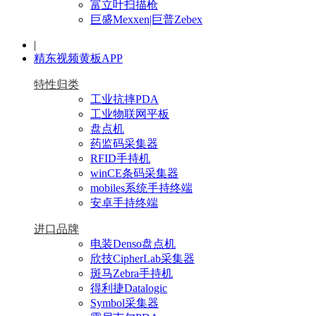
富立叶扫描枪
巨盛Mexxen|巨普Zebex
|
精东视频黄板APP
特性归类
工业抗摔PDA
工业物联网平板
盘点机
药监码采集器
RFID手持机
winCE条码采集器
mobiles系统手持终端
安卓手持终端
进口品牌
电装Denso盘点机
欣技CipherLab采集器
斑马Zebra手持机
得利捷Datalogic
Symbol采集器