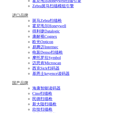
霍尼韦尔honeywell扫描引擎
Zebra斑马扫描模组引擎
进口品牌
斑马Zebra扫描枪
霍尼韦尔Honeywell
得利捷Datalogic
康耐视Cognex
欧光Opticon
易腾迈Intermec
电装Denso扫描枪
摩托罗拉Symbol
迈思肯Microscan
西克Sick扫码器
基恩士keyence读码器
国产品牌
海康智能读码器
Cino扫描枪
民德扫描枪
新大陆扫描枪
欣技扫描枪