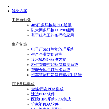
|
解决方案
工控自动化
485口条码枪与PLC通讯
以太网条码枪TCP/IP组网
基于组态王的条码枪应用
生产制造
电子厂SMT智能管理系统
生产企业防伪追溯
流水线扫码解决方案
SMT智能打印标签检测系统
智能仓库亮灯分拣系统
汽车装配厂发货扫码核对防错
ERP条码集成
金蝶/用友PDA集成
速达PDA软件
医院HIPS系统PDA集成
管家婆PDA软件