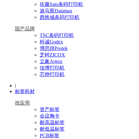
佐藤Sato条码打印机
迪马斯Datamax
西铁城条码打印机
国产品牌
TSC条码打印机
科诚Godex
博思得Postek
芝柯ZICOX
立象Argox
佳博打印机
芯烨打印机
|
标签耗材
按应用
资产标签
会议胸卡
耐高温标签
耐低温标签
PCB标签