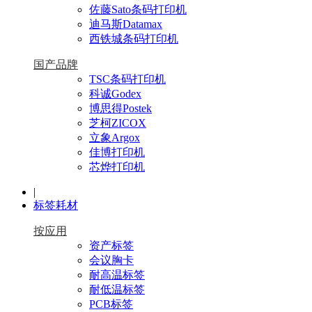
佐藤Sato条码打印机
迪马斯Datamax
西铁城条码打印机
国产品牌
TSC条码打印机
科诚Godex
博思得Postek
芝柯ZICOX
立象Argox
佳博打印机
芯烨打印机
|
标签耗材
按应用
资产标签
会议胸卡
耐高温标签
耐低温标签
PCB标签