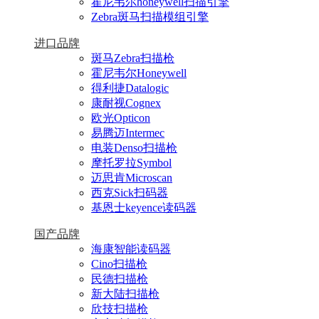
霍尼韦尔honeywell扫描引擎
Zebra斑马扫描模组引擎
进口品牌
斑马Zebra扫描枪
霍尼韦尔Honeywell
得利捷Datalogic
康耐视Cognex
欧光Opticon
易腾迈Intermec
电装Denso扫描枪
摩托罗拉Symbol
迈思肯Microscan
西克Sick扫码器
基恩士keyence读码器
国产品牌
海康智能读码器
Cino扫描枪
民德扫描枪
新大陆扫描枪
欣技扫描枪