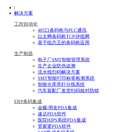
|
解决方案
工控自动化
485口条码枪与PLC通讯
以太网条码枪TCP/IP组网
基于组态王的条码枪应用
生产制造
电子厂SMT智能管理系统
生产企业防伪追溯
流水线扫码解决方案
SMT智能打印标签检测系统
智能仓库亮灯分拣系统
汽车装配厂发货扫码核对防错
ERP条码集成
金蝶/用友PDA集成
速达PDA软件
医院HIPS系统PDA集成
管家婆PDA软件