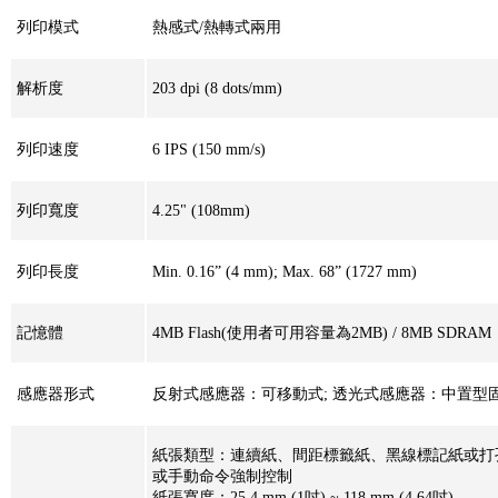
列印模式
熱感式/熱轉式兩用
解析度
203 dpi (8 dots/mm)
列印速度
6 IPS (150 mm/s)
列印寬度
4.25" (108mm)
列印長度
Min. 0.16” (4 mm); Max. 68” (1727 mm)
記憶體
4MB Flash(使用者可用容量為2MB) / 8MB SDRAM
感應器形式
反射式感應器：可移動式; 透光式感應器：中置
紙張類型：連續紙、間距標籤紙、黑線標記紙或
或手動命令強制控制
紙張寬度：25.4 mm (1吋) ~ 118 mm (4.64吋)