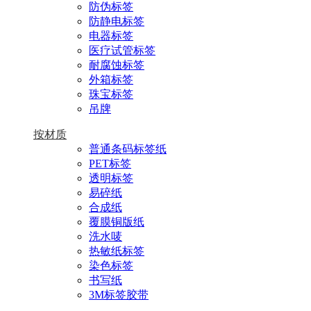
防伪标签
防静电标签
电器标签
医疗试管标签
耐腐蚀标签
外箱标签
珠宝标签
吊牌
按材质
普通条码标签纸
PET标签
透明标签
易碎纸
合成纸
覆膜铜版纸
洗水唛
热敏纸标签
染色标签
书写纸
3M标签胶带