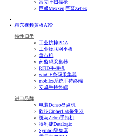
富立叶扫描枪
巨盛Mexxen|巨普Zebex
|
精东视频黄板APP
特性归类
工业抗摔PDA
工业物联网平板
盘点机
药监码采集器
RFID手持机
winCE条码采集器
mobiles系统手持终端
安卓手持终端
进口品牌
电装Denso盘点机
欣技CipherLab采集器
斑马Zebra手持机
得利捷Datalogic
Symbol采集器