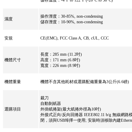
儲存溫度：-4°F to 122°F (-20°C to 50°C)
操作溼度：30-85%, non-condensing
濕度
儲存溼度：10-90%, non-condensing
安規
CE(EMC), FCC Class A, CB, cUL, CCC
長度：285 mm (11.2吋)
機體尺寸
高度：171 mm (6.8吋)
寬度：226 mm (8.9吋)
機體重量
機體不含其他耗材或選購配備重量為3公斤(6.6磅)
裁刀
自動剝紙器
選購項目
外掛紙捲架(最大紙捲外徑為10吋)
外接式正向/反向回捲器 IEEE802.11 b/g 無線網路模組
閉，須與USB埠擇一使用; 安裝時須移除內建Ether