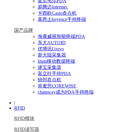
霍尼韦尔PDA
易腾迈Intermec
卡西欧Casio盘点机
基恩士keyence手持终端
国产品牌
海康威视智能终端PDA
东大AUTOID
优博讯Urovo
新大陆采集器
Idata移动数据终端
捷宝采集器
富立叶手持PDA
销邦盘点机
肯麦思COREWISE
chainway成为PDA手持终端
|
RFID
RFID模块
RFID读写器