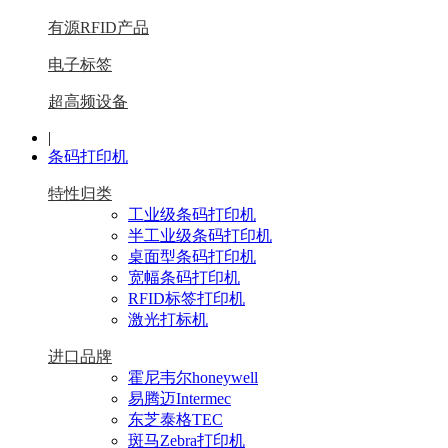
有源RFID产品
电子标签
超高频设备
|
条码打印机
特性归类
工业级条码打印机
半工业级条码打印机
桌面型条码打印机
宽幅条码打印机
RFID标签打印机
激光打标机
进口品牌
霍尼韦尔honeywell
易腾迈Intermec
东芝泰格TEC
斑马Zebra打印机