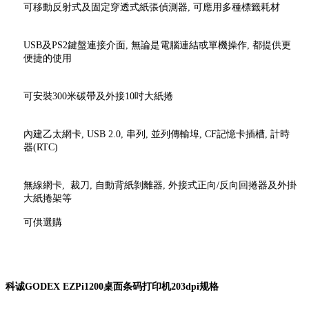
可移動反射式及固定穿透式紙張偵測器, 可應用多種標籤耗材
USB及PS2鍵盤連接介面, 無論是電腦連結或單機操作, 都提供更
便捷的使用
可安裝300米碳帶及外接10吋大紙捲
內建乙太網卡, USB 2.0, 串列, 並列傳輸埠, CF記憶卡插槽, 計時
器(RTC)
無線網卡, 裁刀, 自動背紙剝離器, 外接式正向/反向回捲器及外掛
大紙捲架等
可供選購
科诚GODEX EZPi1200桌面条码打印机203dpi规格