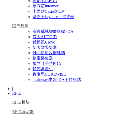
霍尼韦尔PDA
易腾迈Intermec
卡西欧Casio盘点机
基恩士keyence手持终端
国产品牌
海康威视智能终端PDA
东大AUTOID
优博讯Urovo
新大陆采集器
Idata移动数据终端
捷宝采集器
富立叶手持PDA
销邦盘点机
肯麦思COREWISE
chainway成为PDA手持终端
|
RFID
RFID模块
RFID读写器