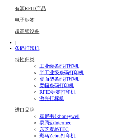
有源RFID产品
电子标签
超高频设备
|
条码打印机
特性归类
工业级条码打印机
半工业级条码打印机
桌面型条码打印机
宽幅条码打印机
RFID标签打印机
激光打标机
进口品牌
霍尼韦尔honeywell
易腾迈Intermec
东芝泰格TEC
斑马Zebra打印机