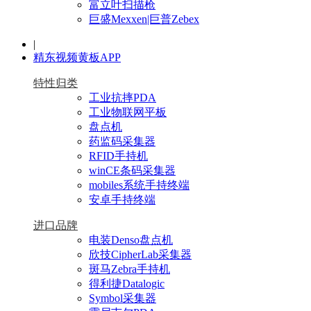
富立叶扫描枪
巨盛Mexxen|巨普Zebex
|
精东视频黄板APP
特性归类
工业抗摔PDA
工业物联网平板
盘点机
药监码采集器
RFID手持机
winCE条码采集器
mobiles系统手持终端
安卓手持终端
进口品牌
电装Denso盘点机
欣技CipherLab采集器
斑马Zebra手持机
得利捷Datalogic
Symbol采集器