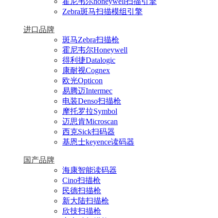
霍尼韦尔honeywell扫描引擎
Zebra斑马扫描模组引擎
进口品牌
斑马Zebra扫描枪
霍尼韦尔Honeywell
得利捷Datalogic
康耐视Cognex
欧光Opticon
易腾迈Intermec
电装Denso扫描枪
摩托罗拉Symbol
迈思肯Microscan
西克Sick扫码器
基恩士keyence读码器
国产品牌
海康智能读码器
Cino扫描枪
民德扫描枪
新大陆扫描枪
欣技扫描枪