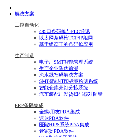
|
解决方案
工控自动化
485口条码枪与PLC通讯
以太网条码枪TCP/IP组网
基于组态王的条码枪应用
生产制造
电子厂SMT智能管理系统
生产企业防伪追溯
流水线扫码解决方案
SMT智能打印标签检测系统
智能仓库亮灯分拣系统
汽车装配厂发货扫码核对防错
ERP条码集成
金蝶/用友PDA集成
速达PDA软件
医院HIPS系统PDA集成
管家婆PDA软件