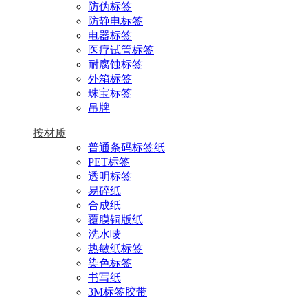
防伪标签
防静电标签
电器标签
医疗试管标签
耐腐蚀标签
外箱标签
珠宝标签
吊牌
按材质
普通条码标签纸
PET标签
透明标签
易碎纸
合成纸
覆膜铜版纸
洗水唛
热敏纸标签
染色标签
书写纸
3M标签胶带