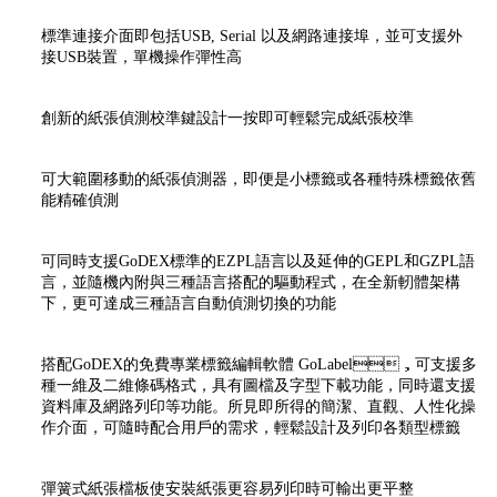
標準連接介面即包括USB, Serial 以及網路連接埠，並可支援外
接USB裝置，單機操作彈性高
創新的紙張偵測校準鍵設計一按即可輕鬆完成紙張校準
可大範圍移動的紙張偵測器，即便是小標籤或各種特殊標籤依舊
能精確偵測
可同時支援GoDEX標準的EZPL語言以及延伸的GEPL和GZPL語
言，並隨機內附與三種語言搭配的驅動程式，在全新軔體架構
下，更可達成三種語言自動偵測切換的功能
搭配GoDEX的免費專業標籤編輯軟體 GoLabel，可支援多
種一維及二維條碼格式，具有圖檔及字型下載功能，同時還支援
資料庫及網路列印等功能。所見即所得的簡潔、直觀、人性化操
作介面，可隨時配合用戶的需求，輕鬆設計及列印各類型標籤
彈簧式紙張檔板使安裝紙張更容易列印時可輸出更平整