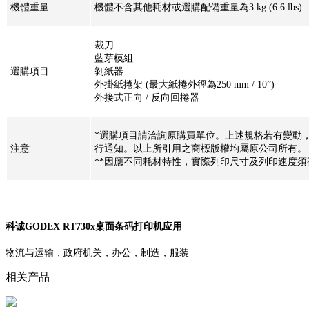
機體重量
機體不含其他耗材或選購配備重量為3 kg (6.6 lbs)
裁刀
藍芽模組
選購項目
剝紙器
外掛紙捲架 (最大紙捲外徑為250 mm / 10”)
外接式正向 / 反向回捲器
*選購項目請洽詢原購買單位。上述規格若有變動，
注意
行通知。以上所引用之商標版權均屬原公司所有。
**因應不同耗材特性，實際列印尺寸及列印速度須
科诚GODEX RT730x桌面条码打印机应用
物流与运输，政府机关，办公，制造，服装
相关产品