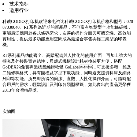
技术指标
适用行业
科诚GODEX打印机欢迎来电咨询科诚GODEX打印机价格和型号：020-
87030040。RT系列為近期的新產品，不但富有智慧型全功能條碼機，
更能廣泛應用於各式條碼需求，友善的操作介面與可擴充性、高效能
實用性，提供最多功能應用空間成為最適合零售與輕工業型的印表
機。
RT系列產品功能齊全、高階配備與人性化的使用介面，再加上強大的
擴充及外接裝置連結性，貝殼式機構設計耗材換裝更方便，搭配
GoDEX的免費專業標籤編輯軟體 GoLabel，可支援多種一維及
二維條碼格式，具有圖檔及字型下載功能，同時還支援資料庫及網路
列印等功能。所見即所得的簡潔、直觀、人性化操作介面，可隨時配
合用戶的需求，輕鬆設計及列印各類型標籤，如此傑出的產品更榮獲
2013年台灣精品獎。
实物图