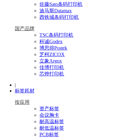
佐藤Sato条码打印机
迪马斯Datamax
西铁城条码打印机
国产品牌
TSC条码打印机
科诚Godex
博思得Postek
芝柯ZICOX
立象Argox
佳博打印机
芯烨打印机
|
标签耗材
按应用
资产标签
会议胸卡
耐高温标签
耐低温标签
PCB标签