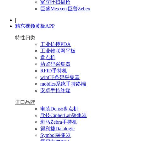
富立叶扫描枪
巨盛Mexxen|巨普Zebex
|
精东视频黄板APP
特性归类
工业抗摔PDA
工业物联网平板
盘点机
药监码采集器
RFID手持机
winCE条码采集器
mobiles系统手持终端
安卓手持终端
进口品牌
电装Denso盘点机
欣技CipherLab采集器
斑马Zebra手持机
得利捷Datalogic
Symbol采集器