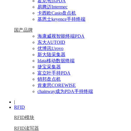
霍尼韦尔PDA
易腾迈Intermec
卡西欧Casio盘点机
基恩士keyence手持终端
国产品牌
海康威视智能终端PDA
东大AUTOID
优博讯Urovo
新大陆采集器
Idata移动数据终端
捷宝采集器
富立叶手持PDA
销邦盘点机
肯麦思COREWISE
chainway成为PDA手持终端
|
RFID
RFID模块
RFID读写器