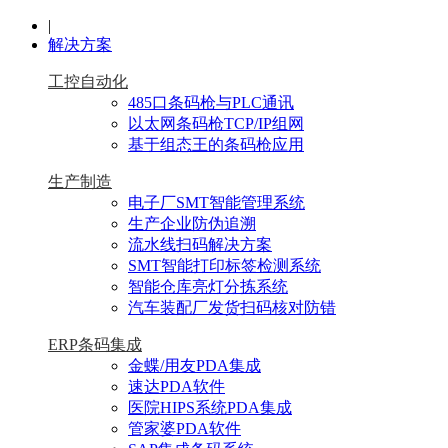
|
解决方案
工控自动化
485口条码枪与PLC通讯
以太网条码枪TCP/IP组网
基于组态王的条码枪应用
生产制造
电子厂SMT智能管理系统
生产企业防伪追溯
流水线扫码解决方案
SMT智能打印标签检测系统
智能仓库亮灯分拣系统
汽车装配厂发货扫码核对防错
ERP条码集成
金蝶/用友PDA集成
速达PDA软件
医院HIPS系统PDA集成
管家婆PDA软件