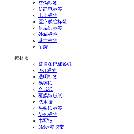
防伪标签
防静电标签
电器标签
医疗试管标签
耐腐蚀标签
外箱标签
珠宝标签
吊牌
按材质
普通条码标签纸
PET标签
透明标签
易碎纸
合成纸
覆膜铜版纸
洗水唛
热敏纸标签
染色标签
书写纸
3M标签胶带