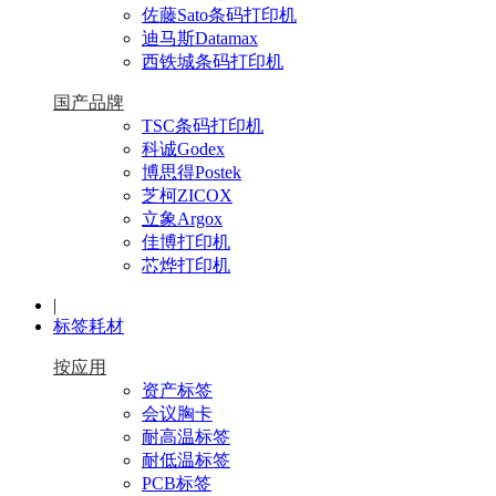
佐藤Sato条码打印机
迪马斯Datamax
西铁城条码打印机
国产品牌
TSC条码打印机
科诚Godex
博思得Postek
芝柯ZICOX
立象Argox
佳博打印机
芯烨打印机
|
标签耗材
按应用
资产标签
会议胸卡
耐高温标签
耐低温标签
PCB标签