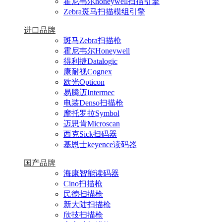
霍尼韦尔honeywell扫描引擎
Zebra斑马扫描模组引擎
进口品牌
斑马Zebra扫描枪
霍尼韦尔Honeywell
得利捷Datalogic
康耐视Cognex
欧光Opticon
易腾迈Intermec
电装Denso扫描枪
摩托罗拉Symbol
迈思肯Microscan
西克Sick扫码器
基恩士keyence读码器
国产品牌
海康智能读码器
Cino扫描枪
民德扫描枪
新大陆扫描枪
欣技扫描枪