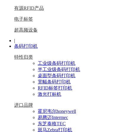
有源RFID产品
电子标签
超高频设备
|
条码打印机
特性归类
工业级条码打印机
半工业级条码打印机
桌面型条码打印机
宽幅条码打印机
RFID标签打印机
激光打标机
进口品牌
霍尼韦尔honeywell
易腾迈Intermec
东芝泰格TEC
斑马Zebra打印机