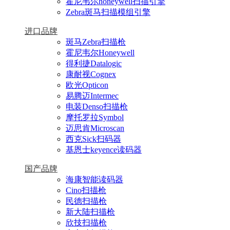
霍尼韦尔honeywell扫描引擎
Zebra斑马扫描模组引擎
进口品牌
斑马Zebra扫描枪
霍尼韦尔Honeywell
得利捷Datalogic
康耐视Cognex
欧光Opticon
易腾迈Intermec
电装Denso扫描枪
摩托罗拉Symbol
迈思肯Microscan
西克Sick扫码器
基恩士keyence读码器
国产品牌
海康智能读码器
Cino扫描枪
民德扫描枪
新大陆扫描枪
欣技扫描枪