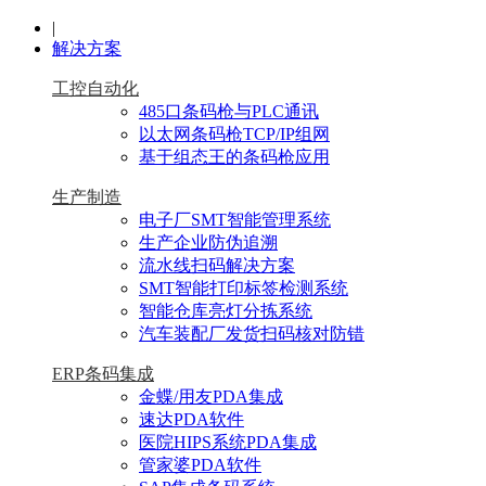
|
解决方案
工控自动化
485口条码枪与PLC通讯
以太网条码枪TCP/IP组网
基于组态王的条码枪应用
生产制造
电子厂SMT智能管理系统
生产企业防伪追溯
流水线扫码解决方案
SMT智能打印标签检测系统
智能仓库亮灯分拣系统
汽车装配厂发货扫码核对防错
ERP条码集成
金蝶/用友PDA集成
速达PDA软件
医院HIPS系统PDA集成
管家婆PDA软件