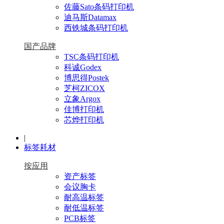
佐藤Sato条码打印机
迪马斯Datamax
西铁城条码打印机
国产品牌
TSC条码打印机
科诚Godex
博思得Postek
芝柯ZICOX
立象Argox
佳博打印机
芯烨打印机
|
标签耗材
按应用
资产标签
会议胸卡
耐高温标签
耐低温标签
PCB标签