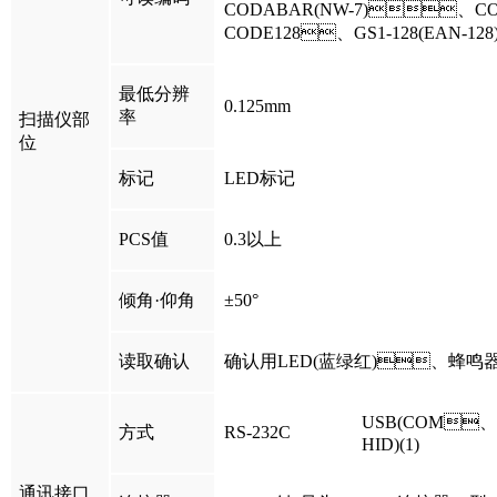
CODABAR(NW-7)、C
CODE128、GS1-128(EAN-128)
最低分辨
0.125mm
率
扫描仪部
位
标记
LED标记
PCS值
0.3以上
倾角·仰角
±50°
读取确认
确认用LED(蓝绿红)、蜂鸣器(
USB(COM、
方式
RS-232C
HID)(1)
通讯接口