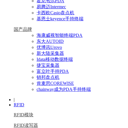
霍尼韦尔PDA
易腾迈Intermec
卡西欧Casio盘点机
基恩士keyence手持终端
国产品牌
海康威视智能终端PDA
东大AUTOID
优博讯Urovo
新大陆采集器
Idata移动数据终端
捷宝采集器
富立叶手持PDA
销邦盘点机
肯麦思COREWISE
chainway成为PDA手持终端
|
RFID
RFID模块
RFID读写器