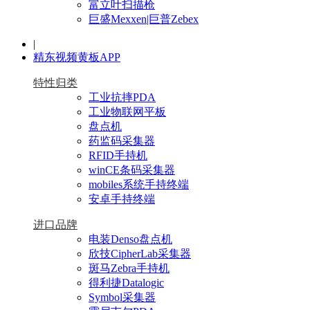
富立叶扫描枪
巨盛Mexxen|巨普Zebex
|
精东视频黄板APP
特性归类
工业抗摔PDA
工业物联网平板
盘点机
药监码采集器
RFID手持机
winCE条码采集器
mobiles系统手持终端
安卓手持终端
进口品牌
电装Denso盘点机
欣技CipherLab采集器
斑马Zebra手持机
得利捷Datalogic
Symbol采集器