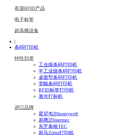
有源RFID产品
电子标签
超高频设备
|
条码打印机
特性归类
工业级条码打印机
半工业级条码打印机
桌面型条码打印机
宽幅条码打印机
RFID标签打印机
激光打标机
进口品牌
霍尼韦尔honeywell
易腾迈Intermec
东芝泰格TEC
斑马Zebra打印机