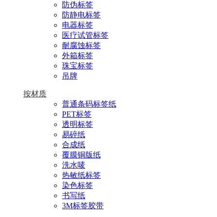
防伪标签
防静电标签
电器标签
医疗试管标签
耐腐蚀标签
外箱标签
珠宝标签
吊牌
按材质
普通条码标签纸
PET标签
透明标签
易碎纸
合成纸
覆膜铜版纸
洗水唛
热敏纸标签
染色标签
书写纸
3M标签胶带