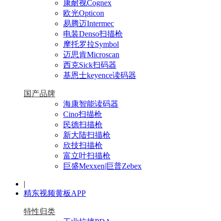
康耐视Cognex
欧光Opticon
易腾迈Intermec
电装Denso扫描枪
摩托罗拉Symbol
迈思肯Microscan
西克Sick扫码器
基恩士keyence读码器
国产品牌
海康智能读码器
Cino扫描枪
民德扫描枪
新大陆扫描枪
欣技扫描枪
富立叶扫描枪
巨盛Mexxen|巨普Zebex
|
精东视频黄板APP
特性归类