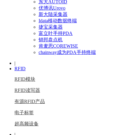
东大AUTOID
优博讯Urovo
新大陆采集器
Idata移动数据终端
捷宝采集器
富立叶手持PDA
销邦盘点机
肯麦思COREWISE
chainway成为PDA手持终端
|
RFID
RFID模块
RFID读写器
有源RFID产品
电子标签
超高频设备
|