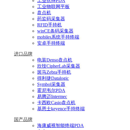
工业抗摔PDA
工业物联网平板
盘点机
药监码采集器
RFID手持机
winCE条码采集器
mobiles系统手持终端
安卓手持终端
进口品牌
电装Denso盘点机
欣技CipherLab采集器
斑马Zebra手持机
得利捷Datalogic
Symbol采集器
霍尼韦尔PDA
易腾迈Intermec
卡西欧Casio盘点机
基恩士keyence手持终端
国产品牌
海康威视智能终端PDA