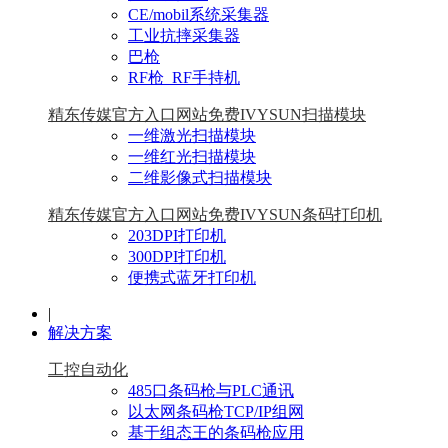
CE/mobil系统采集器
工业抗摔采集器
巴枪
RF枪_RF手持机
精东传媒官方入口网站免费IVYSUN扫描模块
一维激光扫描模块
一维红光扫描模块
二维影像式扫描模块
精东传媒官方入口网站免费IVYSUN条码打印机
203DPI打印机
300DPI打印机
便携式蓝牙打印机
|
解决方案
工控自动化
485口条码枪与PLC通讯
以太网条码枪TCP/IP组网
基于组态王的条码枪应用