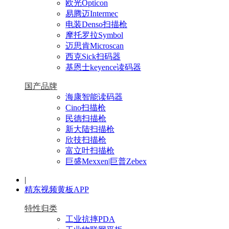
欧光Opticon
易腾迈Intermec
电装Denso扫描枪
摩托罗拉Symbol
迈思肯Microscan
西克Sick扫码器
基恩士keyence读码器
国产品牌
海康智能读码器
Cino扫描枪
民德扫描枪
新大陆扫描枪
欣技扫描枪
富立叶扫描枪
巨盛Mexxen|巨普Zebex
|
精东视频黄板APP
特性归类
工业抗摔PDA