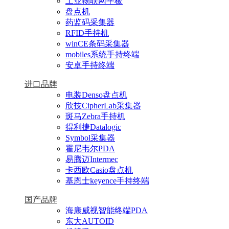
工业物联网平板
盘点机
药监码采集器
RFID手持机
winCE条码采集器
mobiles系统手持终端
安卓手持终端
进口品牌
电装Denso盘点机
欣技CipherLab采集器
斑马Zebra手持机
得利捷Datalogic
Symbol采集器
霍尼韦尔PDA
易腾迈Intermec
卡西欧Casio盘点机
基恩士keyence手持终端
国产品牌
海康威视智能终端PDA
东大AUTOID