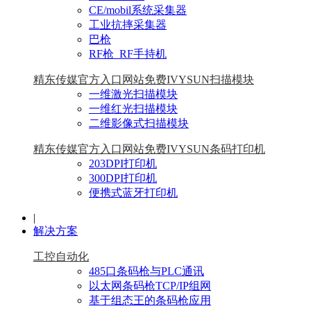
CE/mobil系统采集器
工业抗摔采集器
巴枪
RF枪_RF手持机
精东传媒官方入口网站免费IVYSUN扫描模块
一维激光扫描模块
一维红光扫描模块
二维影像式扫描模块
精东传媒官方入口网站免费IVYSUN条码打印机
203DPI打印机
300DPI打印机
便携式蓝牙打印机
|
解决方案
工控自动化
485口条码枪与PLC通讯
以太网条码枪TCP/IP组网
基于组态王的条码枪应用