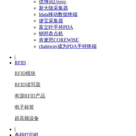
优博讯Urovo
新大陆采集器
Idata移动数据终端
捷宝采集器
富立叶手持PDA
销邦盘点机
肯麦思COREWISE
chainway成为PDA手持终端
|
RFID
RFID模块
RFID读写器
有源RFID产品
电子标签
超高频设备
|
条码打印机