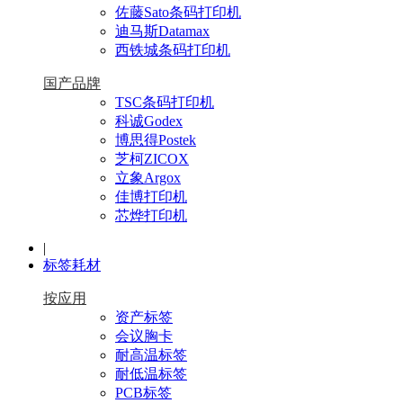
佐藤Sato条码打印机
迪马斯Datamax
西铁城条码打印机
国产品牌
TSC条码打印机
科诚Godex
博思得Postek
芝柯ZICOX
立象Argox
佳博打印机
芯烨打印机
|
标签耗材
按应用
资产标签
会议胸卡
耐高温标签
耐低温标签
PCB标签