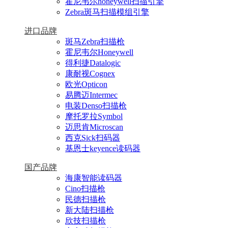
霍尼韦尔honeywell扫描引擎
Zebra斑马扫描模组引擎
进口品牌
斑马Zebra扫描枪
霍尼韦尔Honeywell
得利捷Datalogic
康耐视Cognex
欧光Opticon
易腾迈Intermec
电装Denso扫描枪
摩托罗拉Symbol
迈思肯Microscan
西克Sick扫码器
基恩士keyence读码器
国产品牌
海康智能读码器
Cino扫描枪
民德扫描枪
新大陆扫描枪
欣技扫描枪