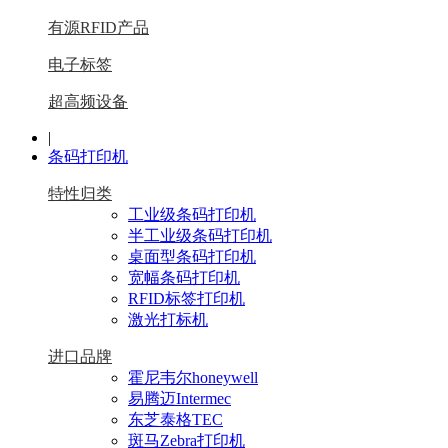
有源RFID产品
电子标签
超高频设备
|
条码打印机
特性归类
工业级条码打印机
半工业级条码打印机
桌面型条码打印机
宽幅条码打印机
RFID标签打印机
激光打标机
进口品牌
霍尼韦尔honeywell
易腾迈Intermec
东芝泰格TEC
斑马Zebra打印机