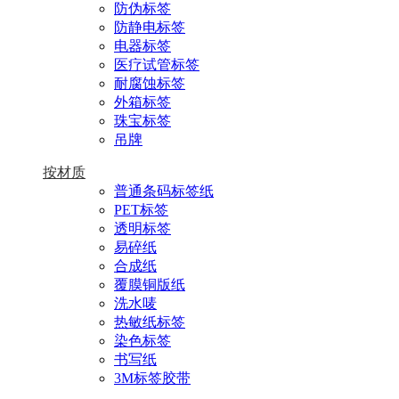
防伪标签
防静电标签
电器标签
医疗试管标签
耐腐蚀标签
外箱标签
珠宝标签
吊牌
按材质
普通条码标签纸
PET标签
透明标签
易碎纸
合成纸
覆膜铜版纸
洗水唛
热敏纸标签
染色标签
书写纸
3M标签胶带