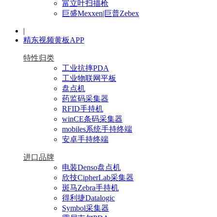
富立叶扫描枪
巨盛Mexxen|巨普Zebex
|
精东视频黄板APP
特性归类
工业抗摔PDA
工业物联网平板
盘点机
药监码采集器
RFID手持机
winCE条码采集器
mobiles系统手持终端
安卓手持终端
进口品牌
电装Denso盘点机
欣技CipherLab采集器
斑马Zebra手持机
得利捷Datalogic
Symbol采集器