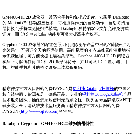
GM4400-HC 2D 成像器非常适合手持和免提式识读。它采用 Datalogic
的 Motionix™ 移动感应技术，可检测操作员的自然动作，自动将扫描
器切换到手持或免提扫描模式。Datalogic 独特的双位支架允许免提式
识读，而“边充电边扫描”功能则可极大提高生产效率。
Gryphon 4400 成像器的深红色照明可消除竞争产品中出现的刺激性“闪
光效果”，可保证全天的舒适使用。高能见度的 4 点瞄准器能清晰地指
示识读区域，可方便快捷地瞄准条形码。Gryphon 4400-HC 2D 阅读器
实际上可解码任何 1D 和 2D 条形码符号，并且可从 LCD 显示器、手
机、智能手机和其他移动设备上读取条形码。
精东传媒官方入口网站免费IVYSUN是
得利捷Datalogic扫描枪
的中国区
核心经销商，货源充足、确保正品。专业的
得利捷Datalogic扫描枪
产品
技术服务团队，确保您采购使用无后顾之忧！购买国际品牌精东APP下
载安装大全，请认准技术型服务商：精东传媒官方入口网站免费
IVYSUN (
http://www.qf93.com
)。
Datalogic Gryphon I GM4400-HC二维扫描器特性