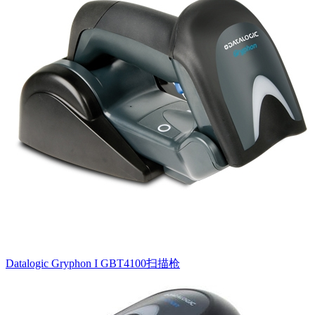
Datalogic Gryphon I GBT4100扫描枪