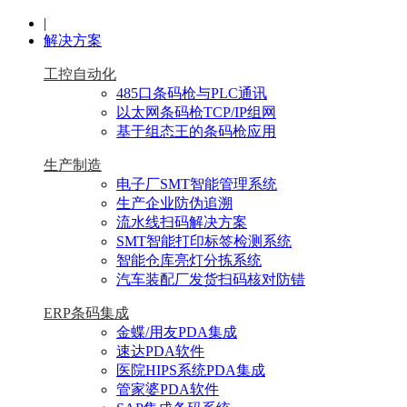
|
解决方案
工控自动化
485口条码枪与PLC通讯
以太网条码枪TCP/IP组网
基于组态王的条码枪应用
生产制造
电子厂SMT智能管理系统
生产企业防伪追溯
流水线扫码解决方案
SMT智能打印标签检测系统
智能仓库亮灯分拣系统
汽车装配厂发货扫码核对防错
ERP条码集成
金蝶/用友PDA集成
速达PDA软件
医院HIPS系统PDA集成
管家婆PDA软件