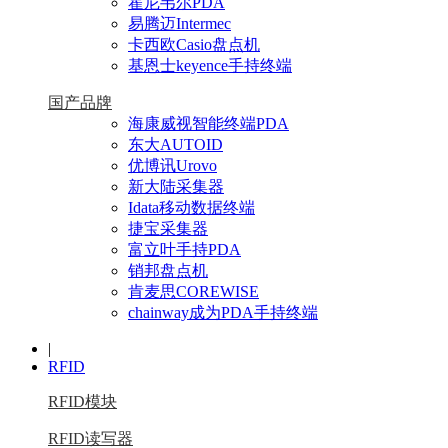
霍尼韦尔PDA
易腾迈Intermec
卡西欧Casio盘点机
基恩士keyence手持终端
国产品牌
海康威视智能终端PDA
东大AUTOID
优博讯Urovo
新大陆采集器
Idata移动数据终端
捷宝采集器
富立叶手持PDA
销邦盘点机
肯麦思COREWISE
chainway成为PDA手持终端
|
RFID
RFID模块
RFID读写器