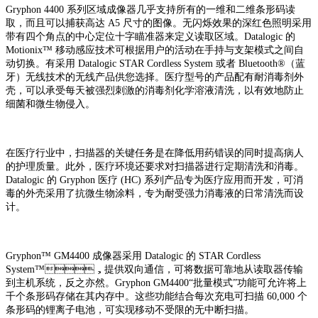
Gryphon 4400 系列区域成像器几乎支持所有的一维和二维条形码读
取，而且可以捕获高达 A5 尺寸的图像。无闪烁效果的深红色照明采用
带有四个角点的中心定位十字瞄准器来定义读取区域。Datalogic 的
Motionix™ 移动感应技术可根据用户的活动在手持与支架模式之间自
动切换。有采用 Datalogic STAR Cordless System 或者 Bluetooth®（蓝
牙）无线技术的无线产品供您选择。医疗型号的产品配有耐消毒剂外
壳，可以承受每天被强烈刺激的消毒剂化学溶液清洗，以有效地防止
细菌和微生物侵入。
在医疗行业中，扫描器的关键任务是在降低用药错误的同时提高病人
的护理质量。此外，医疗环境还要求对扫描器进行定期清洗和消毒。
Datalogic 的 Gryphon 医疗 (HC) 系列产品专为医疗应用而开发，可消
毒的外壳采用了抗微生物涂料，专为耐受强力消毒液的日常清洗而设
计。
Gryphon™ GM4400 成像器采用 Datalogic 的 STAR Cordless
System™，提供双向通信，可将数据可靠地从读取器传输
到主机系统，反之亦然。Gryphon GM4400“批量模式”功能可允许将上
千个条形码存储在其内存中。这些功能结合每次充电可扫描 60,000 个
条形码的锂离子电池，可实现移动不受限的无中断扫描。