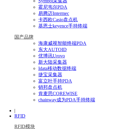
Symbol采集器
霍尼韦尔PDA
易腾迈Intermec
卡西欧Casio盘点机
基恩士keyence手持终端
国产品牌
海康威视智能终端PDA
东大AUTOID
优博讯Urovo
新大陆采集器
Idata移动数据终端
捷宝采集器
富立叶手持PDA
销邦盘点机
肯麦思COREWISE
chainway成为PDA手持终端
|
RFID
RFID模块