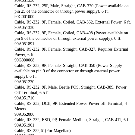
90A051350
Cable, RS-232, 25P, Male, Straight, CAB-320 (Power available on
pin 25 of the connector or through power supply), 6 ft.
90G001000
Cable, RS-232, 9P, Female, Coiled, CAB-362, External Power, 6 ft.
90A051330
Cable, RS-232, 9P, Female, Coiled, CAB-408 (Power available on
pin 9 of the connector or through external power supply), 6 ft.
90A051891
Cable, RS-232, 9P, Female, Straight, CAB-327, Requires External
Power, 6 ft.
90G000008
Cable, RS-232, 9P, Female, Straight, CAB-350 (Power Supply
available on pin 9 of the connector or through external power
supply), 6 ft.
90A051230
Cable, RS-232, 9P, Male, Beetle POS, Straight, CAB-389, Power
Off Terminal, 6.5 ft.
90A051710
Cable, RS-232, DCE, 9P, Extended Power-Power off Terminal, 4
Meters
90A052086
Cable, RS-232, ESD, 9P, Female-Medium, Straight, CAB-411, 6 ft.
90A051901
Cable, RS-232,6' (For Magellan)