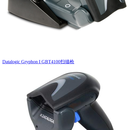
Datalogic Gryphon I GBT4100扫描枪