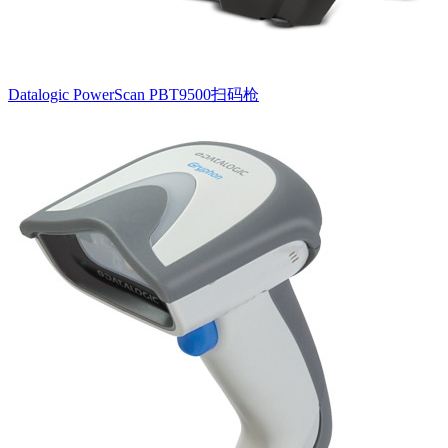
Datalogic PowerScan PBT9500扫码枪