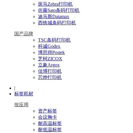
斑马Zebra打印机
佐藤Sato条码打印机
迪马斯Datamax
西铁城条码打印机
国产品牌
TSC条码打印机
科诚Godex
博思得Postek
芝柯ZICOX
立象Argox
佳博打印机
芯烨打印机
|
标签耗材
按应用
资产标签
会议胸卡
耐高温标签
耐低温标签