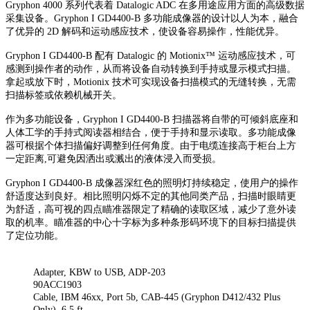
Gryphon 4000 系列代表着 Datalogic ADC 在多用途应用方面的高级数据
采集设备。Gryphon I GD4400-B 多功能成像器的设计以人为本，融合
了优异的 2D 解码和运动感应技术，使设备容易操作，性能优异。
Gryphon I GD4400-B 配有 Datalogic 的 Motionix™ 运动感应技术，可
感测到操作者的动作，从而将设备自动转换到手持或显示模式扫描。
拿起或放下时，Motionix 技术可实现设备扫描模式的无缝转换，无需
扫描标签或依赖机械开关。
作为多功能设备，Gryphon I GD4400-B 扫描器将自带的可倾斜底座和
人体工学的手持式阅读器相结合，便于手持和显示读取。多功能成像
器可根据个体扫描偏好调整到任何角度。由于电缆连接高于柜台上方
一定距离,可避免因洒出或溅出的液体浸入而受损。
Gryphon I GD4400-B 成像器深红色的照明灯持续稳定，使用户的操作
舒适度达到良好。相比照明闪烁不定的其他同类产品，扫描时眼睛更
为舒适，高可视的四点瞄准器限定了精确的读取区域，减少了意外读
取的机率。瞄准器的中心十字标为多种条形码环境下的目标扫描提供
了定位功能。
Adapter, KBW to USB, ADP-203
90ACC1903
Cable, IBM 46xx, Port 5b, CAB-445 (Gryphon D412/432 Plus
Only), 6.5 ft.