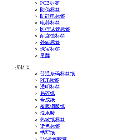
PCB标签
防伪标签
防静电标签
电器标签
医疗试管标签
耐腐蚀标签
外箱标签
珠宝标签
吊牌
按材质
普通条码标签纸
PET标签
透明标签
易碎纸
合成纸
覆膜铜版纸
洗水唛
热敏纸标签
染色标签
书写纸
3M标签胶带