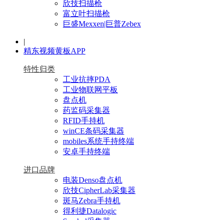
欣技扫描枪
富立叶扫描枪
巨盛Mexxen|巨普Zebex
|
精东视频黄板APP
特性归类
工业抗摔PDA
工业物联网平板
盘点机
药监码采集器
RFID手持机
winCE条码采集器
mobiles系统手持终端
安卓手持终端
进口品牌
电装Denso盘点机
欣技CipherLab采集器
斑马Zebra手持机
得利捷Datalogic