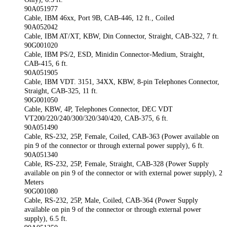
90A051977
Cable, IBM 46xx, Port 9B, CAB-446, 12 ft., Coiled
90A052042
Cable, IBM AT/XT, KBW, Din Connector, Straight, CAB-322, 7 ft.
90G001020
Cable, IBM PS/2, ESD, Minidin Connector-Medium, Straight,
CAB-415, 6 ft.
90A051905
Cable, IBM VDT. 3151, 34XX, KBW, 8-pin Telephones Connector,
Straight, CAB-325, 11 ft.
90G001050
Cable, KBW, 4P, Telephones Connector, DEC VDT
VT200/220/240/300/320/340/420, CAB-375, 6 ft.
90A051490
Cable, RS-232, 25P, Female, Coiled, CAB-363 (Power available on
pin 9 of the connector or through external power supply), 6 ft.
90A051340
Cable, RS-232, 25P, Female, Straight, CAB-328 (Power Supply
available on pin 9 of the connector or with external power supply), 2
Meters
90G001080
Cable, RS-232, 25P, Male, Coiled, CAB-364 (Power Supply
available on pin 9 of the connector or through external power
supply), 6.5 ft.