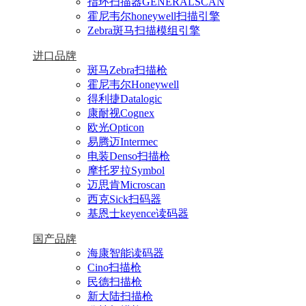
指环扫描器GENERALSCAN
霍尼韦尔honeywell扫描引擎
Zebra斑马扫描模组引擎
进口品牌
斑马Zebra扫描枪
霍尼韦尔Honeywell
得利捷Datalogic
康耐视Cognex
欧光Opticon
易腾迈Intermec
电装Denso扫描枪
摩托罗拉Symbol
迈思肯Microscan
西克Sick扫码器
基恩士keyence读码器
国产品牌
海康智能读码器
Cino扫描枪
民德扫描枪
新大陆扫描枪