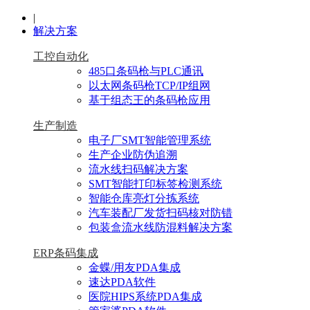
|
解决方案
工控自动化
485口条码枪与PLC通讯
以太网条码枪TCP/IP组网
基于组态王的条码枪应用
生产制造
电子厂SMT智能管理系统
生产企业防伪追溯
流水线扫码解决方案
SMT智能打印标签检测系统
智能仓库亮灯分拣系统
汽车装配厂发货扫码核对防错
包装盒流水线防混料解决方案
ERP条码集成
金蝶/用友PDA集成
速达PDA软件
医院HIPS系统PDA集成