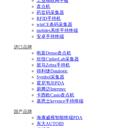
工业物联网平板
盘点机
药监码采集器
RFID手持机
winCE条码采集器
mobiles系统手持终端
安卓手持终端
进口品牌
电装Denso盘点机
欣技CipherLab采集器
斑马Zebra手持机
得利捷Datalogic
Symbol采集器
霍尼韦尔PDA
易腾迈Intermec
卡西欧Casio盘点机
基恩士keyence手持终端
国产品牌
海康威视智能终端PDA
东大AUTOID