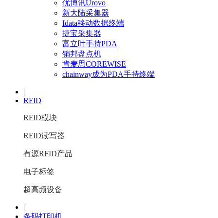
优博讯Urovo
新大陆采集器
Idata移动数据终端
捷宝采集器
富立叶手持PDA
销邦盘点机
肯麦思COREWISE
chainway成为PDA手持终端
|
RFID
RFID模块
RFID读写器
有源RFID产品
电子标签
超高频设备
|
条码打印机