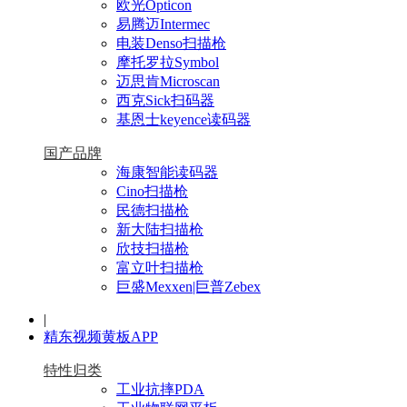
欧光Opticon
易腾迈Intermec
电装Denso扫描枪
摩托罗拉Symbol
迈思肯Microscan
西克Sick扫码器
基恩士keyence读码器
国产品牌
海康智能读码器
Cino扫描枪
民德扫描枪
新大陆扫描枪
欣技扫描枪
富立叶扫描枪
巨盛Mexxen|巨普Zebex
|
精东视频黄板APP
特性归类
工业抗摔PDA