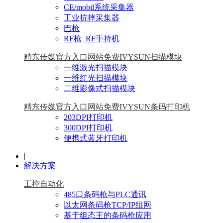
CE/mobil系统采集器
工业抗摔采集器
巴枪
RF枪_RF手持机
精东传媒官方入口网站免费IVYSUN扫描模块
一维激光扫描模块
一维红光扫描模块
二维影像式扫描模块
精东传媒官方入口网站免费IVYSUN条码打印机
203DPI打印机
300DPI打印机
便携式蓝牙打印机
|
解决方案
工控自动化
485口条码枪与PLC通讯
以太网条码枪TCP/IP组网
基于组态王的条码枪应用