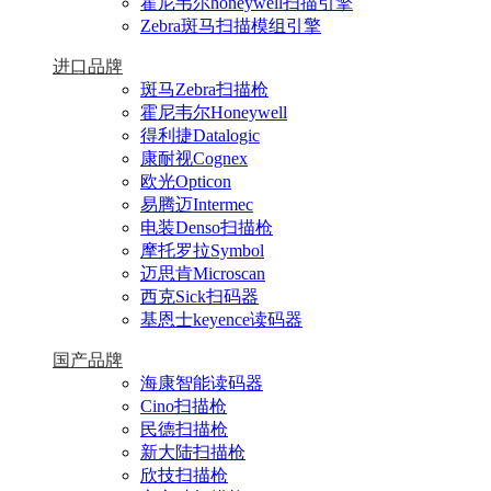
霍尼韦尔honeywell扫描引擎
Zebra斑马扫描模组引擎
进口品牌
斑马Zebra扫描枪
霍尼韦尔Honeywell
得利捷Datalogic
康耐视Cognex
欧光Opticon
易腾迈Intermec
电装Denso扫描枪
摩托罗拉Symbol
迈思肯Microscan
西克Sick扫码器
基恩士keyence读码器
国产品牌
海康智能读码器
Cino扫描枪
民德扫描枪
新大陆扫描枪
欣技扫描枪