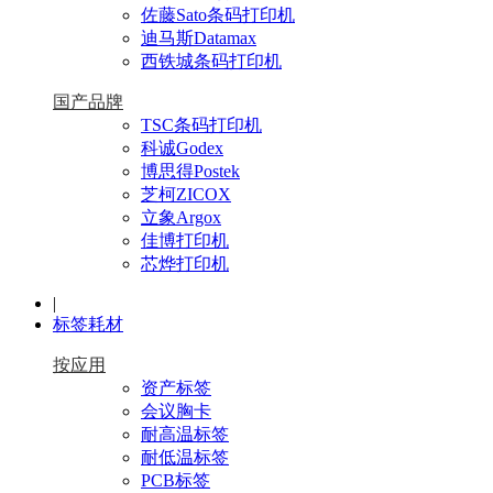
佐藤Sato条码打印机
迪马斯Datamax
西铁城条码打印机
国产品牌
TSC条码打印机
科诚Godex
博思得Postek
芝柯ZICOX
立象Argox
佳博打印机
芯烨打印机
|
标签耗材
按应用
资产标签
会议胸卡
耐高温标签
耐低温标签
PCB标签