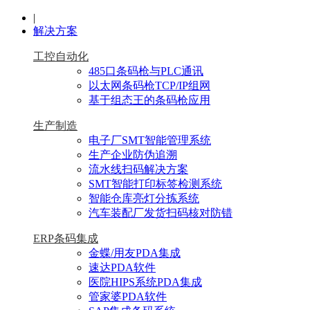
|
解决方案
工控自动化
485口条码枪与PLC通讯
以太网条码枪TCP/IP组网
基于组态王的条码枪应用
生产制造
电子厂SMT智能管理系统
生产企业防伪追溯
流水线扫码解决方案
SMT智能打印标签检测系统
智能仓库亮灯分拣系统
汽车装配厂发货扫码核对防错
ERP条码集成
金蝶/用友PDA集成
速达PDA软件
医院HIPS系统PDA集成
管家婆PDA软件