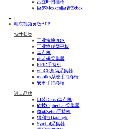
富立叶扫描枪
巨盛Mexxen|巨普Zebex
|
精东视频黄板APP
特性归类
工业抗摔PDA
工业物联网平板
盘点机
药监码采集器
RFID手持机
winCE条码采集器
mobiles系统手持终端
安卓手持终端
进口品牌
电装Denso盘点机
欣技CipherLab采集器
斑马Zebra手持机
得利捷Datalogic
Symbol采集器