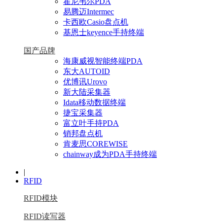
霍尼韦尔PDA
易腾迈Intermec
卡西欧Casio盘点机
基恩士keyence手持终端
国产品牌
海康威视智能终端PDA
东大AUTOID
优博讯Urovo
新大陆采集器
Idata移动数据终端
捷宝采集器
富立叶手持PDA
销邦盘点机
肯麦思COREWISE
chainway成为PDA手持终端
|
RFID
RFID模块
RFID读写器