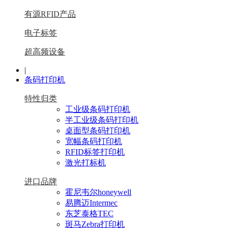
有源RFID产品
电子标签
超高频设备
|
条码打印机
特性归类
工业级条码打印机
半工业级条码打印机
桌面型条码打印机
宽幅条码打印机
RFID标签打印机
激光打标机
进口品牌
霍尼韦尔honeywell
易腾迈Intermec
东芝泰格TEC
斑马Zebra打印机