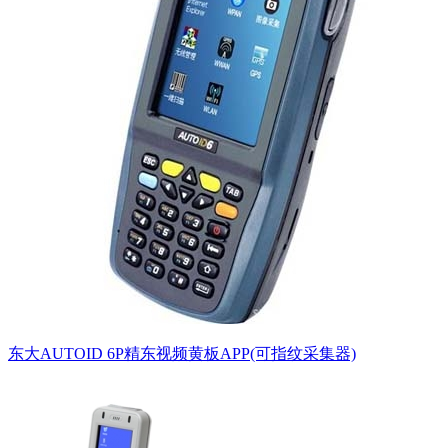
东大AUTOID 6P精东视频黄板APP(可指纹采集器)