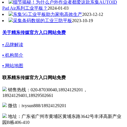
细节揭秘！为什么户外作业者都爱这款东集AUTOID
Pad Air系列工业平板？
2024-01-03
东集5G工业平板助力家电高效生产
2023-12-12
采集条码数据的工业三防平板
2023-10-19
关于精东传媒官方入口网站免费
▪ 品牌解读
▪ 机构简介
▪ 网站地图
联系精东传媒官方入口网站免费
销售热线：020-87030040,18924129201，
18924129401,18929502661
微信：ivysun888/18924129201
地址：广东省广州市黄埔区黄埔东路3642号丰泽高新产业
园B栋406-410