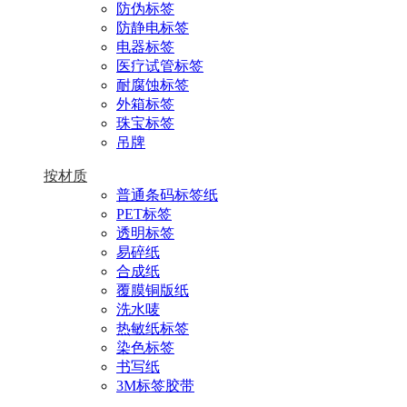
防伪标签
防静电标签
电器标签
医疗试管标签
耐腐蚀标签
外箱标签
珠宝标签
吊牌
按材质
普通条码标签纸
PET标签
透明标签
易碎纸
合成纸
覆膜铜版纸
洗水唛
热敏纸标签
染色标签
书写纸
3M标签胶带