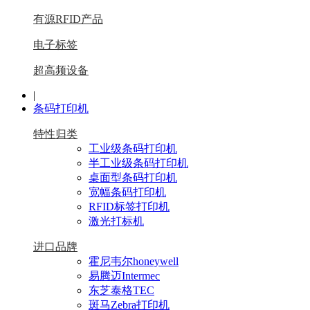
有源RFID产品
电子标签
超高频设备
|
条码打印机
特性归类
工业级条码打印机
半工业级条码打印机
桌面型条码打印机
宽幅条码打印机
RFID标签打印机
激光打标机
进口品牌
霍尼韦尔honeywell
易腾迈Intermec
东芝泰格TEC
斑马Zebra打印机