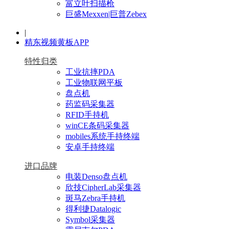
富立叶扫描枪
巨盛Mexxen|巨普Zebex
|
精东视频黄板APP
特性归类
工业抗摔PDA
工业物联网平板
盘点机
药监码采集器
RFID手持机
winCE条码采集器
mobiles系统手持终端
安卓手持终端
进口品牌
电装Denso盘点机
欣技CipherLab采集器
斑马Zebra手持机
得利捷Datalogic
Symbol采集器