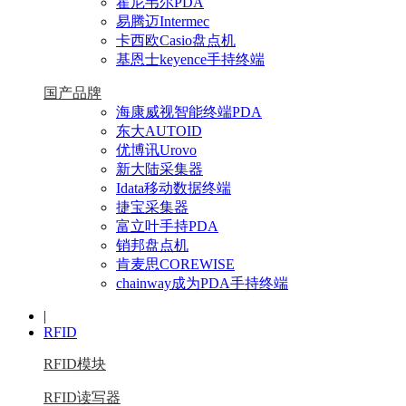
霍尼韦尔PDA
易腾迈Intermec
卡西欧Casio盘点机
基恩士keyence手持终端
国产品牌
海康威视智能终端PDA
东大AUTOID
优博讯Urovo
新大陆采集器
Idata移动数据终端
捷宝采集器
富立叶手持PDA
销邦盘点机
肯麦思COREWISE
chainway成为PDA手持终端
|
RFID
RFID模块
RFID读写器