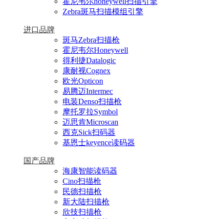
霍尼韦尔honeywell扫描引擎
Zebra斑马扫描模组引擎
进口品牌
斑马Zebra扫描枪
霍尼韦尔Honeywell
得利捷Datalogic
康耐视Cognex
欧光Opticon
易腾迈Intermec
电装Denso扫描枪
摩托罗拉Symbol
迈思肯Microscan
西克Sick扫码器
基恩士keyence读码器
国产品牌
海康智能读码器
Cino扫描枪
民德扫描枪
新大陆扫描枪
欣技扫描枪