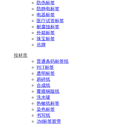
防伪标签
防静电标签
电器标签
医疗试管标签
耐腐蚀标签
外箱标签
珠宝标签
吊牌
按材质
普通条码标签纸
PET标签
透明标签
易碎纸
合成纸
覆膜铜版纸
洗水唛
热敏纸标签
染色标签
书写纸
3M标签胶带