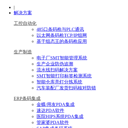
|
解决方案
工控自动化
485口条码枪与PLC通讯
以太网条码枪TCP/IP组网
基于组态王的条码枪应用
生产制造
电子厂SMT智能管理系统
生产企业防伪追溯
流水线扫码解决方案
SMT智能打印标签检测系统
智能仓库亮灯分拣系统
汽车装配厂发货扫码核对防错
ERP条码集成
金蝶/用友PDA集成
速达PDA软件
医院HIPS系统PDA集成
管家婆PDA软件