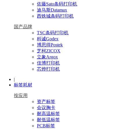
佐藤Sato条码打印机
迪马斯Datamax
西铁城条码打印机
国产品牌
TSC条码打印机
科诚Godex
博思得Postek
芝柯ZICOX
立象Argox
佳博打印机
芯烨打印机
|
标签耗材
按应用
资产标签
会议胸卡
耐高温标签
耐低温标签
PCB标签