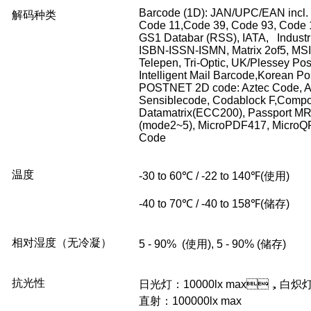
Barcode (1D): JAN/UPC/EAN incl.
解码种类
Code 11,Code 39, Code 93, Code 
GS1 Databar (RSS), IATA, Industria
ISBN-ISSN-ISMN, Matrix 2of5, MSI
Telepen, Tri-Optic, UK/Plessey Pos
Intelligent Mail Barcode,Korean Pos
POSTNET 2D code: Aztec Code, A
Sensiblecode, Codablock F,Compo
Datamatrix(ECC200), Passport M
(mode2~5), MicroPDF417, Micro
Code
温度
-30 to 60℃ / -22 to 140℉(使用)
-40 to 70℃ / -40 to 158℉(储存)
相对湿度（无冷凝）
5 - 90% (使用), 5 - 90% (储存)
抗光性
日光灯：10000lx max，白炽
直射：100000lx max