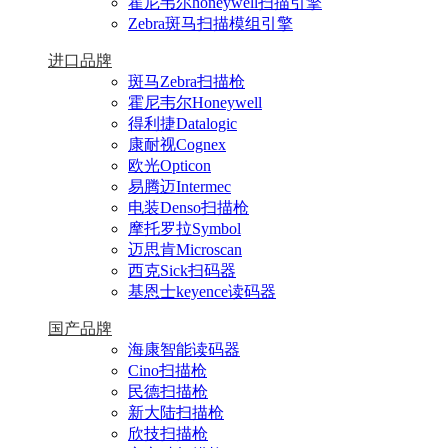
霍尼韦尔honeywell扫描引擎
Zebra斑马扫描模组引擎
进口品牌
斑马Zebra扫描枪
霍尼韦尔Honeywell
得利捷Datalogic
康耐视Cognex
欧光Opticon
易腾迈Intermec
电装Denso扫描枪
摩托罗拉Symbol
迈思肯Microscan
西克Sick扫码器
基恩士keyence读码器
国产品牌
海康智能读码器
Cino扫描枪
民德扫描枪
新大陆扫描枪
欣技扫描枪