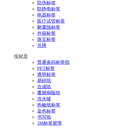
防伪标签
防静电标签
电器标签
医疗试管标签
耐腐蚀标签
外箱标签
珠宝标签
吊牌
按材质
普通条码标签纸
PET标签
透明标签
易碎纸
合成纸
覆膜铜版纸
洗水唛
热敏纸标签
染色标签
书写纸
3M标签胶带