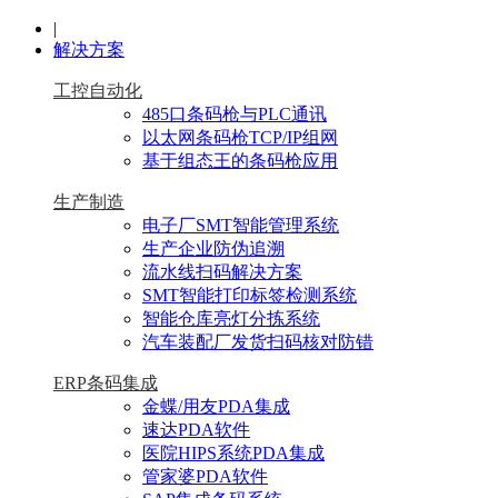
|
解决方案
工控自动化
485口条码枪与PLC通讯
以太网条码枪TCP/IP组网
基于组态王的条码枪应用
生产制造
电子厂SMT智能管理系统
生产企业防伪追溯
流水线扫码解决方案
SMT智能打印标签检测系统
智能仓库亮灯分拣系统
汽车装配厂发货扫码核对防错
ERP条码集成
金蝶/用友PDA集成
速达PDA软件
医院HIPS系统PDA集成
管家婆PDA软件