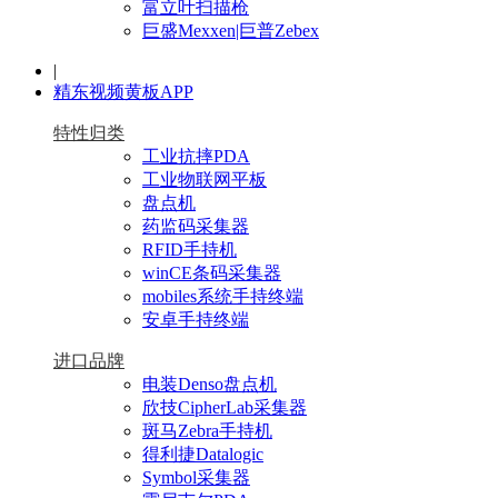
富立叶扫描枪
巨盛Mexxen|巨普Zebex
|
精东视频黄板APP
特性归类
工业抗摔PDA
工业物联网平板
盘点机
药监码采集器
RFID手持机
winCE条码采集器
mobiles系统手持终端
安卓手持终端
进口品牌
电装Denso盘点机
欣技CipherLab采集器
斑马Zebra手持机
得利捷Datalogic
Symbol采集器