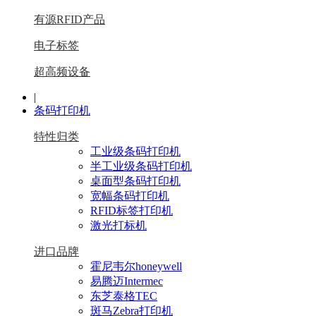
有源RFID产品
电子标签
超高频设备
|
条码打印机
特性归类
工业级条码打印机
半工业级条码打印机
桌面型条码打印机
宽幅条码打印机
RFID标签打印机
激光打标机
进口品牌
霍尼韦尔honeywell
易腾迈Intermec
东芝泰格TEC
斑马Zebra打印机