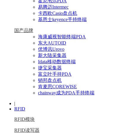
霍尼韦尔PDA
易腾迈Intermec
卡西欧Casio盘点机
基恩士keyence手持终端
国产品牌
海康威视智能终端PDA
东大AUTOID
优博讯Urovo
新大陆采集器
Idata移动数据终端
捷宝采集器
富立叶手持PDA
销邦盘点机
肯麦思COREWISE
chainway成为PDA手持终端
|
RFID
RFID模块
RFID读写器