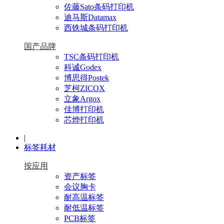
佐藤Sato条码打印机
迪马斯Datamax
西铁城条码打印机
国产品牌
TSC条码打印机
科诚Godex
博思得Postek
芝柯ZICOX
立象Argox
佳博打印机
芯烨打印机
|
标签耗材
按应用
资产标签
会议胸卡
耐高温标签
耐低温标签
PCB标签