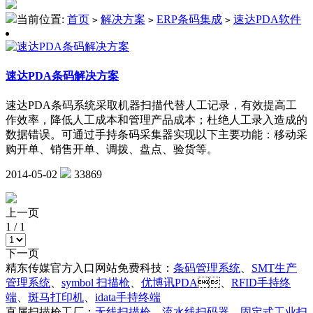
当前位置:
首页
解决方案
ERP条码集成
速达PDA软件
>
>
>
速达PDA条码解决方案
速达PDA条码系统采取机器扫描代替人工记录，有效提高工
作效率，降低人工成本和管理产品成本；杜绝人工录入造成的
数据错误。可通过手持条码采集器实现以下主要功能：移动采
购开单、销售开单、调拨、盘点、验货等。
2014-05-02
33869
上一页
1
/
1
下一页
精东传媒官方入口网站免费科技：
条码管理系统
、
SMT生产
管理系统
、
symbol 扫描枪
、
优博讯PDA
、
RFID手持终
端
、
斑马打印机
、
idata手持终端
直属扫描枪工厂：
无线扫描枪
、
流水线扫码器
、
固定式工业扫