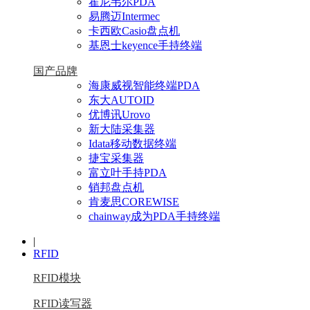
霍尼韦尔PDA
易腾迈Intermec
卡西欧Casio盘点机
基恩士keyence手持终端
国产品牌
海康威视智能终端PDA
东大AUTOID
优博讯Urovo
新大陆采集器
Idata移动数据终端
捷宝采集器
富立叶手持PDA
销邦盘点机
肯麦思COREWISE
chainway成为PDA手持终端
|
RFID
RFID模块
RFID读写器