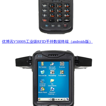
优博讯V5000S工业级RFID手持数据终端（androids版）