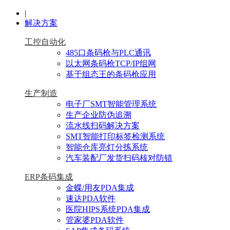
|
解决方案
工控自动化
485口条码枪与PLC通讯
以太网条码枪TCP/IP组网
基于组态王的条码枪应用
生产制造
电子厂SMT智能管理系统
生产企业防伪追溯
流水线扫码解决方案
SMT智能打印标签检测系统
智能仓库亮灯分拣系统
汽车装配厂发货扫码核对防错
ERP条码集成
金蝶/用友PDA集成
速达PDA软件
医院HIPS系统PDA集成
管家婆PDA软件