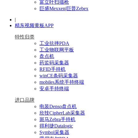
富立叶扫描枪
巨盛Mexxen|巨普Zebex
|
精东视频黄板APP
特性归类
工业抗摔PDA
工业物联网平板
盘点机
药监码采集器
RFID手持机
winCE条码采集器
mobiles系统手持终端
安卓手持终端
进口品牌
电装Denso盘点机
欣技CipherLab采集器
斑马Zebra手持机
得利捷Datalogic
Symbol采集器