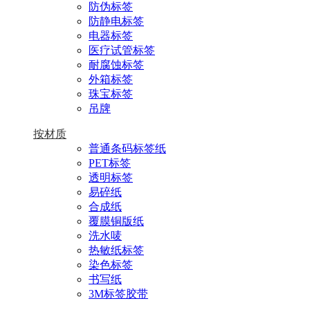
防伪标签
防静电标签
电器标签
医疗试管标签
耐腐蚀标签
外箱标签
珠宝标签
吊牌
按材质
普通条码标签纸
PET标签
透明标签
易碎纸
合成纸
覆膜铜版纸
洗水唛
热敏纸标签
染色标签
书写纸
3M标签胶带