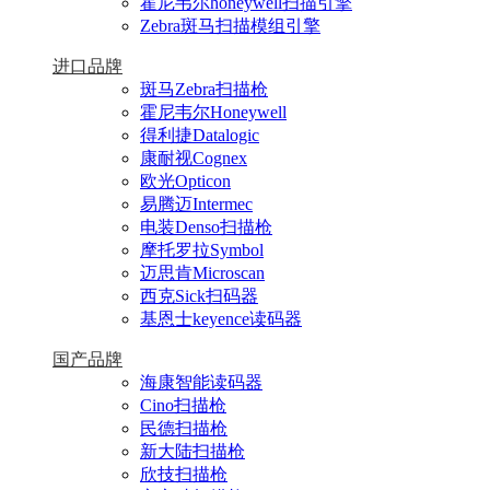
霍尼韦尔honeywell扫描引擎
Zebra斑马扫描模组引擎
进口品牌
斑马Zebra扫描枪
霍尼韦尔Honeywell
得利捷Datalogic
康耐视Cognex
欧光Opticon
易腾迈Intermec
电装Denso扫描枪
摩托罗拉Symbol
迈思肯Microscan
西克Sick扫码器
基恩士keyence读码器
国产品牌
海康智能读码器
Cino扫描枪
民德扫描枪
新大陆扫描枪
欣技扫描枪