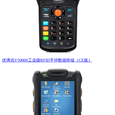
优博讯V5000S工业级RFID手持数据终端（CE版）