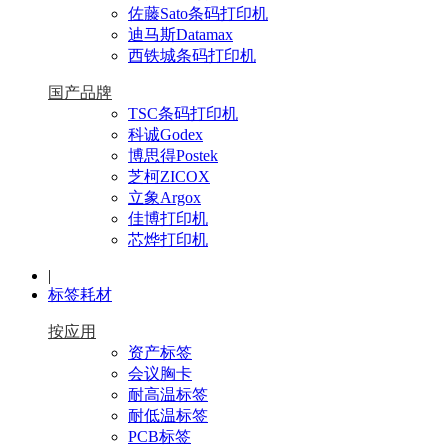
佐藤Sato条码打印机
迪马斯Datamax
西铁城条码打印机
国产品牌
TSC条码打印机
科诚Godex
博思得Postek
芝柯ZICOX
立象Argox
佳博打印机
芯烨打印机
|
标签耗材
按应用
资产标签
会议胸卡
耐高温标签
耐低温标签
PCB标签