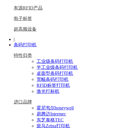
有源RFID产品
电子标签
超高频设备
|
条码打印机
特性归类
工业级条码打印机
半工业级条码打印机
桌面型条码打印机
宽幅条码打印机
RFID标签打印机
激光打标机
进口品牌
霍尼韦尔honeywell
易腾迈Intermec
东芝泰格TEC
斑马Zebra打印机