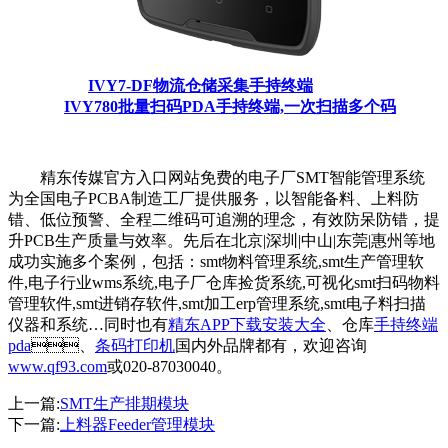
IVY7-DF物流仓储采集手持终端
IVY780批量扫码PDA手持终端,一次扫描多个码
精东传媒官方入口网站免费的电子厂SMT智能管理系统
为全国电子PCBA制造工厂提供服务，以智能备料、上料防
错、低位预警、全程二维码可追溯的理念，有效防呆防错，提
升PCB生产质量与效率。先后在北京|深圳|中山|东莞|惠州等地
成功实施多个案例，包括：smt物料管理系统,smt生产管理软
件,电子行业wms系统,电子厂仓库捡货系统,可视化smt扫码物料
管理软件,smt进销存软件,smt加工erp管理系统,smt电子料扫描
仪器和系统…同时也有
精东APP下载安装大全
、仓库
手持终端
pda
、
条码打印机
国内外品牌都有，欢迎咨询
www.qf93.com
或020-87030040。
上一篇:
SMT生产排期模块
下一篇:
上料器Feeder管理模块