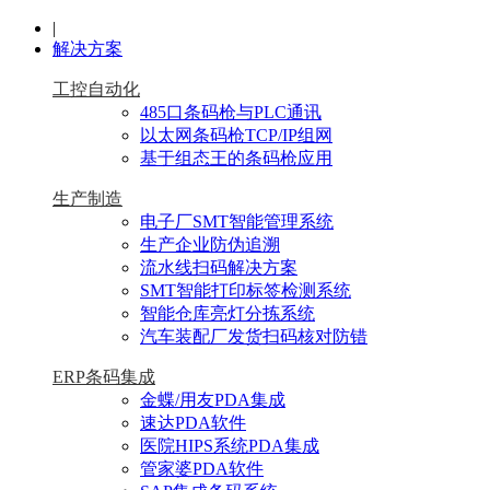
|
解决方案
工控自动化
485口条码枪与PLC通讯
以太网条码枪TCP/IP组网
基于组态王的条码枪应用
生产制造
电子厂SMT智能管理系统
生产企业防伪追溯
流水线扫码解决方案
SMT智能打印标签检测系统
智能仓库亮灯分拣系统
汽车装配厂发货扫码核对防错
ERP条码集成
金蝶/用友PDA集成
速达PDA软件
医院HIPS系统PDA集成
管家婆PDA软件