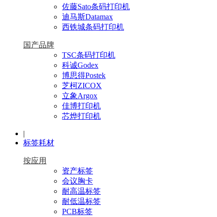
佐藤Sato条码打印机
迪马斯Datamax
西铁城条码打印机
国产品牌
TSC条码打印机
科诚Godex
博思得Postek
芝柯ZICOX
立象Argox
佳博打印机
芯烨打印机
|
标签耗材
按应用
资产标签
会议胸卡
耐高温标签
耐低温标签
PCB标签