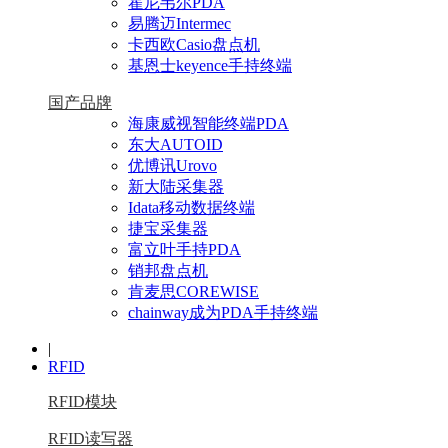
霍尼韦尔PDA
易腾迈Intermec
卡西欧Casio盘点机
基恩士keyence手持终端
国产品牌
海康威视智能终端PDA
东大AUTOID
优博讯Urovo
新大陆采集器
Idata移动数据终端
捷宝采集器
富立叶手持PDA
销邦盘点机
肯麦思COREWISE
chainway成为PDA手持终端
|
RFID
RFID模块
RFID读写器