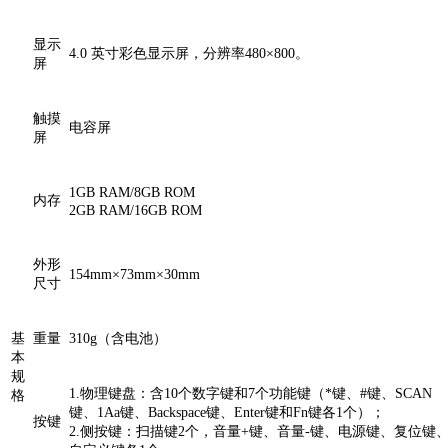
显示
4.0 英寸彩色显示屏，分辨率480×800。
屏
触摸
电容屏
屏
1GB RAM/8GB ROM
内存
2GB RAM/16GB ROM
外形
154mm×73mm×30mm
尺寸
基
重量
310g（含电池）
本
规
1.物理键盘：含10个数字键和7个功能键（*键、#键、SCAN
格
键、1Aa键、Backspace键、Enter键和Fn键各1个）；
按键
2.侧按键：扫描键2个，音量+键、音量-键、电源键、复位键