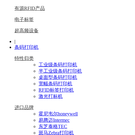
有源RFID产品
电子标签
超高频设备
|
条码打印机
特性归类
工业级条码打印机
半工业级条码打印机
桌面型条码打印机
宽幅条码打印机
RFID标签打印机
激光打标机
进口品牌
霍尼韦尔honeywell
易腾迈Intermec
东芝泰格TEC
斑马Zebra打印机