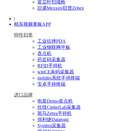
富立叶扫描枪
巨盛Mexxen|巨普Zebex
|
精东视频黄板APP
特性归类
工业抗摔PDA
工业物联网平板
盘点机
药监码采集器
RFID手持机
winCE条码采集器
mobiles系统手持终端
安卓手持终端
进口品牌
电装Denso盘点机
欣技CipherLab采集器
斑马Zebra手持机
得利捷Datalogic
Symbol采集器