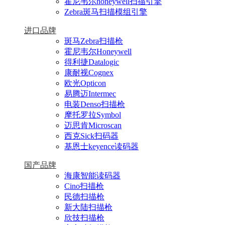
霍尼韦尔honeywell扫描引擎
Zebra斑马扫描模组引擎
进口品牌
斑马Zebra扫描枪
霍尼韦尔Honeywell
得利捷Datalogic
康耐视Cognex
欧光Opticon
易腾迈Intermec
电装Denso扫描枪
摩托罗拉Symbol
迈思肯Microscan
西克Sick扫码器
基恩士keyence读码器
国产品牌
海康智能读码器
Cino扫描枪
民德扫描枪
新大陆扫描枪
欣技扫描枪