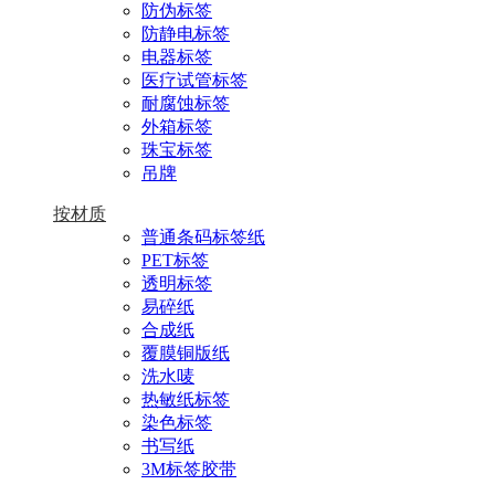
防伪标签
防静电标签
电器标签
医疗试管标签
耐腐蚀标签
外箱标签
珠宝标签
吊牌
按材质
普通条码标签纸
PET标签
透明标签
易碎纸
合成纸
覆膜铜版纸
洗水唛
热敏纸标签
染色标签
书写纸
3M标签胶带