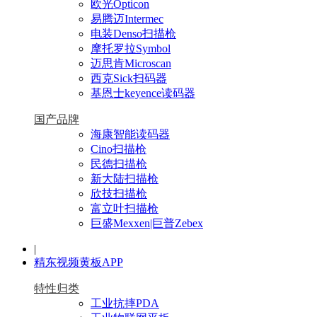
欧光Opticon
易腾迈Intermec
电装Denso扫描枪
摩托罗拉Symbol
迈思肯Microscan
西克Sick扫码器
基恩士keyence读码器
国产品牌
海康智能读码器
Cino扫描枪
民德扫描枪
新大陆扫描枪
欣技扫描枪
富立叶扫描枪
巨盛Mexxen|巨普Zebex
|
精东视频黄板APP
特性归类
工业抗摔PDA