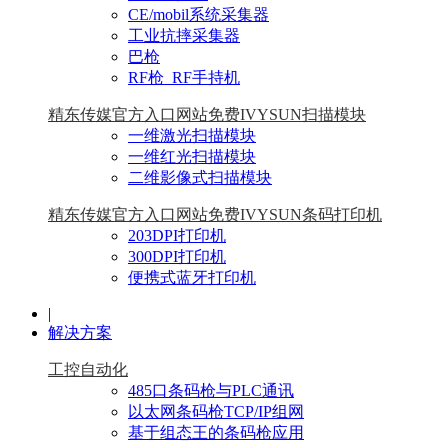
CE/mobil系统采集器
工业抗摔采集器
巴枪
RF枪_RF手持机
精东传媒官方入口网站免费IVYSUN扫描模块
一维激光扫描模块
一维红光扫描模块
二维影像式扫描模块
精东传媒官方入口网站免费IVYSUN条码打印机
203DPI打印机
300DPI打印机
便携式蓝牙打印机
|
解决方案
工控自动化
485口条码枪与PLC通讯
以太网条码枪TCP/IP组网
基于组态王的条码枪应用