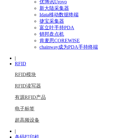
优博讯Urovo
新大陆采集器
Idata移动数据终端
捷宝采集器
富立叶手持PDA
销邦盘点机
肯麦思COREWISE
chainway成为PDA手持终端
|
RFID
RFID模块
RFID读写器
有源RFID产品
电子标签
超高频设备
|
条码打印机