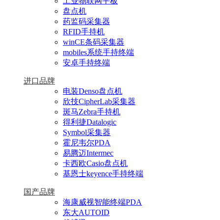
工业物联网平板
盘点机
药监码采集器
RFID手持机
winCE条码采集器
mobiles系统手持终端
安卓手持终端
进口品牌
电装Denso盘点机
欣技CipherLab采集器
斑马Zebra手持机
得利捷Datalogic
Symbol采集器
霍尼韦尔PDA
易腾迈Intermec
卡西欧Casio盘点机
基恩士keyence手持终端
国产品牌
海康威视智能终端PDA
东大AUTOID