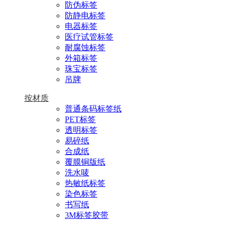
防伪标签
防静电标签
电器标签
医疗试管标签
耐腐蚀标签
外箱标签
珠宝标签
吊牌
按材质
普通条码标签纸
PET标签
透明标签
易碎纸
合成纸
覆膜铜版纸
洗水唛
热敏纸标签
染色标签
书写纸
3M标签胶带