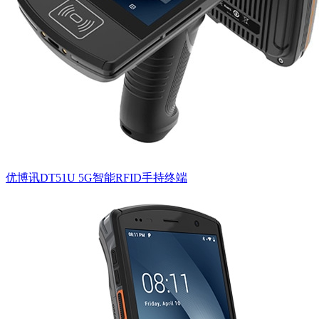
优博讯DT51U 5G智能RFID手持终端