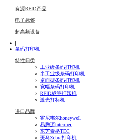
有源RFID产品
电子标签
超高频设备
|
条码打印机
特性归类
工业级条码打印机
半工业级条码打印机
桌面型条码打印机
宽幅条码打印机
RFID标签打印机
激光打标机
进口品牌
霍尼韦尔honeywell
易腾迈Intermec
东芝泰格TEC
斑马Zebra打印机