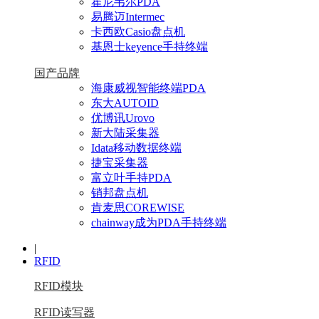
霍尼韦尔PDA
易腾迈Intermec
卡西欧Casio盘点机
基恩士keyence手持终端
国产品牌
海康威视智能终端PDA
东大AUTOID
优博讯Urovo
新大陆采集器
Idata移动数据终端
捷宝采集器
富立叶手持PDA
销邦盘点机
肯麦思COREWISE
chainway成为PDA手持终端
|
RFID
RFID模块
RFID读写器