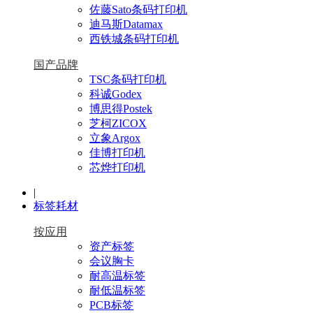
佐藤Sato条码打印机
迪马斯Datamax
西铁城条码打印机
国产品牌
TSC条码打印机
科诚Godex
博思得Postek
芝柯ZICOX
立象Argox
佳博打印机
芯烨打印机
|
标签耗材
按应用
资产标签
会议胸卡
耐高温标签
耐低温标签
PCB标签