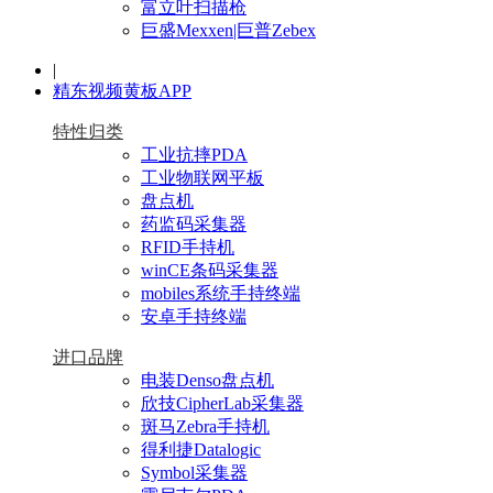
富立叶扫描枪
巨盛Mexxen|巨普Zebex
|
精东视频黄板APP
特性归类
工业抗摔PDA
工业物联网平板
盘点机
药监码采集器
RFID手持机
winCE条码采集器
mobiles系统手持终端
安卓手持终端
进口品牌
电装Denso盘点机
欣技CipherLab采集器
斑马Zebra手持机
得利捷Datalogic
Symbol采集器