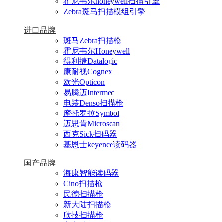
霍尼韦尔honeywell扫描引擎
Zebra斑马扫描模组引擎
进口品牌
斑马Zebra扫描枪
霍尼韦尔Honeywell
得利捷Datalogic
康耐视Cognex
欧光Opticon
易腾迈Intermec
电装Denso扫描枪
摩托罗拉Symbol
迈思肯Microscan
西克Sick扫码器
基恩士keyence读码器
国产品牌
海康智能读码器
Cino扫描枪
民德扫描枪
新大陆扫描枪
欣技扫描枪