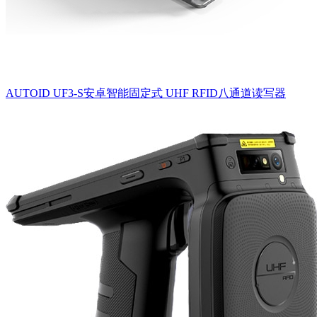
AUTOID UF3-S安卓智能固定式 UHF RFID八通道读写器