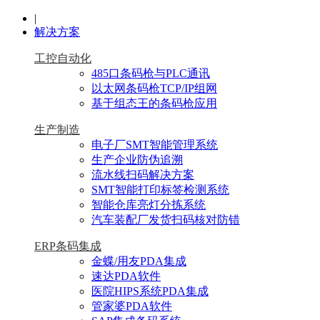
|
解决方案
工控自动化
485口条码枪与PLC通讯
以太网条码枪TCP/IP组网
基于组态王的条码枪应用
生产制造
电子厂SMT智能管理系统
生产企业防伪追溯
流水线扫码解决方案
SMT智能打印标签检测系统
智能仓库亮灯分拣系统
汽车装配厂发货扫码核对防错
ERP条码集成
金蝶/用友PDA集成
速达PDA软件
医院HIPS系统PDA集成
管家婆PDA软件