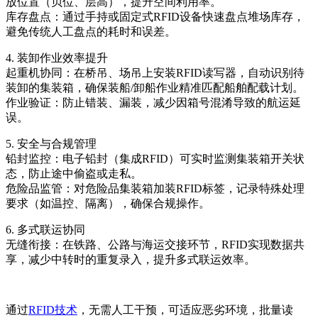
放位置（贝位、层高），提升空间利用率。
库存盘点：通过手持或固定式RFID设备快速盘点堆场库存，
避免传统人工盘点的耗时和误差。
4. 装卸作业效率提升
起重机协同：在桥吊、场吊上安装RFID读写器，自动识别待
装卸的集装箱，确保装船/卸船作业精准匹配船舶配载计划。
作业验证：防止错装、漏装，减少因箱号混淆导致的航运延
误。
5. 安全与合规管理
铅封监控：电子铅封（集成RFID）可实时监测集装箱开关状
态，防止途中偷盗或走私。
危险品监管：对危险品集装箱加装RFID标签，记录特殊处理
要求（如温控、隔离），确保合规操作。
6. 多式联运协同
无缝衔接：在铁路、公路与海运交接环节，RFID实现数据共
享，减少中转时的重复录入，提升多式联运效率。
通过
RFID技术
，无需人工干预，可适应恶劣环境，批量读