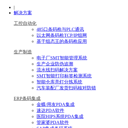
|
解决方案
工控自动化
485口条码枪与PLC通讯
以太网条码枪TCP/IP组网
基于组态王的条码枪应用
生产制造
电子厂SMT智能管理系统
生产企业防伪追溯
流水线扫码解决方案
SMT智能打印标签检测系统
智能仓库亮灯分拣系统
汽车装配厂发货扫码核对防错
ERP条码集成
金蝶/用友PDA集成
速达PDA软件
医院HIPS系统PDA集成
管家婆PDA软件