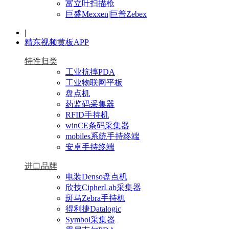
富立叶扫描枪
巨盛Mexxen|巨普Zebex
|
精东视频黄板APP
特性归类
工业抗摔PDA
工业物联网平板
盘点机
药监码采集器
RFID手持机
winCE条码采集器
mobiles系统手持终端
安卓手持终端
进口品牌
电装Denso盘点机
欣技CipherLab采集器
斑马Zebra手持机
得利捷Datalogic
Symbol采集器