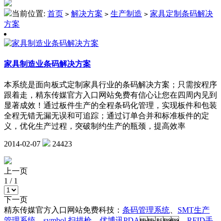
当前位置:
首页
解决方案
生产制造
家具定制条码解决
>
>
>
方案
家具制造业条码解决方案
本系统是面向板式定制家具行业的条码解决方案；只需按程序
跟着走，精东传媒官方入口网站免费有信心让您在四周内见到
显著成效！通过板件生产的全程条码化管理，实现板件和包装
全程无错无漏无误和可追踪；通过订单合并和标准板件的定
义，优化生产过程，突破制约生产的瓶颈，提高效率
2014-02-07
24423
上一页
1
/
1
下一页
精东传媒官方入口网站免费科技：
条码管理系统
、
SMT生产
管理系统
、
symbol 扫描枪
、
优博讯PDA
、
RFID手