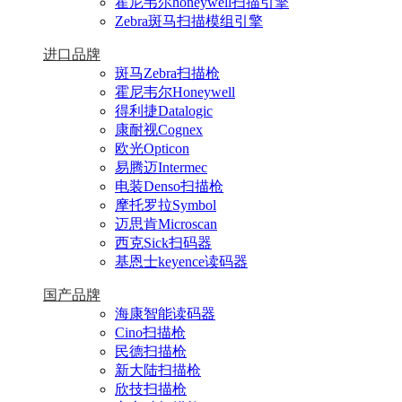
霍尼韦尔honeywell扫描引擎
Zebra斑马扫描模组引擎
进口品牌
斑马Zebra扫描枪
霍尼韦尔Honeywell
得利捷Datalogic
康耐视Cognex
欧光Opticon
易腾迈Intermec
电装Denso扫描枪
摩托罗拉Symbol
迈思肯Microscan
西克Sick扫码器
基恩士keyence读码器
国产品牌
海康智能读码器
Cino扫描枪
民德扫描枪
新大陆扫描枪
欣技扫描枪