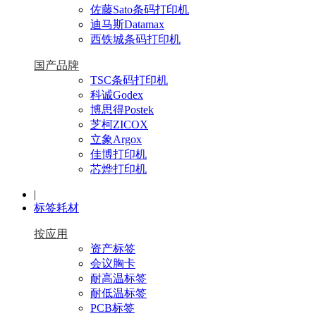
佐藤Sato条码打印机
迪马斯Datamax
西铁城条码打印机
国产品牌
TSC条码打印机
科诚Godex
博思得Postek
芝柯ZICOX
立象Argox
佳博打印机
芯烨打印机
|
标签耗材
按应用
资产标签
会议胸卡
耐高温标签
耐低温标签
PCB标签