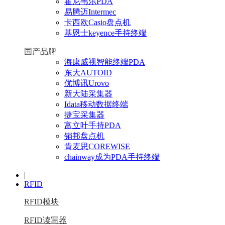
霍尼韦尔PDA
易腾迈Intermec
卡西欧Casio盘点机
基恩士keyence手持终端
国产品牌
海康威视智能终端PDA
东大AUTOID
优博讯Urovo
新大陆采集器
Idata移动数据终端
捷宝采集器
富立叶手持PDA
销邦盘点机
肯麦思COREWISE
chainway成为PDA手持终端
|
RFID
RFID模块
RFID读写器