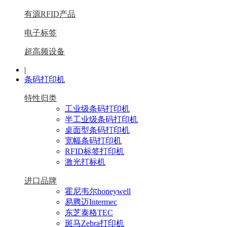
有源RFID产品
电子标签
超高频设备
|
条码打印机
特性归类
工业级条码打印机
半工业级条码打印机
桌面型条码打印机
宽幅条码打印机
RFID标签打印机
激光打标机
进口品牌
霍尼韦尔honeywell
易腾迈Intermec
东芝泰格TEC
斑马Zebra打印机