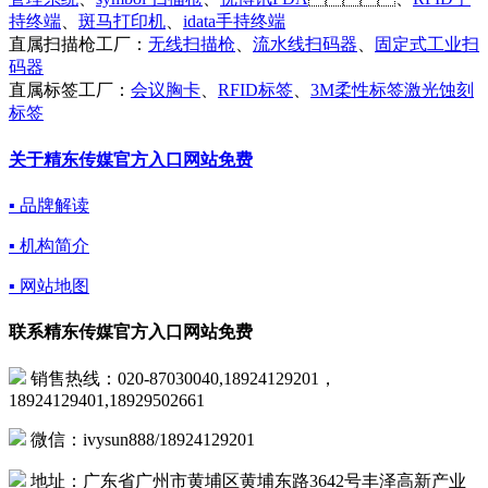
持终端
、
斑马打印机
、
idata手持终端
直属扫描枪工厂：
无线扫描枪
、
流水线扫码器
、
固定式工业扫
码器
直属标签工厂：
会议胸卡
、
RFID标签
、
3M柔性标签激光蚀刻
标签
关于精东传媒官方入口网站免费
▪ 品牌解读
▪ 机构简介
▪ 网站地图
联系精东传媒官方入口网站免费
销售热线：020-87030040,18924129201，
18924129401,18929502661
微信：ivysun888/18924129201
地址：广东省广州市黄埔区黄埔东路3642号丰泽高新产业