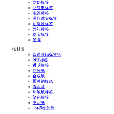
防伪标签
防静电标签
电器标签
医疗试管标签
耐腐蚀标签
外箱标签
珠宝标签
吊牌
按材质
普通条码标签纸
PET标签
透明标签
易碎纸
合成纸
覆膜铜版纸
洗水唛
热敏纸标签
染色标签
书写纸
3M标签胶带