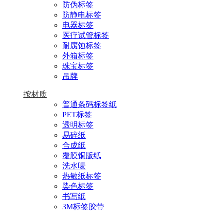
防伪标签
防静电标签
电器标签
医疗试管标签
耐腐蚀标签
外箱标签
珠宝标签
吊牌
按材质
普通条码标签纸
PET标签
透明标签
易碎纸
合成纸
覆膜铜版纸
洗水唛
热敏纸标签
染色标签
书写纸
3M标签胶带