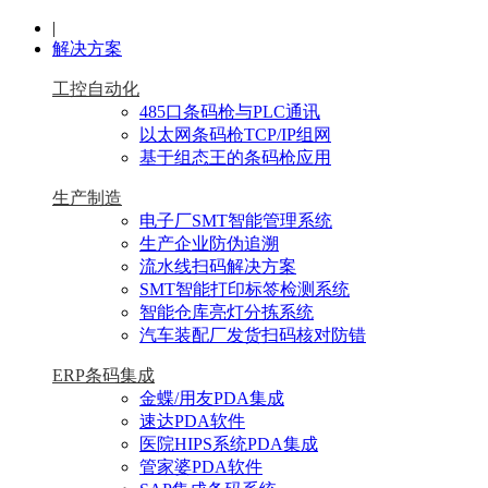
|
解决方案
工控自动化
485口条码枪与PLC通讯
以太网条码枪TCP/IP组网
基于组态王的条码枪应用
生产制造
电子厂SMT智能管理系统
生产企业防伪追溯
流水线扫码解决方案
SMT智能打印标签检测系统
智能仓库亮灯分拣系统
汽车装配厂发货扫码核对防错
ERP条码集成
金蝶/用友PDA集成
速达PDA软件
医院HIPS系统PDA集成
管家婆PDA软件