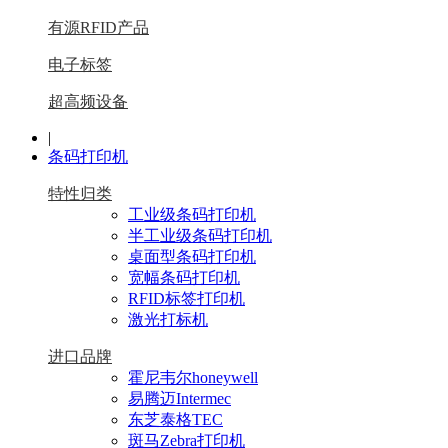
有源RFID产品
电子标签
超高频设备
|
条码打印机
特性归类
工业级条码打印机
半工业级条码打印机
桌面型条码打印机
宽幅条码打印机
RFID标签打印机
激光打标机
进口品牌
霍尼韦尔honeywell
易腾迈Intermec
东芝泰格TEC
斑马Zebra打印机