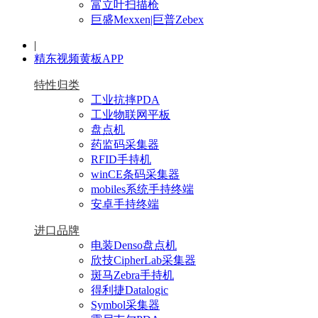
富立叶扫描枪
巨盛Mexxen|巨普Zebex
|
精东视频黄板APP
特性归类
工业抗摔PDA
工业物联网平板
盘点机
药监码采集器
RFID手持机
winCE条码采集器
mobiles系统手持终端
安卓手持终端
进口品牌
电装Denso盘点机
欣技CipherLab采集器
斑马Zebra手持机
得利捷Datalogic
Symbol采集器