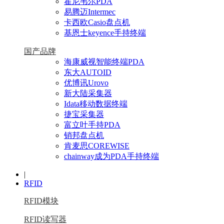
霍尼韦尔PDA
易腾迈Intermec
卡西欧Casio盘点机
基恩士keyence手持终端
国产品牌
海康威视智能终端PDA
东大AUTOID
优博讯Urovo
新大陆采集器
Idata移动数据终端
捷宝采集器
富立叶手持PDA
销邦盘点机
肯麦思COREWISE
chainway成为PDA手持终端
|
RFID
RFID模块
RFID读写器