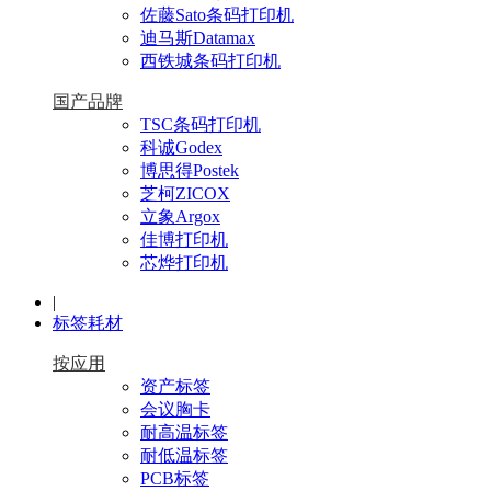
佐藤Sato条码打印机
迪马斯Datamax
西铁城条码打印机
国产品牌
TSC条码打印机
科诚Godex
博思得Postek
芝柯ZICOX
立象Argox
佳博打印机
芯烨打印机
|
标签耗材
按应用
资产标签
会议胸卡
耐高温标签
耐低温标签
PCB标签