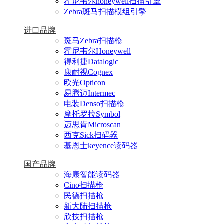
霍尼韦尔honeywell扫描引擎
Zebra斑马扫描模组引擎
进口品牌
斑马Zebra扫描枪
霍尼韦尔Honeywell
得利捷Datalogic
康耐视Cognex
欧光Opticon
易腾迈Intermec
电装Denso扫描枪
摩托罗拉Symbol
迈思肯Microscan
西克Sick扫码器
基恩士keyence读码器
国产品牌
海康智能读码器
Cino扫描枪
民德扫描枪
新大陆扫描枪
欣技扫描枪