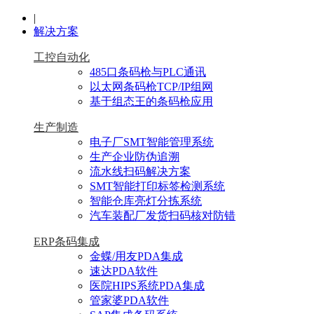
|
解决方案
工控自动化
485口条码枪与PLC通讯
以太网条码枪TCP/IP组网
基于组态王的条码枪应用
生产制造
电子厂SMT智能管理系统
生产企业防伪追溯
流水线扫码解决方案
SMT智能打印标签检测系统
智能仓库亮灯分拣系统
汽车装配厂发货扫码核对防错
ERP条码集成
金蝶/用友PDA集成
速达PDA软件
医院HIPS系统PDA集成
管家婆PDA软件