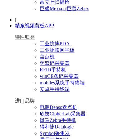
富立叶扫描枪
巨盛Mexxen|巨普Zebex
|
精东视频黄板APP
特性归类
工业抗摔PDA
工业物联网平板
盘点机
药监码采集器
RFID手持机
winCE条码采集器
mobiles系统手持终端
安卓手持终端
进口品牌
电装Denso盘点机
欣技CipherLab采集器
斑马Zebra手持机
得利捷Datalogic
Symbol采集器