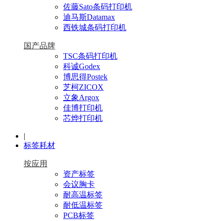
佐藤Sato条码打印机
迪马斯Datamax
西铁城条码打印机
国产品牌
TSC条码打印机
科诚Godex
博思得Postek
芝柯ZICOX
立象Argox
佳博打印机
芯烨打印机
|
标签耗材
按应用
资产标签
会议胸卡
耐高温标签
耐低温标签
PCB标签