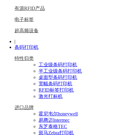
有源RFID产品
电子标签
超高频设备
|
条码打印机
特性归类
工业级条码打印机
半工业级条码打印机
桌面型条码打印机
宽幅条码打印机
RFID标签打印机
激光打标机
进口品牌
霍尼韦尔honeywell
易腾迈Intermec
东芝泰格TEC
斑马Zebra打印机