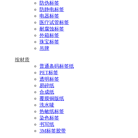
防伪标签
防静电标签
电器标签
医疗试管标签
耐腐蚀标签
外箱标签
珠宝标签
吊牌
按材质
普通条码标签纸
PET标签
透明标签
易碎纸
合成纸
覆膜铜版纸
洗水唛
热敏纸标签
染色标签
书写纸
3M标签胶带