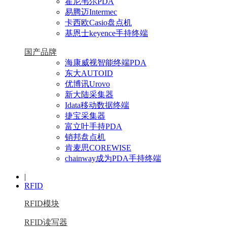
霍尼韦尔PDA
易腾迈Intermec
卡西欧Casio盘点机
基恩士keyence手持终端
国产品牌
海康威视智能终端PDA
东大AUTOID
优博讯Urovo
新大陆采集器
Idata移动数据终端
捷宝采集器
富立叶手持PDA
销邦盘点机
肯麦思COREWISE
chainway成为PDA手持终端
|
RFID
RFID模块
RFID读写器