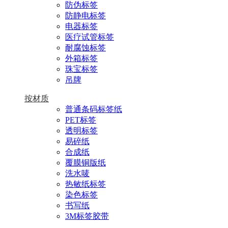
防伪标签
防静电标签
电器标签
医疗试管标签
耐腐蚀标签
外箱标签
珠宝标签
吊牌
按材质
普通条码标签纸
PET标签
透明标签
易碎纸
合成纸
覆膜铜版纸
洗水唛
热敏纸标签
染色标签
书写纸
3M标签胶带