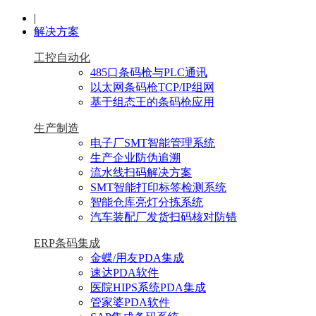
|
解决方案
工控自动化
485口条码枪与PLC通讯
以太网条码枪TCP/IP组网
基于组态王的条码枪应用
生产制造
电子厂SMT智能管理系统
生产企业防伪追溯
流水线扫码解决方案
SMT智能打印标签检测系统
智能仓库亮灯分拣系统
汽车装配厂发货扫码核对防错
ERP条码集成
金蝶/用友PDA集成
速达PDA软件
医院HIPS系统PDA集成
管家婆PDA软件