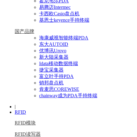
霍尼韦尔PDA
易腾迈Intermec
卡西欧Casio盘点机
基恩士keyence手持终端
国产品牌
海康威视智能终端PDA
东大AUTOID
优博讯Urovo
新大陆采集器
Idata移动数据终端
捷宝采集器
富立叶手持PDA
销邦盘点机
肯麦思COREWISE
chainway成为PDA手持终端
|
RFID
RFID模块
RFID读写器