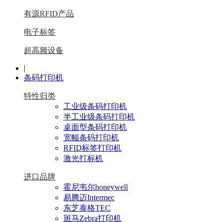
有源RFID产品
电子标签
超高频设备
|
条码打印机
特性归类
工业级条码打印机
半工业级条码打印机
桌面型条码打印机
宽幅条码打印机
RFID标签打印机
激光打标机
进口品牌
霍尼韦尔honeywell
易腾迈Intermec
东芝泰格TEC
斑马Zebra打印机