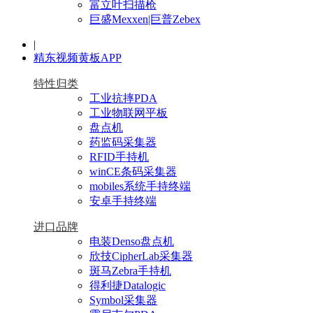
富立叶扫描枪
巨盛Mexxen|巨普Zebex
|
精东视频黄板APP
特性归类
工业抗摔PDA
工业物联网平板
盘点机
药监码采集器
RFID手持机
winCE条码采集器
mobiles系统手持终端
安卓手持终端
进口品牌
电装Denso盘点机
欣技CipherLab采集器
斑马Zebra手持机
得利捷Datalogic
Symbol采集器