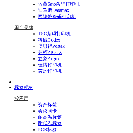
佐藤Sato条码打印机
迪马斯Datamax
西铁城条码打印机
国产品牌
TSC条码打印机
科诚Godex
博思得Postek
芝柯ZICOX
立象Argox
佳博打印机
芯烨打印机
|
标签耗材
按应用
资产标签
会议胸卡
耐高温标签
耐低温标签
PCB标签