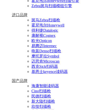
霍尼韦尔honeywell扫描引擎
Zebra斑马扫描模组引擎
进口品牌
斑马Zebra扫描枪
霍尼韦尔Honeywell
得利捷Datalogic
康耐视Cognex
欧光Opticon
易腾迈Intermec
电装Denso扫描枪
摩托罗拉Symbol
迈思肯Microscan
西克Sick扫码器
基恩士keyence读码器
国产品牌
海康智能读码器
Cino扫描枪
民德扫描枪
新大陆扫描枪
欣技扫描枪