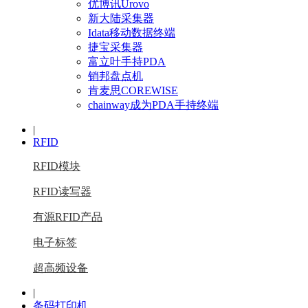
优博讯Urovo
新大陆采集器
Idata移动数据终端
捷宝采集器
富立叶手持PDA
销邦盘点机
肯麦思COREWISE
chainway成为PDA手持终端
|
RFID
RFID模块
RFID读写器
有源RFID产品
电子标签
超高频设备
|
条码打印机