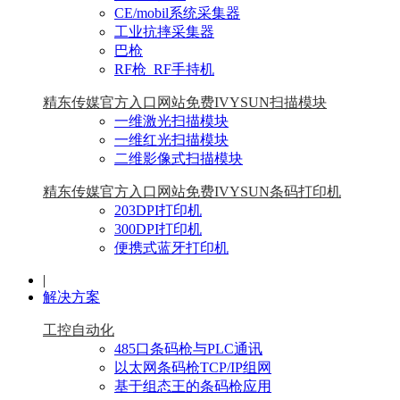
CE/mobil系统采集器
工业抗摔采集器
巴枪
RF枪_RF手持机
精东传媒官方入口网站免费IVYSUN扫描模块
一维激光扫描模块
一维红光扫描模块
二维影像式扫描模块
精东传媒官方入口网站免费IVYSUN条码打印机
203DPI打印机
300DPI打印机
便携式蓝牙打印机
|
解决方案
工控自动化
485口条码枪与PLC通讯
以太网条码枪TCP/IP组网
基于组态王的条码枪应用