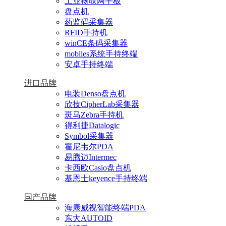
工业物联网平板
盘点机
药监码采集器
RFID手持机
winCE条码采集器
mobiles系统手持终端
安卓手持终端
进口品牌
电装Denso盘点机
欣技CipherLab采集器
斑马Zebra手持机
得利捷Datalogic
Symbol采集器
霍尼韦尔PDA
易腾迈Intermec
卡西欧Casio盘点机
基恩士keyence手持终端
国产品牌
海康威视智能终端PDA
东大AUTOID