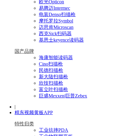
欧光Opticon
易腾迈Intermec
电装Denso扫描枪
摩托罗拉Symbol
迈思肯Microscan
西克Sick扫码器
基恩士keyence读码器
国产品牌
海康智能读码器
Cino扫描枪
民德扫描枪
新大陆扫描枪
欣技扫描枪
富立叶扫描枪
巨盛Mexxen|巨普Zebex
|
精东视频黄板APP
特性归类
工业抗摔PDA