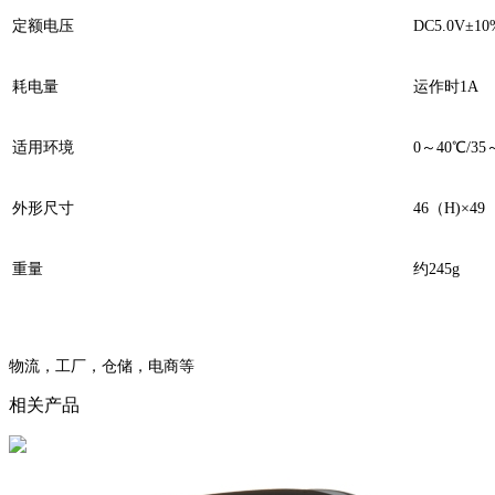
定额电压
DC5.0V±10
耗电量
运作时1A
适用环境
0～40℃/3
外形尺寸
46（H)×49
重量
约245g
物流，工厂，仓储，电商等
相关产品