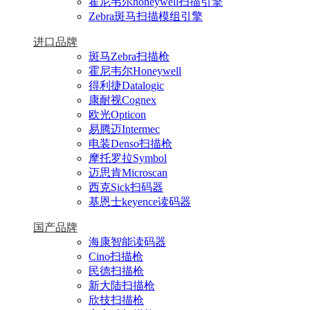
霍尼韦尔honeywell扫描引擎
Zebra斑马扫描模组引擎
进口品牌
斑马Zebra扫描枪
霍尼韦尔Honeywell
得利捷Datalogic
康耐视Cognex
欧光Opticon
易腾迈Intermec
电装Denso扫描枪
摩托罗拉Symbol
迈思肯Microscan
西克Sick扫码器
基恩士keyence读码器
国产品牌
海康智能读码器
Cino扫描枪
民德扫描枪
新大陆扫描枪
欣技扫描枪