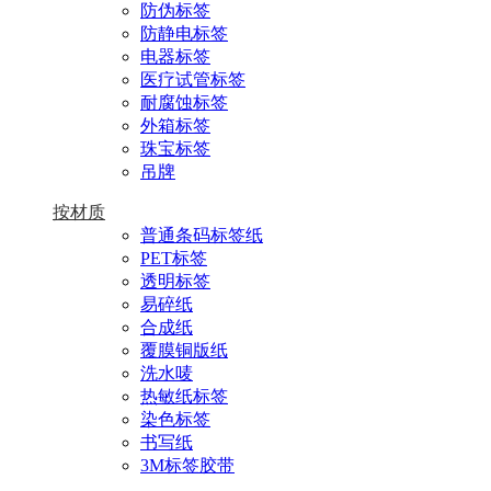
防伪标签
防静电标签
电器标签
医疗试管标签
耐腐蚀标签
外箱标签
珠宝标签
吊牌
按材质
普通条码标签纸
PET标签
透明标签
易碎纸
合成纸
覆膜铜版纸
洗水唛
热敏纸标签
染色标签
书写纸
3M标签胶带