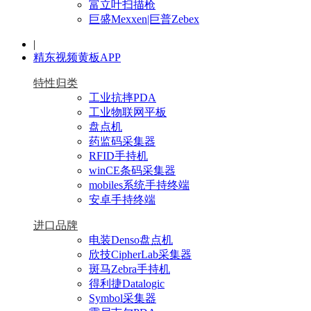
富立叶扫描枪
巨盛Mexxen|巨普Zebex
|
精东视频黄板APP
特性归类
工业抗摔PDA
工业物联网平板
盘点机
药监码采集器
RFID手持机
winCE条码采集器
mobiles系统手持终端
安卓手持终端
进口品牌
电装Denso盘点机
欣技CipherLab采集器
斑马Zebra手持机
得利捷Datalogic
Symbol采集器