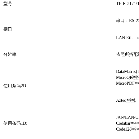
型号
TFIR-3171/
串口：RS-2
接口
LAN:Etheme
分辨率
依照所搭配
DataMatr
MicroQR
MicroPD
使用条码2D:
Aztec、
JAN/EAN
使用条码1D:
Codabar
Code128