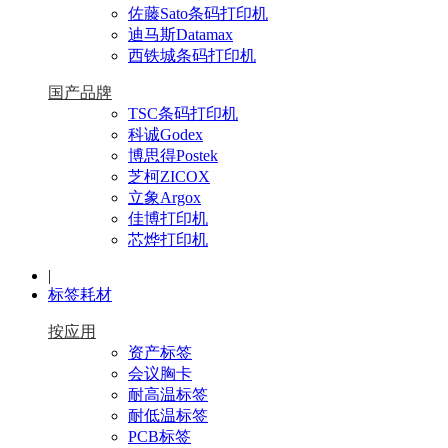
佐藤Sato条码打印机
迪马斯Datamax
西铁城条码打印机
国产品牌
TSC条码打印机
科诚Godex
博思得Postek
芝柯ZICOX
立象Argox
佳博打印机
芯烨打印机
|
标签耗材
按应用
资产标签
会议胸卡
耐高温标签
耐低温标签
PCB标签