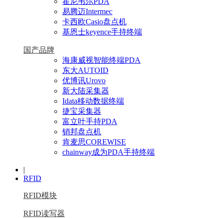
霍尼韦尔PDA
易腾迈Intermec
卡西欧Casio盘点机
基恩士keyence手持终端
国产品牌
海康威视智能终端PDA
东大AUTOID
优博讯Urovo
新大陆采集器
Idata移动数据终端
捷宝采集器
富立叶手持PDA
销邦盘点机
肯麦思COREWISE
chainway成为PDA手持终端
|
RFID
RFID模块
RFID读写器