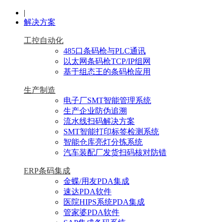
|
解决方案
工控自动化
485口条码枪与PLC通讯
以太网条码枪TCP/IP组网
基于组态王的条码枪应用
生产制造
电子厂SMT智能管理系统
生产企业防伪追溯
流水线扫码解决方案
SMT智能打印标签检测系统
智能仓库亮灯分拣系统
汽车装配厂发货扫码核对防错
ERP条码集成
金蝶/用友PDA集成
速达PDA软件
医院HIPS系统PDA集成
管家婆PDA软件