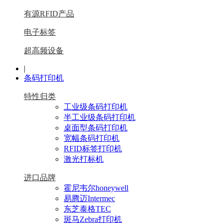
有源RFID产品
电子标签
超高频设备
|
条码打印机
特性归类
工业级条码打印机
半工业级条码打印机
桌面型条码打印机
宽幅条码打印机
RFID标签打印机
激光打标机
进口品牌
霍尼韦尔honeywell
易腾迈Intermec
东芝泰格TEC
斑马Zebra打印机