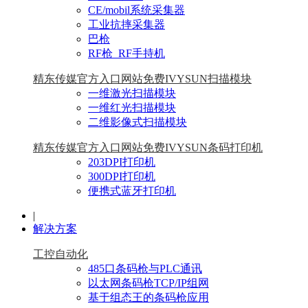
CE/mobil系统采集器
工业抗摔采集器
巴枪
RF枪_RF手持机
精东传媒官方入口网站免费IVYSUN扫描模块
一维激光扫描模块
一维红光扫描模块
二维影像式扫描模块
精东传媒官方入口网站免费IVYSUN条码打印机
203DPI打印机
300DPI打印机
便携式蓝牙打印机
|
解决方案
工控自动化
485口条码枪与PLC通讯
以太网条码枪TCP/IP组网
基于组态王的条码枪应用