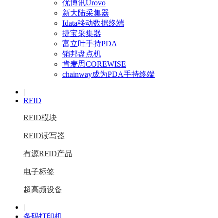
优博讯Urovo
新大陆采集器
Idata移动数据终端
捷宝采集器
富立叶手持PDA
销邦盘点机
肯麦思COREWISE
chainway成为PDA手持终端
|
RFID
RFID模块
RFID读写器
有源RFID产品
电子标签
超高频设备
|
条码打印机