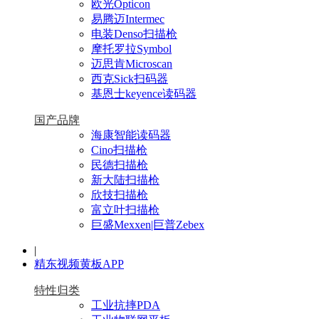
欧光Opticon
易腾迈Intermec
电装Denso扫描枪
摩托罗拉Symbol
迈思肯Microscan
西克Sick扫码器
基恩士keyence读码器
国产品牌
海康智能读码器
Cino扫描枪
民德扫描枪
新大陆扫描枪
欣技扫描枪
富立叶扫描枪
巨盛Mexxen|巨普Zebex
|
精东视频黄板APP
特性归类
工业抗摔PDA