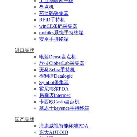
工业物联网平板
盘点机
药监码采集器
RFID手持机
winCE条码采集器
mobiles系统手持终端
安卓手持终端
进口品牌
电装Denso盘点机
欣技CipherLab采集器
斑马Zebra手持机
得利捷Datalogic
Symbol采集器
霍尼韦尔PDA
易腾迈Intermec
卡西欧Casio盘点机
基恩士keyence手持终端
国产品牌
海康威视智能终端PDA
东大AUTOID