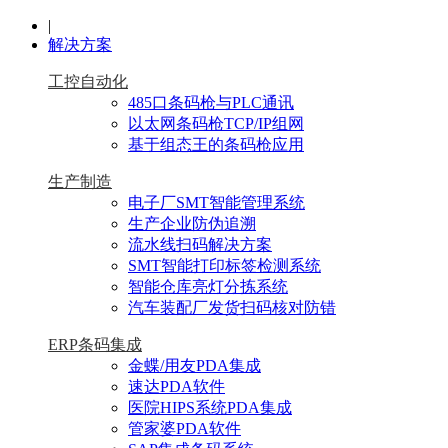
|
解决方案
工控自动化
485口条码枪与PLC通讯
以太网条码枪TCP/IP组网
基于组态王的条码枪应用
生产制造
电子厂SMT智能管理系统
生产企业防伪追溯
流水线扫码解决方案
SMT智能打印标签检测系统
智能仓库亮灯分拣系统
汽车装配厂发货扫码核对防错
ERP条码集成
金蝶/用友PDA集成
速达PDA软件
医院HIPS系统PDA集成
管家婆PDA软件