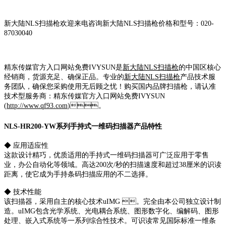
新大陆NLS扫描枪欢迎来电咨询新大陆NLS扫描枪价格和型号：020-
87030040
精东传媒官方入口网站免费IVYSUN是
新大陆NLS扫描枪
的中国区核心
经销商，货源充足、确保正品。专业的
新大陆NLS扫描枪
产品技术服
务团队，确保您采购使用无后顾之忧！购买国内品牌扫描枪，请认准
技术型服务商：精东传媒官方入口网站免费IVYSUN
(
http://www.qf93.com
)。
NLS-HR200-YW系列手持式一维码扫描器产品特性
◆ 应用适应性
这款设计精巧，优质适用的手持式一维码扫描器可广泛应用于零售
业，办公自动化等领域。高达200次/秒的扫描速度和超过38厘米的识读
距离，使它成为手持条码扫描应用的不二选择。
◆ 技术性能
该扫描器，采用自主的核心技术uIMG 。完全由本公司独立设计制
造。uIMG包含光学系统、光电耦合系统、图形数字化、编解码、图形
处理、嵌入式系统等一系列综合性技术。可识读常见国际标准一维条