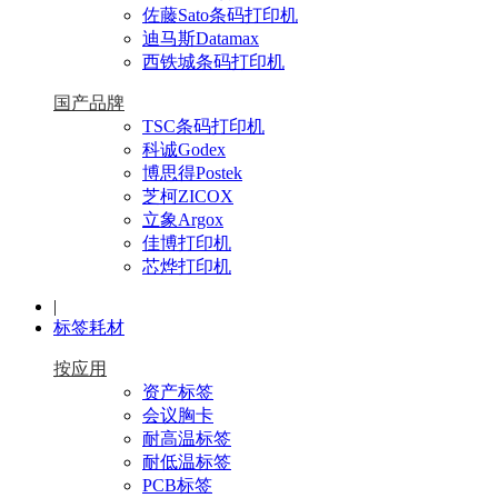
佐藤Sato条码打印机
迪马斯Datamax
西铁城条码打印机
国产品牌
TSC条码打印机
科诚Godex
博思得Postek
芝柯ZICOX
立象Argox
佳博打印机
芯烨打印机
|
标签耗材
按应用
资产标签
会议胸卡
耐高温标签
耐低温标签
PCB标签