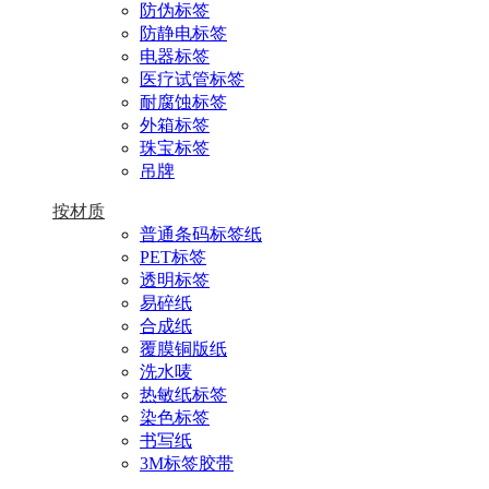
防伪标签
防静电标签
电器标签
医疗试管标签
耐腐蚀标签
外箱标签
珠宝标签
吊牌
按材质
普通条码标签纸
PET标签
透明标签
易碎纸
合成纸
覆膜铜版纸
洗水唛
热敏纸标签
染色标签
书写纸
3M标签胶带