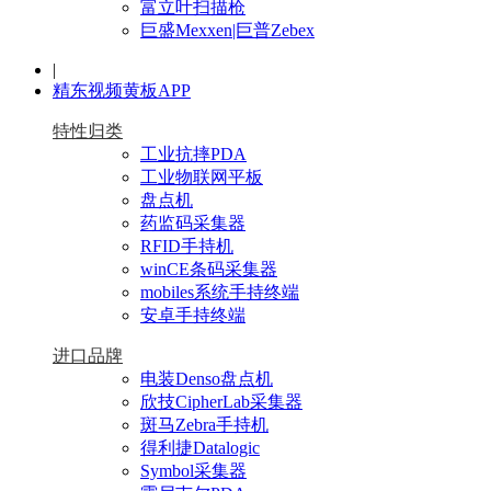
富立叶扫描枪
巨盛Mexxen|巨普Zebex
|
精东视频黄板APP
特性归类
工业抗摔PDA
工业物联网平板
盘点机
药监码采集器
RFID手持机
winCE条码采集器
mobiles系统手持终端
安卓手持终端
进口品牌
电装Denso盘点机
欣技CipherLab采集器
斑马Zebra手持机
得利捷Datalogic
Symbol采集器