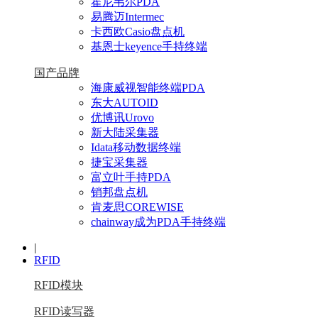
霍尼韦尔PDA
易腾迈Intermec
卡西欧Casio盘点机
基恩士keyence手持终端
国产品牌
海康威视智能终端PDA
东大AUTOID
优博讯Urovo
新大陆采集器
Idata移动数据终端
捷宝采集器
富立叶手持PDA
销邦盘点机
肯麦思COREWISE
chainway成为PDA手持终端
|
RFID
RFID模块
RFID读写器