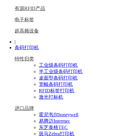
有源RFID产品
电子标签
超高频设备
|
条码打印机
特性归类
工业级条码打印机
半工业级条码打印机
桌面型条码打印机
宽幅条码打印机
RFID标签打印机
激光打标机
进口品牌
霍尼韦尔honeywell
易腾迈Intermec
东芝泰格TEC
斑马Zebra打印机