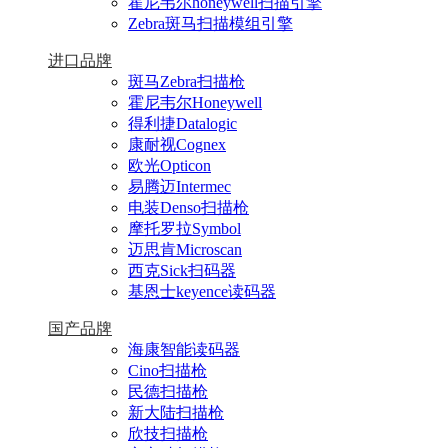
霍尼韦尔honeywell扫描引擎
Zebra斑马扫描模组引擎
进口品牌
斑马Zebra扫描枪
霍尼韦尔Honeywell
得利捷Datalogic
康耐视Cognex
欧光Opticon
易腾迈Intermec
电装Denso扫描枪
摩托罗拉Symbol
迈思肯Microscan
西克Sick扫码器
基恩士keyence读码器
国产品牌
海康智能读码器
Cino扫描枪
民德扫描枪
新大陆扫描枪
欣技扫描枪