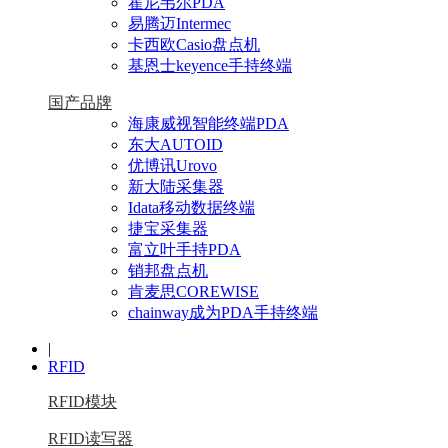
霍尼韦尔PDA
易腾迈Intermec
卡西欧Casio盘点机
基恩士keyence手持终端
国产品牌
海康威视智能终端PDA
东大AUTOID
优博讯Urovo
新大陆采集器
Idata移动数据终端
捷宝采集器
富立叶手持PDA
销邦盘点机
肯麦思COREWISE
chainway成为PDA手持终端
|
RFID
RFID模块
RFID读写器