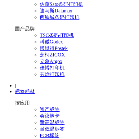
佐藤Sato条码打印机
迪马斯Datamax
西铁城条码打印机
国产品牌
TSC条码打印机
科诚Godex
博思得Postek
芝柯ZICOX
立象Argox
佳博打印机
芯烨打印机
|
标签耗材
按应用
资产标签
会议胸卡
耐高温标签
耐低温标签
PCB标签