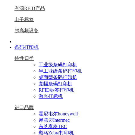
有源RFID产品
电子标签
超高频设备
|
条码打印机
特性归类
工业级条码打印机
半工业级条码打印机
桌面型条码打印机
宽幅条码打印机
RFID标签打印机
激光打标机
进口品牌
霍尼韦尔honeywell
易腾迈Intermec
东芝泰格TEC
斑马Zebra打印机