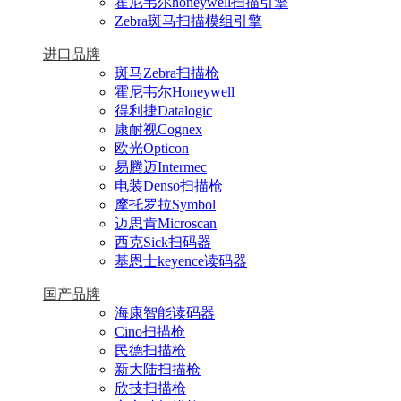
霍尼韦尔honeywell扫描引擎
Zebra斑马扫描模组引擎
进口品牌
斑马Zebra扫描枪
霍尼韦尔Honeywell
得利捷Datalogic
康耐视Cognex
欧光Opticon
易腾迈Intermec
电装Denso扫描枪
摩托罗拉Symbol
迈思肯Microscan
西克Sick扫码器
基恩士keyence读码器
国产品牌
海康智能读码器
Cino扫描枪
民德扫描枪
新大陆扫描枪
欣技扫描枪