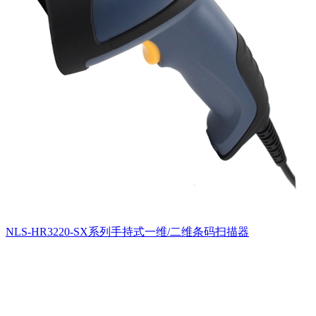
NLS-HR3220-SX系列手持式一维/二维条码扫描器