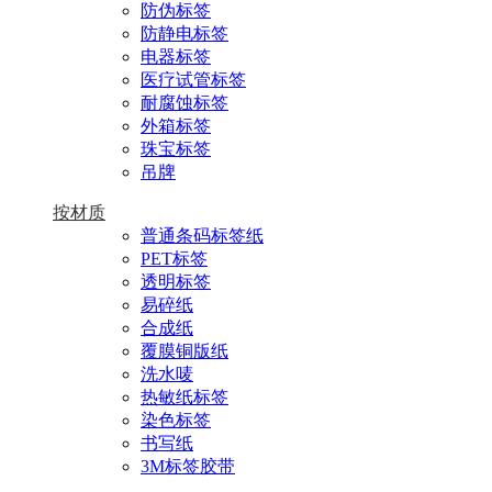
防伪标签
防静电标签
电器标签
医疗试管标签
耐腐蚀标签
外箱标签
珠宝标签
吊牌
按材质
普通条码标签纸
PET标签
透明标签
易碎纸
合成纸
覆膜铜版纸
洗水唛
热敏纸标签
染色标签
书写纸
3M标签胶带