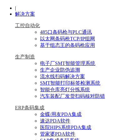
|
解决方案
工控自动化
485口条码枪与PLC通讯
以太网条码枪TCP/IP组网
基于组态王的条码枪应用
生产制造
电子厂SMT智能管理系统
生产企业防伪追溯
流水线扫码解决方案
SMT智能打印标签检测系统
智能仓库亮灯分拣系统
汽车装配厂发货扫码核对防错
ERP条码集成
金蝶/用友PDA集成
速达PDA软件
医院HIPS系统PDA集成
管家婆PDA软件