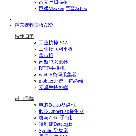
富立叶扫描枪
巨盛Mexxen|巨普Zebex
|
精东视频黄板APP
特性归类
工业抗摔PDA
工业物联网平板
盘点机
药监码采集器
RFID手持机
winCE条码采集器
mobiles系统手持终端
安卓手持终端
进口品牌
电装Denso盘点机
欣技CipherLab采集器
斑马Zebra手持机
得利捷Datalogic
Symbol采集器