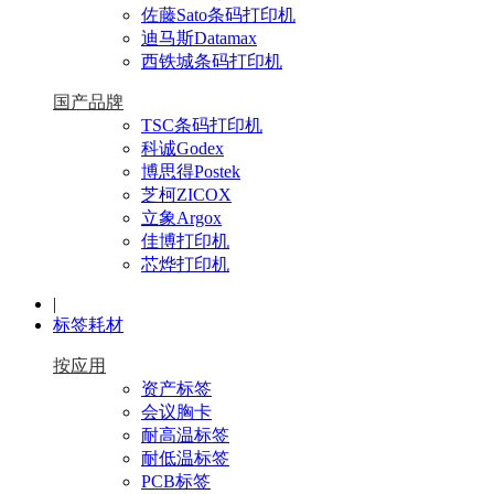
佐藤Sato条码打印机
迪马斯Datamax
西铁城条码打印机
国产品牌
TSC条码打印机
科诚Godex
博思得Postek
芝柯ZICOX
立象Argox
佳博打印机
芯烨打印机
|
标签耗材
按应用
资产标签
会议胸卡
耐高温标签
耐低温标签
PCB标签