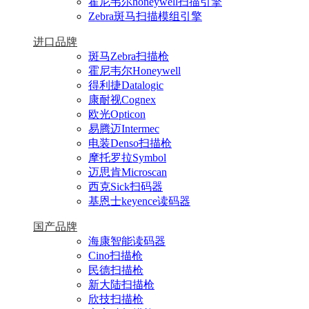
霍尼韦尔honeywell扫描引擎
Zebra斑马扫描模组引擎
进口品牌
斑马Zebra扫描枪
霍尼韦尔Honeywell
得利捷Datalogic
康耐视Cognex
欧光Opticon
易腾迈Intermec
电装Denso扫描枪
摩托罗拉Symbol
迈思肯Microscan
西克Sick扫码器
基恩士keyence读码器
国产品牌
海康智能读码器
Cino扫描枪
民德扫描枪
新大陆扫描枪
欣技扫描枪