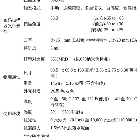
扫描速度
50次/秒
触发模式
手动、连续读取、多重读取、自感应、软
53.3 (左右)-65 to +65
条码扫描
扫描角度
(前后)-30 to +30
器光学元
(转动)-25 to +25
件
曲率
R>15 mm (EAN8)，R>20 mm (EA
解析度
5 mil
打印对比度
35%MRD （以675纳米为标准）
90.5 x 69.8 x 160 毫米/ 3.56 x 2.75 x 6.30 英
尺寸
高 )
物理属性
重量
146克/ 5.15 盎司 (不含电缆)
外壳材质
PC黑色/灰色
0 至 50; C / 32; 至 122 F(使用) -40 至 70 C /
温度
F(储存)
湿度
5% ; 95%不凝结
使用环境
抗光性
0 尺烛光 (0 Lux) 至 10,000 尺烛光(110,000 L
抗震能力
1.5米/5尺跌落水泥面
防水防尘密封