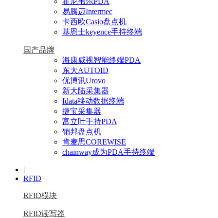
霍尼韦尔PDA
易腾迈Intermec
卡西欧Casio盘点机
基恩士keyence手持终端
国产品牌
海康威视智能终端PDA
东大AUTOID
优博讯Urovo
新大陆采集器
Idata移动数据终端
捷宝采集器
富立叶手持PDA
销邦盘点机
肯麦思COREWISE
chainway成为PDA手持终端
|
RFID
RFID模块
RFID读写器