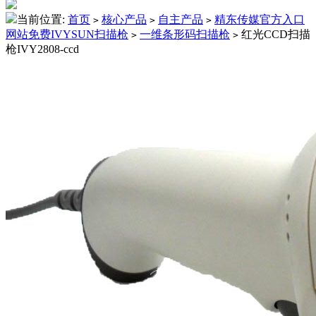
当前位置:
首页
核心产品
自主产品
精东传媒官方入口
>
>
>
网站免费IVYSUN扫描枪
一维条形码扫描枪
红光CCD扫描
>
>
枪IVY2808-ccd