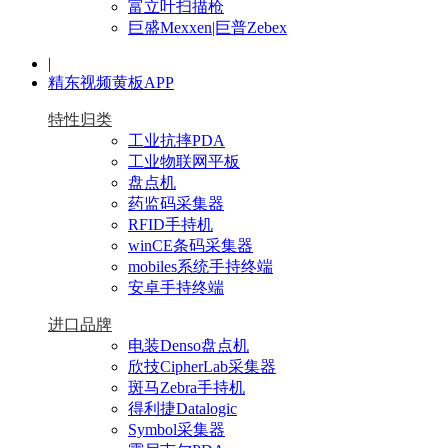
富立叶扫描枪
巨盛Mexxen|巨普Zebex
|
精东视频黄板APP
特性归类
工业抗摔PDA
工业物联网平板
盘点机
药监码采集器
RFID手持机
winCE条码采集器
mobiles系统手持终端
安卓手持终端
进口品牌
电装Denso盘点机
欣技CipherLab采集器
斑马Zebra手持机
得利捷Datalogic
Symbol采集器