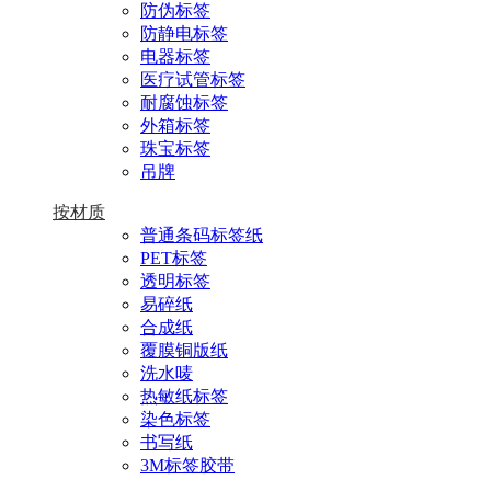
防伪标签
防静电标签
电器标签
医疗试管标签
耐腐蚀标签
外箱标签
珠宝标签
吊牌
按材质
普通条码标签纸
PET标签
透明标签
易碎纸
合成纸
覆膜铜版纸
洗水唛
热敏纸标签
染色标签
书写纸
3M标签胶带