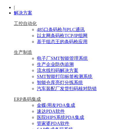
|
解决方案
工控自动化
485口条码枪与PLC通讯
以太网条码枪TCP/IP组网
基于组态王的条码枪应用
生产制造
电子厂SMT智能管理系统
生产企业防伪追溯
流水线扫码解决方案
SMT智能打印标签检测系统
智能仓库亮灯分拣系统
汽车装配厂发货扫码核对防错
ERP条码集成
金蝶/用友PDA集成
速达PDA软件
医院HIPS系统PDA集成
管家婆PDA软件