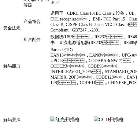
IP 54
等级
适用于 CDRH Class II/IEC Class 2 设备，UL,
CUL recognized， EMI- FCC Part 15 Class
产品符合
Class B, CISPR Class B, Japan VCCI Class
安全法规
Compliant, GB7247.1-2001
数据线(USB、RS232、RS485)
所含配件
书、直流电源适配器(RS232、RS485
Barcode(1D)
EAN13，EAN8，UPC-
UPC-E，CODABAR(NW-7)，
解码能力
CODE39，CODE93，
INTERLEAVED_2OF5，STANDARD_2
MATRIX_2OF5，CODE128，EAN12
128)，CODE11，CHINESE_PO
解码景深