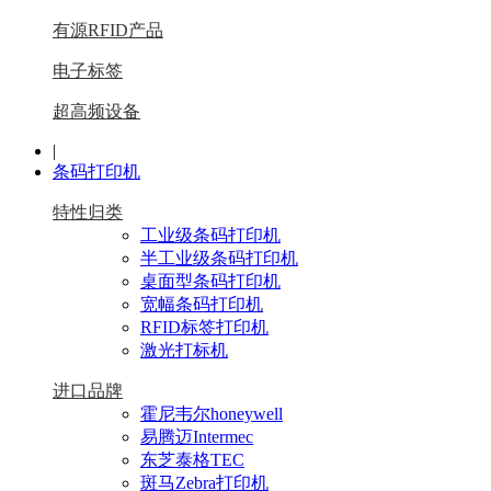
有源RFID产品
电子标签
超高频设备
|
条码打印机
特性归类
工业级条码打印机
半工业级条码打印机
桌面型条码打印机
宽幅条码打印机
RFID标签打印机
激光打标机
进口品牌
霍尼韦尔honeywell
易腾迈Intermec
东芝泰格TEC
斑马Zebra打印机