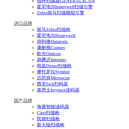
指环扫描器GENERALSCAN
霍尼韦尔honeywell扫描引擎
Zebra斑马扫描模组引擎
进口品牌
斑马Zebra扫描枪
霍尼韦尔Honeywell
得利捷Datalogic
康耐视Cognex
欧光Opticon
易腾迈Intermec
电装Denso扫描枪
摩托罗拉Symbol
迈思肯Microscan
西克Sick扫码器
基恩士keyence读码器
国产品牌
海康智能读码器
Cino扫描枪
民德扫描枪
新大陆扫描枪