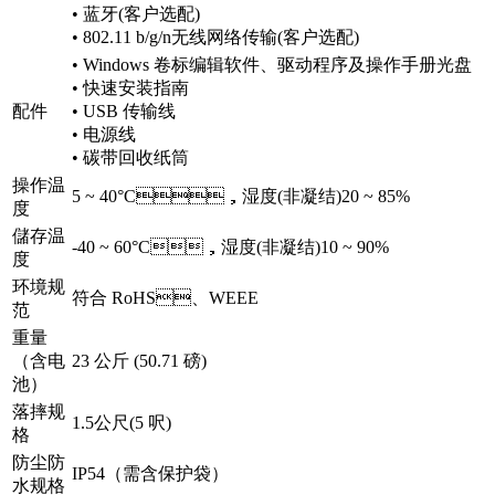
• 蓝牙(客户选配)
• 802.11 b/g/n无线网络传输(客户选配)
• Windows 卷标编辑软件、驱动程序及操作手册光盘
• 快速安装指南
配件
• USB 传输线
• 电源线
• 碳带回收纸筒
操作温
5 ~ 40°C，湿度(非凝结)20 ~ 85%
度
儲存温
-40 ~ 60°C，湿度(非凝结)10 ~ 90%
度
环境规
符合 RoHS、WEEE
范
重量
（含电
23 公斤 (50.71 磅)
池）
落摔规
1.5公尺(5 呎)
格
防尘防
IP54（需含保护袋）
水规格