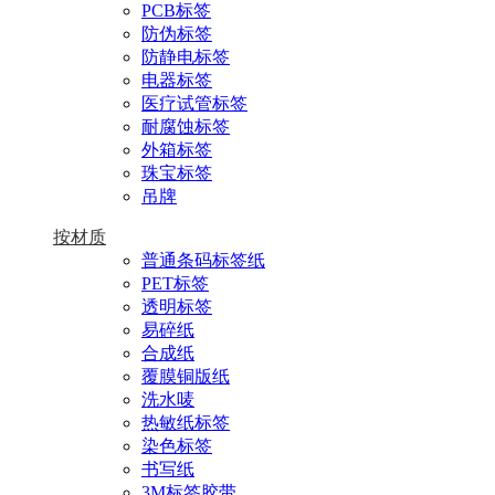
PCB标签
防伪标签
防静电标签
电器标签
医疗试管标签
耐腐蚀标签
外箱标签
珠宝标签
吊牌
按材质
普通条码标签纸
PET标签
透明标签
易碎纸
合成纸
覆膜铜版纸
洗水唛
热敏纸标签
染色标签
书写纸
3M标签胶带