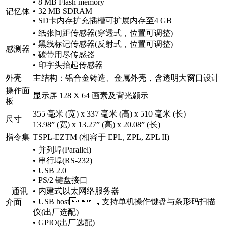
• 8 MB Flash memory
• 32 MB SDRAM
记忆体
• SD卡内存扩充插槽可扩展内存至4 GB
• 纸张间距传感器(穿透式，位置可调整)
• 黑线标记传感器(反射式，位置可调整)
感测器
• 碳带用尽传感器
• 印字头抬起传感器
外壳
主结构：铝合金铸造、金属外壳，含透明大窗口设计
操作面
显示屏 128 X 64 画素及背光颢示
板
355 毫米 (宽) x 337 毫米 (高) x 510 毫米 (长)
尺寸
13.98” (宽) x 13.27” (高) x 20.08” (长)
指令集
TSPL-EZTM (相容于 EPL, ZPL, ZPL II)
• 并列埠(Parallel)
• 串行埠(RS-232)
• USB 2.0
• PS/2 键盘接口
• 内建式以太网络服务器
通讯
• USB host，支持单机操作键盘与条形码扫描
介面
仪(出厂选配)
• GPIO(出厂选配)