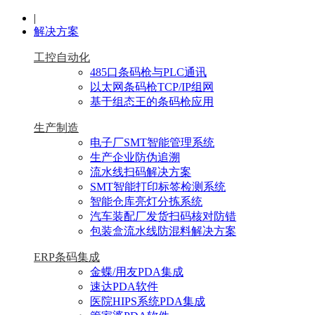
|
解决方案
工控自动化
485口条码枪与PLC通讯
以太网条码枪TCP/IP组网
基于组态王的条码枪应用
生产制造
电子厂SMT智能管理系统
生产企业防伪追溯
流水线扫码解决方案
SMT智能打印标签检测系统
智能仓库亮灯分拣系统
汽车装配厂发货扫码核对防错
包装盒流水线防混料解决方案
ERP条码集成
金蝶/用友PDA集成
速达PDA软件
医院HIPS系统PDA集成