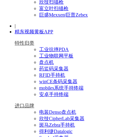
欣技扫描枪
富立叶扫描枪
巨盛Mexxen|巨普Zebex
|
精东视频黄板APP
特性归类
工业抗摔PDA
工业物联网平板
盘点机
药监码采集器
RFID手持机
winCE条码采集器
mobiles系统手持终端
安卓手持终端
进口品牌
电装Denso盘点机
欣技CipherLab采集器
斑马Zebra手持机
得利捷Datalogic