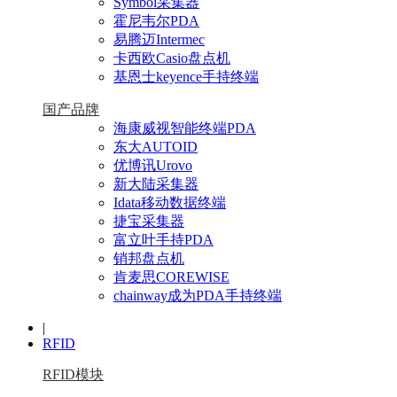
Symbol采集器
霍尼韦尔PDA
易腾迈Intermec
卡西欧Casio盘点机
基恩士keyence手持终端
国产品牌
海康威视智能终端PDA
东大AUTOID
优博讯Urovo
新大陆采集器
Idata移动数据终端
捷宝采集器
富立叶手持PDA
销邦盘点机
肯麦思COREWISE
chainway成为PDA手持终端
|
RFID
RFID模块