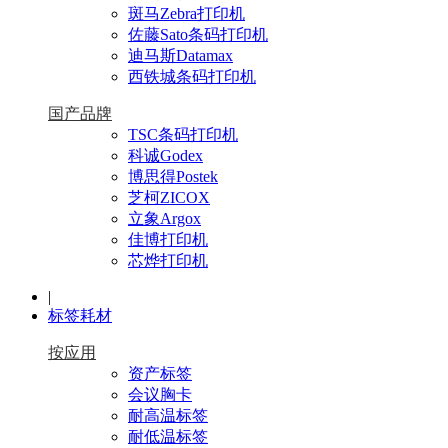
斑马Zebra打印机
佐藤Sato条码打印机
迪马斯Datamax
西铁城条码打印机
国产品牌
TSC条码打印机
科诚Godex
博思得Postek
芝柯ZICOX
立象Argox
佳博打印机
芯烨打印机
|
标签耗材
按应用
资产标签
会议胸卡
耐高温标签
耐低温标签