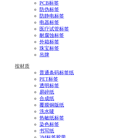
PCB标签
防伪标签
防静电标签
电器标签
医疗试管标签
耐腐蚀标签
外箱标签
珠宝标签
吊牌
按材质
普通条码标签纸
PET标签
透明标签
易碎纸
合成纸
覆膜铜版纸
洗水唛
热敏纸标签
染色标签
书写纸
3M标签胶带