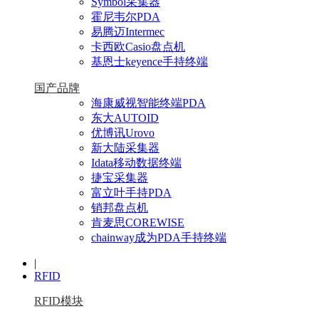
Symbol采集器
霍尼韦尔PDA
易腾迈Intermec
卡西欧Casio盘点机
基恩士keyence手持终端
国产品牌
海康威视智能终端PDA
东大AUTOID
优博讯Urovo
新大陆采集器
Idata移动数据终端
捷宝采集器
富立叶手持PDA
销邦盘点机
肯麦思COREWISE
chainway成为PDA手持终端
|
RFID
RFID模块