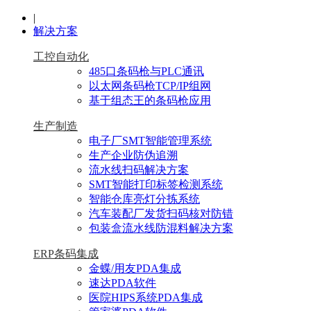
|
解决方案
工控自动化
485口条码枪与PLC通讯
以太网条码枪TCP/IP组网
基于组态王的条码枪应用
生产制造
电子厂SMT智能管理系统
生产企业防伪追溯
流水线扫码解决方案
SMT智能打印标签检测系统
智能仓库亮灯分拣系统
汽车装配厂发货扫码核对防错
包装盒流水线防混料解决方案
ERP条码集成
金蝶/用友PDA集成
速达PDA软件
医院HIPS系统PDA集成