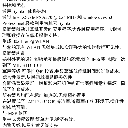
特性和优点
通用 Symbol 体系结构
通过 Intel XScale PXA270 @ 624 MHz 和 windows ces 5.0
Professional 轻松利用为其它 Symbol
坚固型移动计算机开发的应用程序,为多种应用程序、实时处
理和数据存储需求提供支持。
集成 802.11a/b/g WLAN
与您的现有 WLAN 无缝集成以实现强大的实时数据可见性。
坚固型构造
铝材外壳的设计能够承受最极端的环境,符合 IP66 密封标准,达
到了 MIL-STD-810F
军用等级,可保护您的投资,并显著降低停机时间和维修成本。
综合性覆盖,从最初就满足服务条件
合同涵盖显示屏、触屏和内部组件的正常磨损和意外损坏；降
低了维修成本。
所有型号均配有标准加热器,无需额外费用
在温度低至 -22° F/-30° C 的冷冻室/冷藏室/户外环境下,操作性
能依然可靠。
与 MSP 兼容
集中式远程管理,简单方便,经济有效。
内置天线,以及外置天线支持