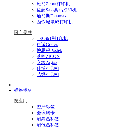
斑马Zebra打印机
佐藤Sato条码打印机
迪马斯Datamax
西铁城条码打印机
国产品牌
TSC条码打印机
科诚Godex
博思得Postek
芝柯ZICOX
立象Argox
佳博打印机
芯烨打印机
|
标签耗材
按应用
资产标签
会议胸卡
耐高温标签
耐低温标签