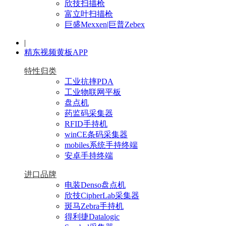
欣技扫描枪
富立叶扫描枪
巨盛Mexxen|巨普Zebex
|
精东视频黄板APP
特性归类
工业抗摔PDA
工业物联网平板
盘点机
药监码采集器
RFID手持机
winCE条码采集器
mobiles系统手持终端
安卓手持终端
进口品牌
电装Denso盘点机
欣技CipherLab采集器
斑马Zebra手持机
得利捷Datalogic