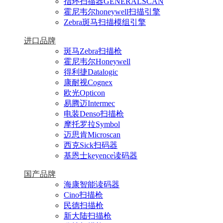
指环扫描器GENERALSCAN
霍尼韦尔honeywell扫描引擎
Zebra斑马扫描模组引擎
进口品牌
斑马Zebra扫描枪
霍尼韦尔Honeywell
得利捷Datalogic
康耐视Cognex
欧光Opticon
易腾迈Intermec
电装Denso扫描枪
摩托罗拉Symbol
迈思肯Microscan
西克Sick扫码器
基恩士keyence读码器
国产品牌
海康智能读码器
Cino扫描枪
民德扫描枪
新大陆扫描枪