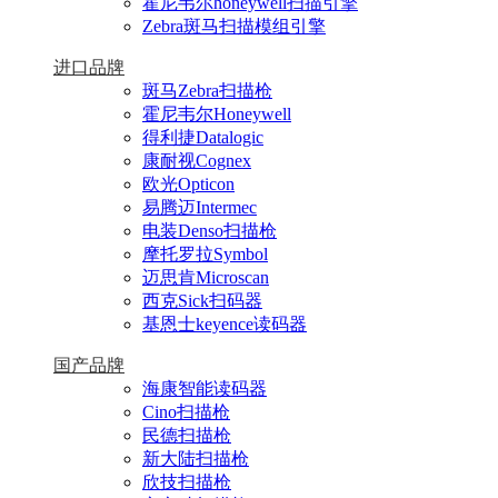
霍尼韦尔honeywell扫描引擎
Zebra斑马扫描模组引擎
进口品牌
斑马Zebra扫描枪
霍尼韦尔Honeywell
得利捷Datalogic
康耐视Cognex
欧光Opticon
易腾迈Intermec
电装Denso扫描枪
摩托罗拉Symbol
迈思肯Microscan
西克Sick扫码器
基恩士keyence读码器
国产品牌
海康智能读码器
Cino扫描枪
民德扫描枪
新大陆扫描枪
欣技扫描枪