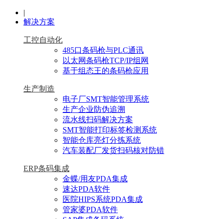
|
解决方案
工控自动化
485口条码枪与PLC通讯
以太网条码枪TCP/IP组网
基于组态王的条码枪应用
生产制造
电子厂SMT智能管理系统
生产企业防伪追溯
流水线扫码解决方案
SMT智能打印标签检测系统
智能仓库亮灯分拣系统
汽车装配厂发货扫码核对防错
ERP条码集成
金蝶/用友PDA集成
速达PDA软件
医院HIPS系统PDA集成
管家婆PDA软件