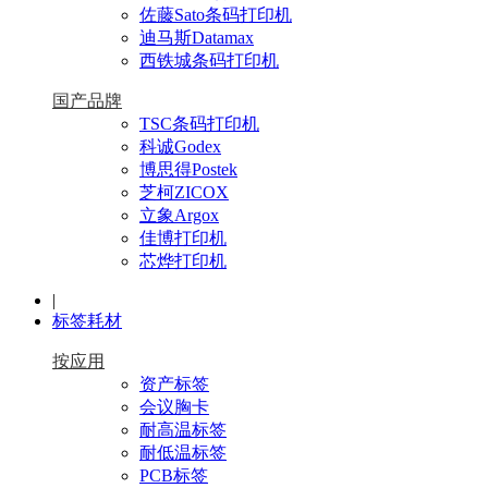
佐藤Sato条码打印机
迪马斯Datamax
西铁城条码打印机
国产品牌
TSC条码打印机
科诚Godex
博思得Postek
芝柯ZICOX
立象Argox
佳博打印机
芯烨打印机
|
标签耗材
按应用
资产标签
会议胸卡
耐高温标签
耐低温标签
PCB标签