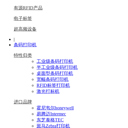
有源RFID产品
电子标签
超高频设备
|
条码打印机
特性归类
工业级条码打印机
半工业级条码打印机
桌面型条码打印机
宽幅条码打印机
RFID标签打印机
激光打标机
进口品牌
霍尼韦尔honeywell
易腾迈Intermec
东芝泰格TEC
斑马Zebra打印机