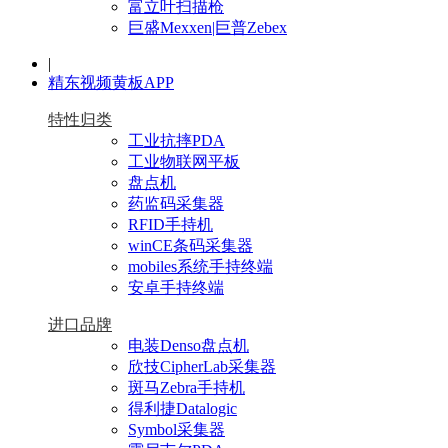
富立叶扫描枪
巨盛Mexxen|巨普Zebex
|
精东视频黄板APP
特性归类
工业抗摔PDA
工业物联网平板
盘点机
药监码采集器
RFID手持机
winCE条码采集器
mobiles系统手持终端
安卓手持终端
进口品牌
电装Denso盘点机
欣技CipherLab采集器
斑马Zebra手持机
得利捷Datalogic
Symbol采集器