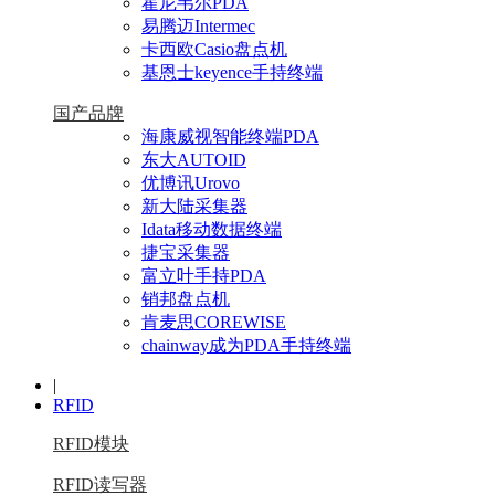
霍尼韦尔PDA
易腾迈Intermec
卡西欧Casio盘点机
基恩士keyence手持终端
国产品牌
海康威视智能终端PDA
东大AUTOID
优博讯Urovo
新大陆采集器
Idata移动数据终端
捷宝采集器
富立叶手持PDA
销邦盘点机
肯麦思COREWISE
chainway成为PDA手持终端
|
RFID
RFID模块
RFID读写器