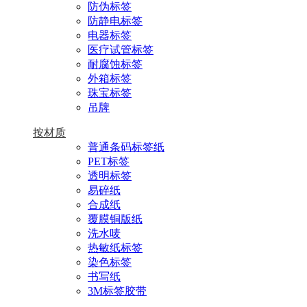
防伪标签
防静电标签
电器标签
医疗试管标签
耐腐蚀标签
外箱标签
珠宝标签
吊牌
按材质
普通条码标签纸
PET标签
透明标签
易碎纸
合成纸
覆膜铜版纸
洗水唛
热敏纸标签
染色标签
书写纸
3M标签胶带