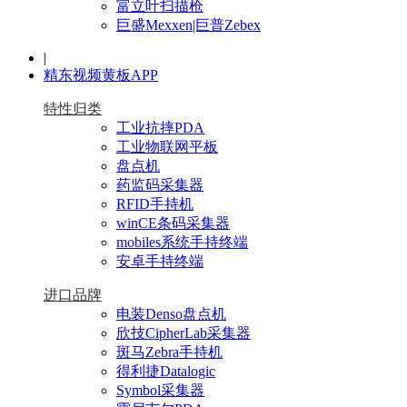
富立叶扫描枪
巨盛Mexxen|巨普Zebex
|
精东视频黄板APP
特性归类
工业抗摔PDA
工业物联网平板
盘点机
药监码采集器
RFID手持机
winCE条码采集器
mobiles系统手持终端
安卓手持终端
进口品牌
电装Denso盘点机
欣技CipherLab采集器
斑马Zebra手持机
得利捷Datalogic
Symbol采集器