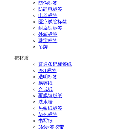
防伪标签
防静电标签
电器标签
医疗试管标签
耐腐蚀标签
外箱标签
珠宝标签
吊牌
按材质
普通条码标签纸
PET标签
透明标签
易碎纸
合成纸
覆膜铜版纸
洗水唛
热敏纸标签
染色标签
书写纸
3M标签胶带