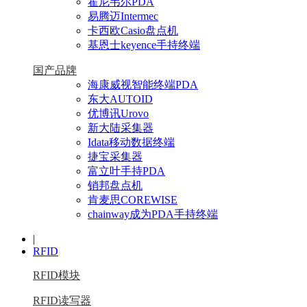
霍尼韦尔PDA
易腾迈Intermec
卡西欧Casio盘点机
基恩士keyence手持终端
国产品牌
海康威视智能终端PDA
东大AUTOID
优博讯Urovo
新大陆采集器
Idata移动数据终端
捷宝采集器
富立叶手持PDA
销邦盘点机
肯麦思COREWISE
chainway成为PDA手持终端
|
RFID
RFID模块
RFID读写器