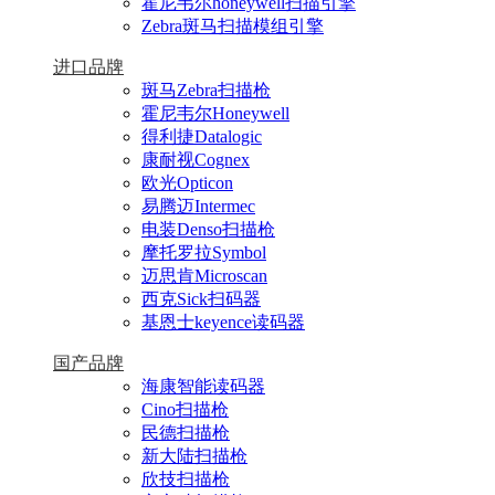
霍尼韦尔honeywell扫描引擎
Zebra斑马扫描模组引擎
进口品牌
斑马Zebra扫描枪
霍尼韦尔Honeywell
得利捷Datalogic
康耐视Cognex
欧光Opticon
易腾迈Intermec
电装Denso扫描枪
摩托罗拉Symbol
迈思肯Microscan
西克Sick扫码器
基恩士keyence读码器
国产品牌
海康智能读码器
Cino扫描枪
民德扫描枪
新大陆扫描枪
欣技扫描枪