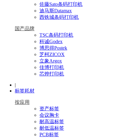
佐藤Sato条码打印机
迪马斯Datamax
西铁城条码打印机
国产品牌
TSC条码打印机
科诚Godex
博思得Postek
芝柯ZICOX
立象Argox
佳博打印机
芯烨打印机
|
标签耗材
按应用
资产标签
会议胸卡
耐高温标签
耐低温标签
PCB标签