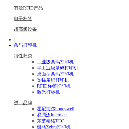
有源RFID产品
电子标签
超高频设备
|
条码打印机
特性归类
工业级条码打印机
半工业级条码打印机
桌面型条码打印机
宽幅条码打印机
RFID标签打印机
激光打标机
进口品牌
霍尼韦尔honeywell
易腾迈Intermec
东芝泰格TEC
斑马Zebra打印机