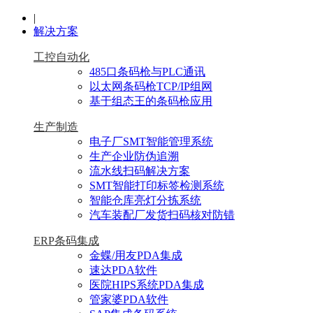
|
解决方案
工控自动化
485口条码枪与PLC通讯
以太网条码枪TCP/IP组网
基于组态王的条码枪应用
生产制造
电子厂SMT智能管理系统
生产企业防伪追溯
流水线扫码解决方案
SMT智能打印标签检测系统
智能仓库亮灯分拣系统
汽车装配厂发货扫码核对防错
ERP条码集成
金蝶/用友PDA集成
速达PDA软件
医院HIPS系统PDA集成
管家婆PDA软件