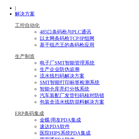
|
解决方案
工控自动化
485口条码枪与PLC通讯
以太网条码枪TCP/IP组网
基于组态王的条码枪应用
生产制造
电子厂SMT智能管理系统
生产企业防伪追溯
流水线扫码解决方案
SMT智能打印标签检测系统
智能仓库亮灯分拣系统
汽车装配厂发货扫码核对防错
包装盒流水线防混料解决方案
ERP条码集成
金蝶/用友PDA集成
速达PDA软件
医院HIPS系统PDA集成