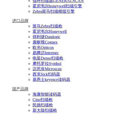
指环扫描器GENERALSCAN
霍尼韦尔honeywell扫描引擎
Zebra斑马扫描模组引擎
进口品牌
斑马Zebra扫描枪
霍尼韦尔Honeywell
得利捷Datalogic
康耐视Cognex
欧光Opticon
易腾迈Intermec
电装Denso扫描枪
摩托罗拉Symbol
迈思肯Microscan
西克Sick扫码器
基恩士keyence读码器
国产品牌
海康智能读码器
Cino扫描枪
民德扫描枪
新大陆扫描枪