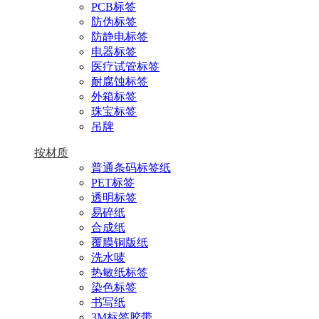
PCB标签
防伪标签
防静电标签
电器标签
医疗试管标签
耐腐蚀标签
外箱标签
珠宝标签
吊牌
按材质
普通条码标签纸
PET标签
透明标签
易碎纸
合成纸
覆膜铜版纸
洗水唛
热敏纸标签
染色标签
书写纸
3M标签胶带