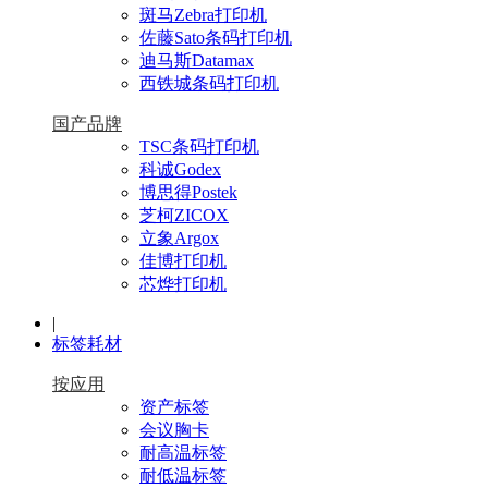
斑马Zebra打印机
佐藤Sato条码打印机
迪马斯Datamax
西铁城条码打印机
国产品牌
TSC条码打印机
科诚Godex
博思得Postek
芝柯ZICOX
立象Argox
佳博打印机
芯烨打印机
|
标签耗材
按应用
资产标签
会议胸卡
耐高温标签
耐低温标签