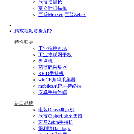
欣技扫描枪
富立叶扫描枪
巨盛Mexxen|巨普Zebex
|
精东视频黄板APP
特性归类
工业抗摔PDA
工业物联网平板
盘点机
药监码采集器
RFID手持机
winCE条码采集器
mobiles系统手持终端
安卓手持终端
进口品牌
电装Denso盘点机
欣技CipherLab采集器
斑马Zebra手持机
得利捷Datalogic