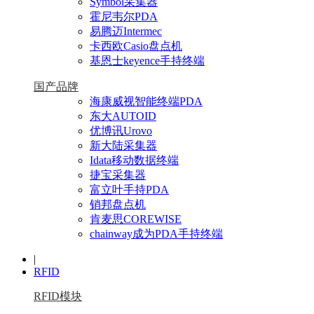
Symbol采集器
霍尼韦尔PDA
易腾迈Intermec
卡西欧Casio盘点机
基恩士keyence手持终端
国产品牌
海康威视智能终端PDA
东大AUTOID
优博讯Urovo
新大陆采集器
Idata移动数据终端
捷宝采集器
富立叶手持PDA
销邦盘点机
肯麦思COREWISE
chainway成为PDA手持终端
|
RFID
RFID模块