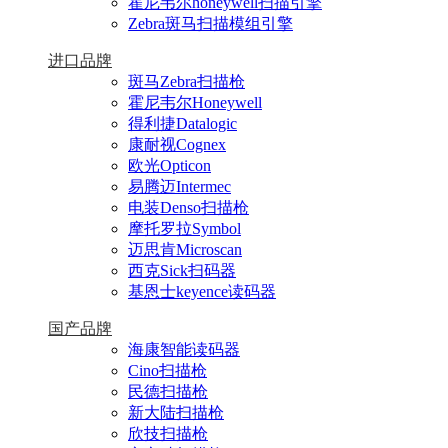
霍尼韦尔honeywell扫描引擎
Zebra斑马扫描模组引擎
进口品牌
斑马Zebra扫描枪
霍尼韦尔Honeywell
得利捷Datalogic
康耐视Cognex
欧光Opticon
易腾迈Intermec
电装Denso扫描枪
摩托罗拉Symbol
迈思肯Microscan
西克Sick扫码器
基恩士keyence读码器
国产品牌
海康智能读码器
Cino扫描枪
民德扫描枪
新大陆扫描枪
欣技扫描枪