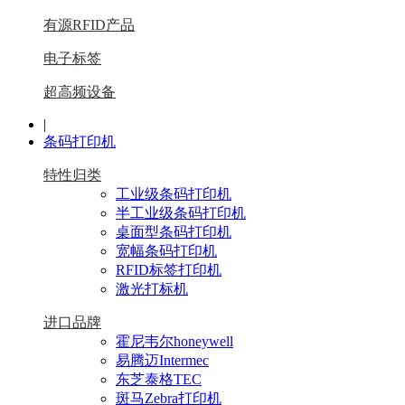
有源RFID产品
电子标签
超高频设备
|
条码打印机
特性归类
工业级条码打印机
半工业级条码打印机
桌面型条码打印机
宽幅条码打印机
RFID标签打印机
激光打标机
进口品牌
霍尼韦尔honeywell
易腾迈Intermec
东芝泰格TEC
斑马Zebra打印机