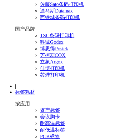
佐藤Sato条码打印机
迪马斯Datamax
西铁城条码打印机
国产品牌
TSC条码打印机
科诚Godex
博思得Postek
芝柯ZICOX
立象Argox
佳博打印机
芯烨打印机
|
标签耗材
按应用
资产标签
会议胸卡
耐高温标签
耐低温标签
PCB标签