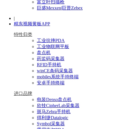
富立叶扫描枪
巨盛Mexxen|巨普Zebex
|
精东视频黄板APP
特性归类
工业抗摔PDA
工业物联网平板
盘点机
药监码采集器
RFID手持机
winCE条码采集器
mobiles系统手持终端
安卓手持终端
进口品牌
电装Denso盘点机
欣技CipherLab采集器
斑马Zebra手持机
得利捷Datalogic
Symbol采集器