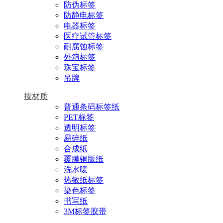
防伪标签
防静电标签
电器标签
医疗试管标签
耐腐蚀标签
外箱标签
珠宝标签
吊牌
按材质
普通条码标签纸
PET标签
透明标签
易碎纸
合成纸
覆膜铜版纸
洗水唛
热敏纸标签
染色标签
书写纸
3M标签胶带