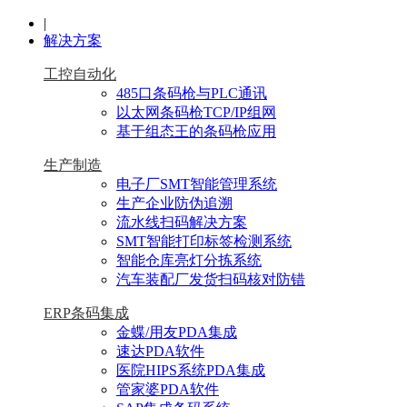
|
解决方案
工控自动化
485口条码枪与PLC通讯
以太网条码枪TCP/IP组网
基于组态王的条码枪应用
生产制造
电子厂SMT智能管理系统
生产企业防伪追溯
流水线扫码解决方案
SMT智能打印标签检测系统
智能仓库亮灯分拣系统
汽车装配厂发货扫码核对防错
ERP条码集成
金蝶/用友PDA集成
速达PDA软件
医院HIPS系统PDA集成
管家婆PDA软件