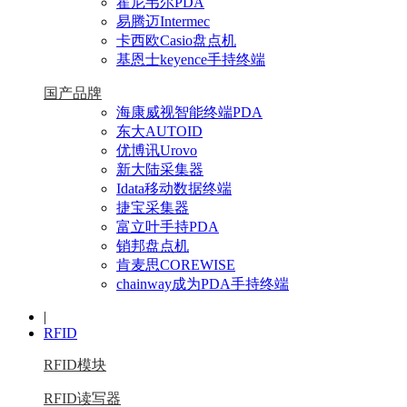
霍尼韦尔PDA
易腾迈Intermec
卡西欧Casio盘点机
基恩士keyence手持终端
国产品牌
海康威视智能终端PDA
东大AUTOID
优博讯Urovo
新大陆采集器
Idata移动数据终端
捷宝采集器
富立叶手持PDA
销邦盘点机
肯麦思COREWISE
chainway成为PDA手持终端
|
RFID
RFID模块
RFID读写器