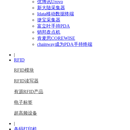
优博讯Urovo
新大陆采集器
Idata移动数据终端
捷宝采集器
富立叶手持PDA
销邦盘点机
肯麦思COREWISE
chainway成为PDA手持终端
|
RFID
RFID模块
RFID读写器
有源RFID产品
电子标签
超高频设备
|
条码打印机