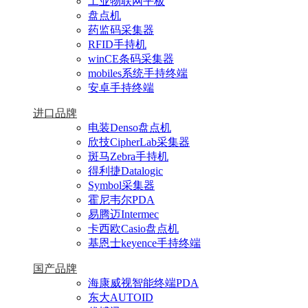
工业物联网平板
盘点机
药监码采集器
RFID手持机
winCE条码采集器
mobiles系统手持终端
安卓手持终端
进口品牌
电装Denso盘点机
欣技CipherLab采集器
斑马Zebra手持机
得利捷Datalogic
Symbol采集器
霍尼韦尔PDA
易腾迈Intermec
卡西欧Casio盘点机
基恩士keyence手持终端
国产品牌
海康威视智能终端PDA
东大AUTOID