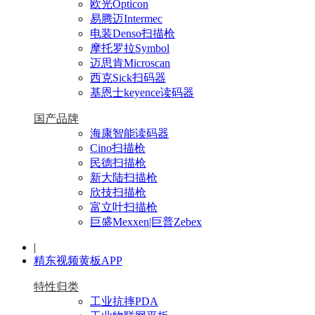
欧光Opticon
易腾迈Intermec
电装Denso扫描枪
摩托罗拉Symbol
迈思肯Microscan
西克Sick扫码器
基恩士keyence读码器
国产品牌
海康智能读码器
Cino扫描枪
民德扫描枪
新大陆扫描枪
欣技扫描枪
富立叶扫描枪
巨盛Mexxen|巨普Zebex
|
精东视频黄板APP
特性归类
工业抗摔PDA