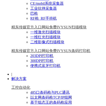
CE/mobil系统采集器
工业抗摔采集器
巴枪
RF枪_RF手持机
精东传媒官方入口网站免费IVYSUN扫描模块
一维激光扫描模块
一维红光扫描模块
二维影像式扫描模块
精东传媒官方入口网站免费IVYSUN条码打印机
203DPI打印机
300DPI打印机
便携式蓝牙打印机
|
解决方案
工控自动化
485口条码枪与PLC通讯
以太网条码枪TCP/IP组网
基于组态王的条码枪应用