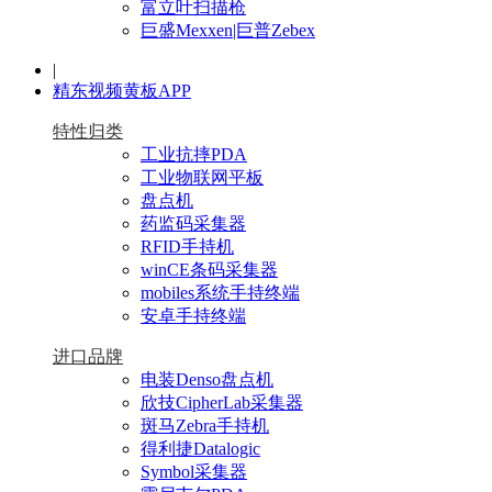
富立叶扫描枪
巨盛Mexxen|巨普Zebex
|
精东视频黄板APP
特性归类
工业抗摔PDA
工业物联网平板
盘点机
药监码采集器
RFID手持机
winCE条码采集器
mobiles系统手持终端
安卓手持终端
进口品牌
电装Denso盘点机
欣技CipherLab采集器
斑马Zebra手持机
得利捷Datalogic
Symbol采集器