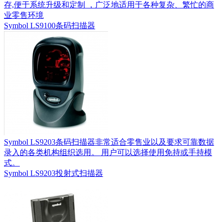
存,便于系统升级和定制 ，广泛地适用于各种复杂、繁忙的商
业零售环境
Symbol LS9100条码扫描器
Symbol LS9203条码扫描器非常适合零售业以及要求可靠数据
录入的各类机构组织选用。 用户可以选择使用免持或手持模
式。
Symbol LS9203投射式扫描器