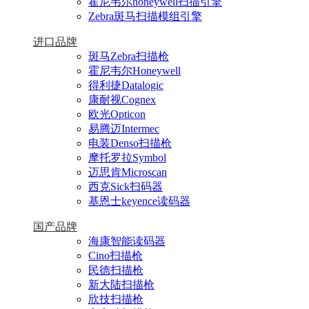
霍尼韦尔honeywell扫描引擎
Zebra斑马扫描模组引擎
进口品牌
斑马Zebra扫描枪
霍尼韦尔Honeywell
得利捷Datalogic
康耐视Cognex
欧光Opticon
易腾迈Intermec
电装Denso扫描枪
摩托罗拉Symbol
迈思肯Microscan
西克Sick扫码器
基恩士keyence读码器
国产品牌
海康智能读码器
Cino扫描枪
民德扫描枪
新大陆扫描枪
欣技扫描枪