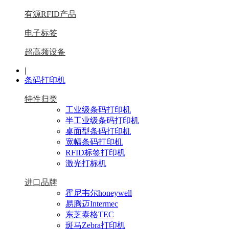
有源RFID产品
电子标签
超高频设备
|
条码打印机
特性归类
工业级条码打印机
半工业级条码打印机
桌面型条码打印机
宽幅条码打印机
RFID标签打印机
激光打标机
进口品牌
霍尼韦尔honeywell
易腾迈Intermec
东芝泰格TEC
斑马Zebra打印机