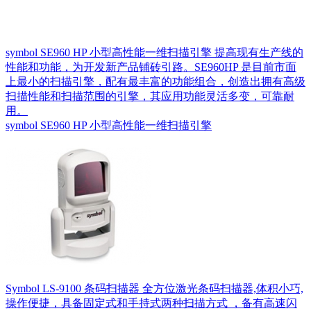
symbol SE960 HP 小型高性能一维扫描引擎 提高现有生产线的
性能和功能，为开发新产品铺砖引路。SE960HP 是目前市面
上最小的扫描引擎，配有最丰富的功能组合，创造出拥有高级
扫描性能和扫描范围的引擎，其应用功能灵活多变，可靠耐
用。
symbol SE960 HP 小型高性能一维扫描引擎
Symbol LS-9100 条码扫描器 全方位激光条码扫描器,体积小巧,
操作便捷，具备固定式和手持式两种扫描方式 ，备有高速闪