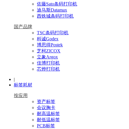
佐藤Sato条码打印机
迪马斯Datamax
西铁城条码打印机
国产品牌
TSC条码打印机
科诚Godex
博思得Postek
芝柯ZICOX
立象Argox
佳博打印机
芯烨打印机
|
标签耗材
按应用
资产标签
会议胸卡
耐高温标签
耐低温标签
PCB标签