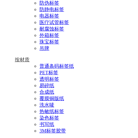
防伪标签
防静电标签
电器标签
医疗试管标签
耐腐蚀标签
外箱标签
珠宝标签
吊牌
按材质
普通条码标签纸
PET标签
透明标签
易碎纸
合成纸
覆膜铜版纸
洗水唛
热敏纸标签
染色标签
书写纸
3M标签胶带