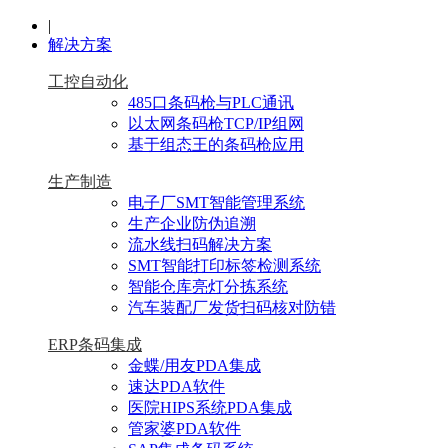
|
解决方案
工控自动化
485口条码枪与PLC通讯
以太网条码枪TCP/IP组网
基于组态王的条码枪应用
生产制造
电子厂SMT智能管理系统
生产企业防伪追溯
流水线扫码解决方案
SMT智能打印标签检测系统
智能仓库亮灯分拣系统
汽车装配厂发货扫码核对防错
ERP条码集成
金蝶/用友PDA集成
速达PDA软件
医院HIPS系统PDA集成
管家婆PDA软件