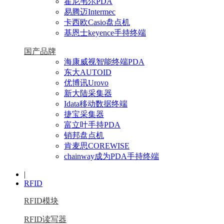
霍尼韦尔PDA
易腾迈Intermec
卡西欧Casio盘点机
基恩士keyence手持终端
国产品牌
海康威视智能终端PDA
东大AUTOID
优博讯Urovo
新大陆采集器
Idata移动数据终端
捷宝采集器
富立叶手持PDA
销邦盘点机
肯麦思COREWISE
chainway成为PDA手持终端
|
RFID
RFID模块
RFID读写器