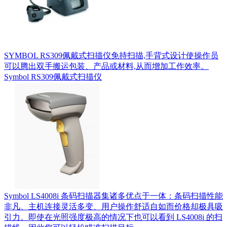
SYMBOL RS309佩戴式扫描仪免持扫描,手背式设计使操作员
可以腾出双手搬运包装、产品或材料,从而增加工作效率。
Symbol RS309佩戴式扫描仪
Symbol LS4008i 条码扫描器集诸多优点于一体：条码扫描性能
非凡、主机连接灵活多变、用户操作舒适自如而价格却极具吸
引力。即使在光照强度极高的情况下也可以看到 LS4008i 的扫