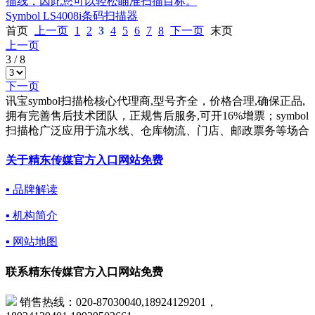
描线，因此您可以轻松瞄准扫描目标。
Symbol LS4008i条码扫描器
首页
上一页
1
2
3
4
5
6
7
8
下一页
末页
上一页
3
/
8
下一页
讯宝symbol扫描枪核心代理商,型号齐全，价格合理,确保正品,
拥有完善售后技术团队，正规售后服务,可开16%增票；symbol
扫描枪广泛应用于流水线、仓库物流、门店、邮政票务等场合
关于精东传媒官方入口网站免费
▪ 品牌解读
▪ 机构简介
▪ 网站地图
联系精东传媒官方入口网站免费
销售热线：020-87030040,18924129201，