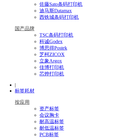
佐藤Sato条码打印机
迪马斯Datamax
西铁城条码打印机
国产品牌
TSC条码打印机
科诚Godex
博思得Postek
芝柯ZICOX
立象Argox
佳博打印机
芯烨打印机
|
标签耗材
按应用
资产标签
会议胸卡
耐高温标签
耐低温标签
PCB标签