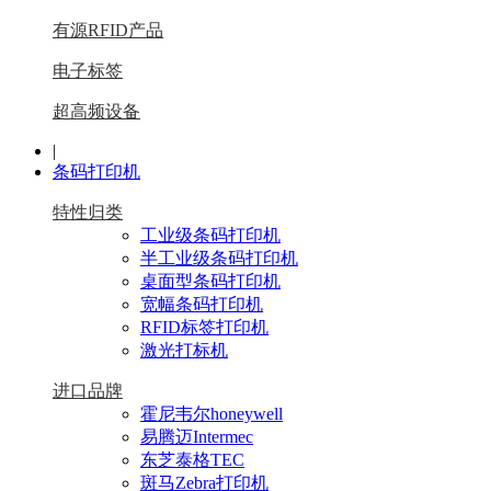
有源RFID产品
电子标签
超高频设备
|
条码打印机
特性归类
工业级条码打印机
半工业级条码打印机
桌面型条码打印机
宽幅条码打印机
RFID标签打印机
激光打标机
进口品牌
霍尼韦尔honeywell
易腾迈Intermec
东芝泰格TEC
斑马Zebra打印机