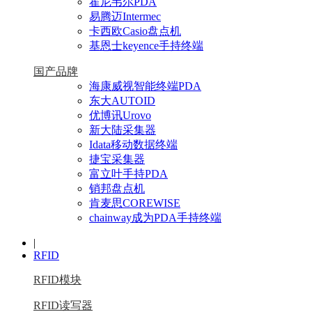
霍尼韦尔PDA
易腾迈Intermec
卡西欧Casio盘点机
基恩士keyence手持终端
国产品牌
海康威视智能终端PDA
东大AUTOID
优博讯Urovo
新大陆采集器
Idata移动数据终端
捷宝采集器
富立叶手持PDA
销邦盘点机
肯麦思COREWISE
chainway成为PDA手持终端
|
RFID
RFID模块
RFID读写器