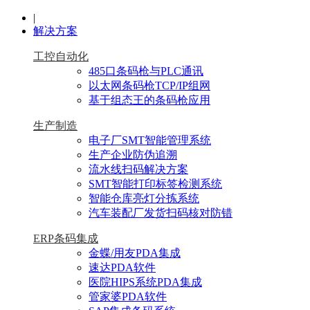
|
解决方案
工控自动化
485口条码枪与PLC通讯
以太网条码枪TCP/IP组网
基于组态王的条码枪应用
生产制造
电子厂SMT智能管理系统
生产企业防伪追溯
流水线扫码解决方案
SMT智能打印标签检测系统
智能仓库亮灯分拣系统
汽车装配厂发货扫码核对防错
ERP条码集成
金蝶/用友PDA集成
速达PDA软件
医院HIPS系统PDA集成
管家婆PDA软件