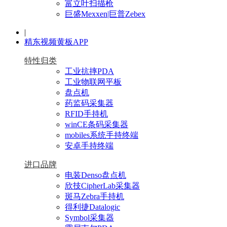
富立叶扫描枪
巨盛Mexxen|巨普Zebex
|
精东视频黄板APP
特性归类
工业抗摔PDA
工业物联网平板
盘点机
药监码采集器
RFID手持机
winCE条码采集器
mobiles系统手持终端
安卓手持终端
进口品牌
电装Denso盘点机
欣技CipherLab采集器
斑马Zebra手持机
得利捷Datalogic
Symbol采集器