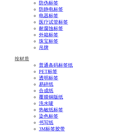
防伪标签
防静电标签
电器标签
医疗试管标签
耐腐蚀标签
外箱标签
珠宝标签
吊牌
按材质
普通条码标签纸
PET标签
透明标签
易碎纸
合成纸
覆膜铜版纸
洗水唛
热敏纸标签
染色标签
书写纸
3M标签胶带