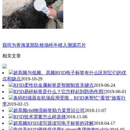
我司为青海某部队牧场牦牛植入溯源芯片
相关文章
超高频与低频、高频RFID电子标签有什么区别它们的优
点和缺点
2019-10-29
RFID柔性抗金属标签是智能制造关键点
2019-06-24
RFID易碎标签是什么？它怎样起到防伪作用?
2019-06-01
条码扫描器在机场应用受限，RFID来帮忙"看管"旅客行
李
2019-02-15
超高频rfid物流标签助力某货运公司
2018-11-07
RFID技术需要怎么样选择
2018-11-06
超高频RFID读写器读写电子标签的详解
2018-04-17
电信及RFID硬件提供商Kathrein集团收购NoFilis
2016-05-