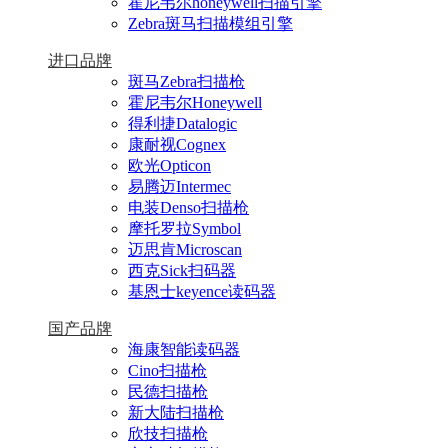
霍尼韦尔honeywell扫描引擎
Zebra斑马扫描模组引擎
进口品牌
斑马Zebra扫描枪
霍尼韦尔Honeywell
得利捷Datalogic
康耐视Cognex
欧光Opticon
易腾迈Intermec
电装Denso扫描枪
摩托罗拉Symbol
迈思肯Microscan
西克Sick扫码器
基恩士keyence读码器
国产品牌
海康智能读码器
Cino扫描枪
民德扫描枪
新大陆扫描枪
欣技扫描枪