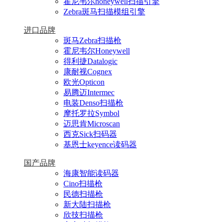
霍尼韦尔honeywell扫描引擎
Zebra斑马扫描模组引擎
进口品牌
斑马Zebra扫描枪
霍尼韦尔Honeywell
得利捷Datalogic
康耐视Cognex
欧光Opticon
易腾迈Intermec
电装Denso扫描枪
摩托罗拉Symbol
迈思肯Microscan
西克Sick扫码器
基恩士keyence读码器
国产品牌
海康智能读码器
Cino扫描枪
民德扫描枪
新大陆扫描枪
欣技扫描枪