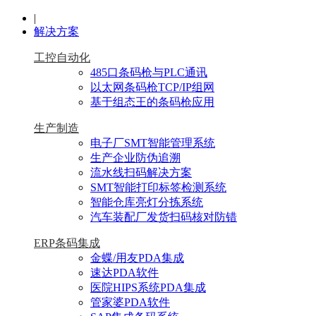
|
解决方案
工控自动化
485口条码枪与PLC通讯
以太网条码枪TCP/IP组网
基于组态王的条码枪应用
生产制造
电子厂SMT智能管理系统
生产企业防伪追溯
流水线扫码解决方案
SMT智能打印标签检测系统
智能仓库亮灯分拣系统
汽车装配厂发货扫码核对防错
ERP条码集成
金蝶/用友PDA集成
速达PDA软件
医院HIPS系统PDA集成
管家婆PDA软件