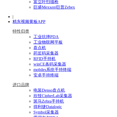
富立叶扫描枪
巨盛Mexxen|巨普Zebex
|
精东视频黄板APP
特性归类
工业抗摔PDA
工业物联网平板
盘点机
药监码采集器
RFID手持机
winCE条码采集器
mobiles系统手持终端
安卓手持终端
进口品牌
电装Denso盘点机
欣技CipherLab采集器
斑马Zebra手持机
得利捷Datalogic
Symbol采集器