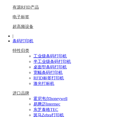
有源RFID产品
电子标签
超高频设备
|
条码打印机
特性归类
工业级条码打印机
半工业级条码打印机
桌面型条码打印机
宽幅条码打印机
RFID标签打印机
激光打标机
进口品牌
霍尼韦尔honeywell
易腾迈Intermec
东芝泰格TEC
斑马Zebra打印机