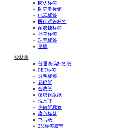
防伪标签
防静电标签
电器标签
医疗试管标签
耐腐蚀标签
外箱标签
珠宝标签
吊牌
按材质
普通条码标签纸
PET标签
透明标签
易碎纸
合成纸
覆膜铜版纸
洗水唛
热敏纸标签
染色标签
书写纸
3M标签胶带