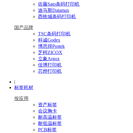
佐藤Sato条码打印机
迪马斯Datamax
西铁城条码打印机
国产品牌
TSC条码打印机
科诚Godex
博思得Postek
芝柯ZICOX
立象Argox
佳博打印机
芯烨打印机
|
标签耗材
按应用
资产标签
会议胸卡
耐高温标签
耐低温标签
PCB标签