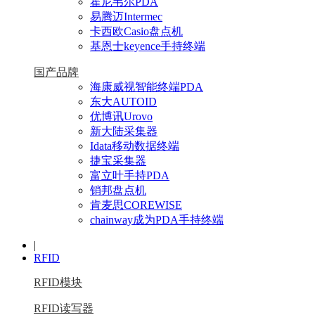
霍尼韦尔PDA
易腾迈Intermec
卡西欧Casio盘点机
基恩士keyence手持终端
国产品牌
海康威视智能终端PDA
东大AUTOID
优博讯Urovo
新大陆采集器
Idata移动数据终端
捷宝采集器
富立叶手持PDA
销邦盘点机
肯麦思COREWISE
chainway成为PDA手持终端
|
RFID
RFID模块
RFID读写器