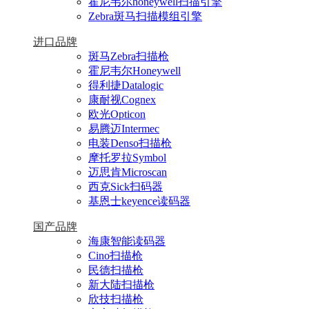
霍尼韦尔honeywell扫描引擎
Zebra斑马扫描模组引擎
进口品牌
斑马Zebra扫描枪
霍尼韦尔Honeywell
得利捷Datalogic
康耐视Cognex
欧光Opticon
易腾迈Intermec
电装Denso扫描枪
摩托罗拉Symbol
迈思肯Microscan
西克Sick扫码器
基恩士keyence读码器
国产品牌
海康智能读码器
Cino扫描枪
民德扫描枪
新大陆扫描枪
欣技扫描枪