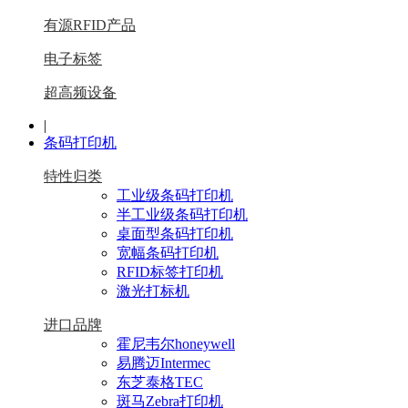
有源RFID产品
电子标签
超高频设备
|
条码打印机
特性归类
工业级条码打印机
半工业级条码打印机
桌面型条码打印机
宽幅条码打印机
RFID标签打印机
激光打标机
进口品牌
霍尼韦尔honeywell
易腾迈Intermec
东芝泰格TEC
斑马Zebra打印机