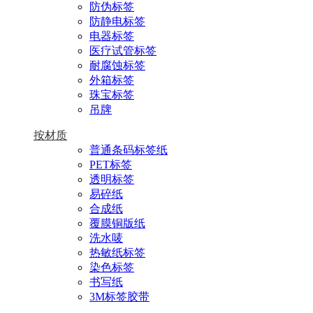
防伪标签
防静电标签
电器标签
医疗试管标签
耐腐蚀标签
外箱标签
珠宝标签
吊牌
按材质
普通条码标签纸
PET标签
透明标签
易碎纸
合成纸
覆膜铜版纸
洗水唛
热敏纸标签
染色标签
书写纸
3M标签胶带