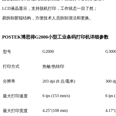
LCD液晶显示，支持脱机打印，工作状态一目了然；
易拆卸胶辊结构，方便技术人员拆卸清洁和更换。
POSTEK博思得G2000小型工业条码打印机详细参数
G2000
G300
型号
打印方式
热敏/热转印
分辨率
203 dpi (8 点/毫米)
300 d
6 ips (153 mm/s)
6 ips 
最大打印速度
4.25″(108 mm)
4.17″
最大打印宽度