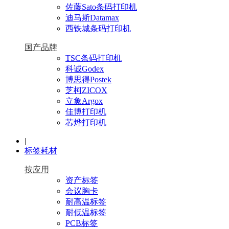
佐藤Sato条码打印机
迪马斯Datamax
西铁城条码打印机
国产品牌
TSC条码打印机
科诚Godex
博思得Postek
芝柯ZICOX
立象Argox
佳博打印机
芯烨打印机
|
标签耗材
按应用
资产标签
会议胸卡
耐高温标签
耐低温标签
PCB标签