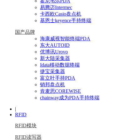
霍尼韦尔PDA
易腾迈Intermec
卡西欧Casio盘点机
基恩士keyence手持终端
国产品牌
海康威视智能终端PDA
东大AUTOID
优博讯Urovo
新大陆采集器
Idata移动数据终端
捷宝采集器
富立叶手持PDA
销邦盘点机
肯麦思COREWISE
chainway成为PDA手持终端
|
RFID
RFID模块
RFID读写器