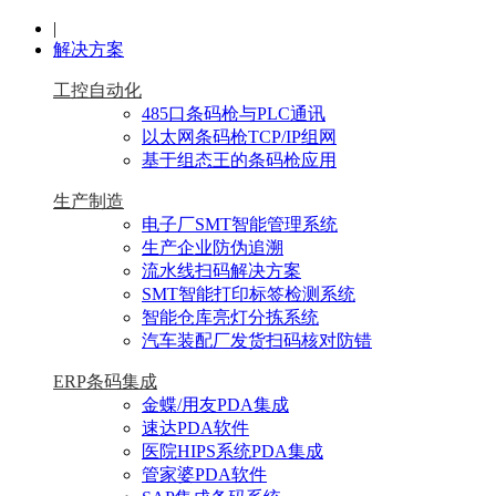
|
解决方案
工控自动化
485口条码枪与PLC通讯
以太网条码枪TCP/IP组网
基于组态王的条码枪应用
生产制造
电子厂SMT智能管理系统
生产企业防伪追溯
流水线扫码解决方案
SMT智能打印标签检测系统
智能仓库亮灯分拣系统
汽车装配厂发货扫码核对防错
ERP条码集成
金蝶/用友PDA集成
速达PDA软件
医院HIPS系统PDA集成
管家婆PDA软件