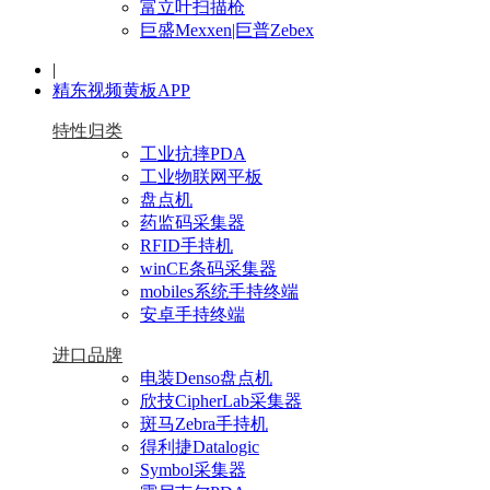
富立叶扫描枪
巨盛Mexxen|巨普Zebex
|
精东视频黄板APP
特性归类
工业抗摔PDA
工业物联网平板
盘点机
药监码采集器
RFID手持机
winCE条码采集器
mobiles系统手持终端
安卓手持终端
进口品牌
电装Denso盘点机
欣技CipherLab采集器
斑马Zebra手持机
得利捷Datalogic
Symbol采集器