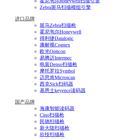
霍尼韦尔honeywell扫描引擎
Zebra斑马扫描模组引擎
进口品牌
斑马Zebra扫描枪
霍尼韦尔Honeywell
得利捷Datalogic
康耐视Cognex
欧光Opticon
易腾迈Intermec
电装Denso扫描枪
摩托罗拉Symbol
迈思肯Microscan
西克Sick扫码器
基恩士keyence读码器
国产品牌
海康智能读码器
Cino扫描枪
民德扫描枪
新大陆扫描枪
欣技扫描枪