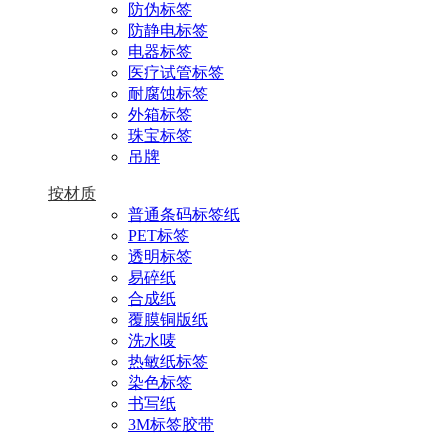
防伪标签
防静电标签
电器标签
医疗试管标签
耐腐蚀标签
外箱标签
珠宝标签
吊牌
按材质
普通条码标签纸
PET标签
透明标签
易碎纸
合成纸
覆膜铜版纸
洗水唛
热敏纸标签
染色标签
书写纸
3M标签胶带