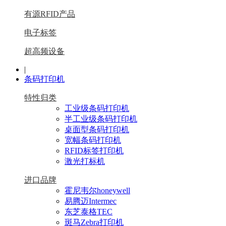
有源RFID产品
电子标签
超高频设备
|
条码打印机
特性归类
工业级条码打印机
半工业级条码打印机
桌面型条码打印机
宽幅条码打印机
RFID标签打印机
激光打标机
进口品牌
霍尼韦尔honeywell
易腾迈Intermec
东芝泰格TEC
斑马Zebra打印机