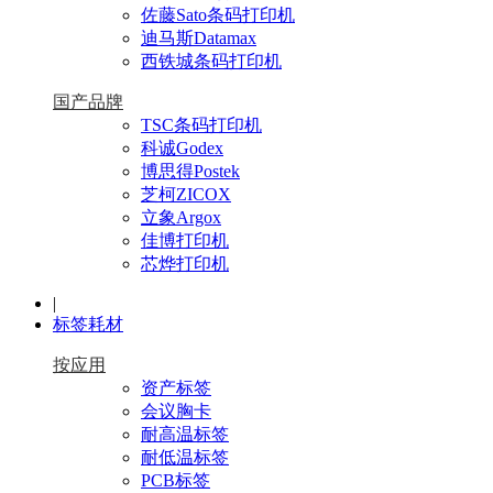
佐藤Sato条码打印机
迪马斯Datamax
西铁城条码打印机
国产品牌
TSC条码打印机
科诚Godex
博思得Postek
芝柯ZICOX
立象Argox
佳博打印机
芯烨打印机
|
标签耗材
按应用
资产标签
会议胸卡
耐高温标签
耐低温标签
PCB标签