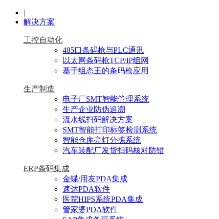
|
解决方案
工控自动化
485口条码枪与PLC通讯
以太网条码枪TCP/IP组网
基于组态王的条码枪应用
生产制造
电子厂SMT智能管理系统
生产企业防伪追溯
流水线扫码解决方案
SMT智能打印标签检测系统
智能仓库亮灯分拣系统
汽车装配厂发货扫码核对防错
ERP条码集成
金蝶/用友PDA集成
速达PDA软件
医院HIPS系统PDA集成
管家婆PDA软件