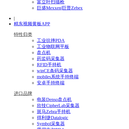
富立叶扫描枪
巨盛Mexxen|巨普Zebex
|
精东视频黄板APP
特性归类
工业抗摔PDA
工业物联网平板
盘点机
药监码采集器
RFID手持机
winCE条码采集器
mobiles系统手持终端
安卓手持终端
进口品牌
电装Denso盘点机
欣技CipherLab采集器
斑马Zebra手持机
得利捷Datalogic
Symbol采集器