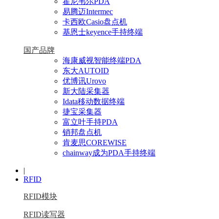
霍尼韦尔PDA
易腾迈Intermec
卡西欧Casio盘点机
基恩士keyence手持终端
国产品牌
海康威视智能终端PDA
东大AUTOID
优博讯Urovo
新大陆采集器
Idata移动数据终端
捷宝采集器
富立叶手持PDA
销邦盘点机
肯麦思COREWISE
chainway成为PDA手持终端
|
RFID
RFID模块
RFID读写器