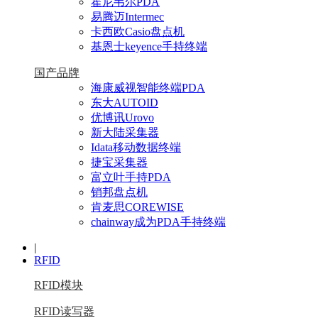
霍尼韦尔PDA
易腾迈Intermec
卡西欧Casio盘点机
基恩士keyence手持终端
国产品牌
海康威视智能终端PDA
东大AUTOID
优博讯Urovo
新大陆采集器
Idata移动数据终端
捷宝采集器
富立叶手持PDA
销邦盘点机
肯麦思COREWISE
chainway成为PDA手持终端
|
RFID
RFID模块
RFID读写器