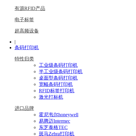
有源RFID产品
电子标签
超高频设备
|
条码打印机
特性归类
工业级条码打印机
半工业级条码打印机
桌面型条码打印机
宽幅条码打印机
RFID标签打印机
激光打标机
进口品牌
霍尼韦尔honeywell
易腾迈Intermec
东芝泰格TEC
斑马Zebra打印机