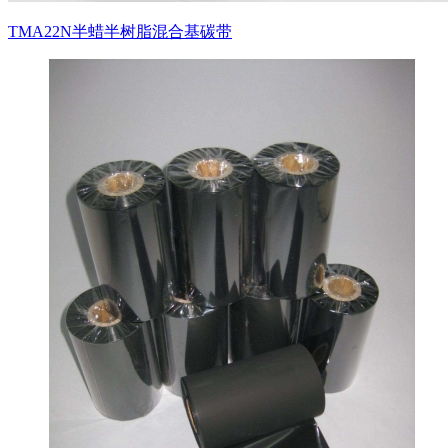
TMA22N半蜡半树脂混合基碳带