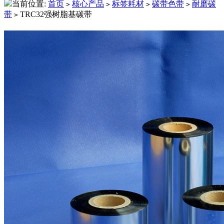
当前位置:
首页
核心产品
标签耗材
碳带色带
耐磨碳
>
>
>
>
带
TRC32强树脂基碳带
>