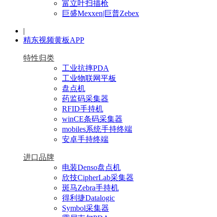
富立叶扫描枪
巨盛Mexxen|巨普Zebex
|
精东视频黄板APP
特性归类
工业抗摔PDA
工业物联网平板
盘点机
药监码采集器
RFID手持机
winCE条码采集器
mobiles系统手持终端
安卓手持终端
进口品牌
电装Denso盘点机
欣技CipherLab采集器
斑马Zebra手持机
得利捷Datalogic
Symbol采集器