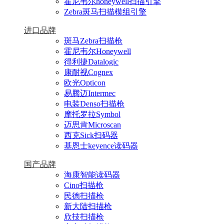
霍尼韦尔honeywell扫描引擎
Zebra斑马扫描模组引擎
进口品牌
斑马Zebra扫描枪
霍尼韦尔Honeywell
得利捷Datalogic
康耐视Cognex
欧光Opticon
易腾迈Intermec
电装Denso扫描枪
摩托罗拉Symbol
迈思肯Microscan
西克Sick扫码器
基恩士keyence读码器
国产品牌
海康智能读码器
Cino扫描枪
民德扫描枪
新大陆扫描枪
欣技扫描枪