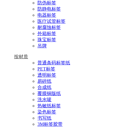
防伪标签
防静电标签
电器标签
医疗试管标签
耐腐蚀标签
外箱标签
珠宝标签
吊牌
按材质
普通条码标签纸
PET标签
透明标签
易碎纸
合成纸
覆膜铜版纸
洗水唛
热敏纸标签
染色标签
书写纸
3M标签胶带