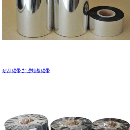
耐刮碳带,加强蜡基碳带