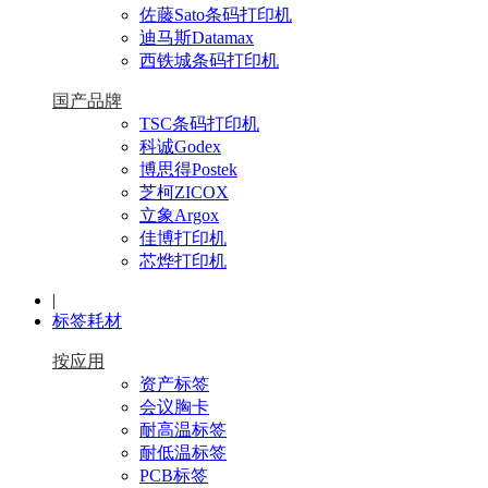
佐藤Sato条码打印机
迪马斯Datamax
西铁城条码打印机
国产品牌
TSC条码打印机
科诚Godex
博思得Postek
芝柯ZICOX
立象Argox
佳博打印机
芯烨打印机
|
标签耗材
按应用
资产标签
会议胸卡
耐高温标签
耐低温标签
PCB标签