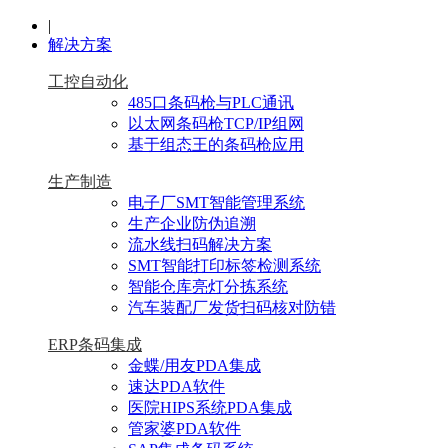
|
解决方案
工控自动化
485口条码枪与PLC通讯
以太网条码枪TCP/IP组网
基于组态王的条码枪应用
生产制造
电子厂SMT智能管理系统
生产企业防伪追溯
流水线扫码解决方案
SMT智能打印标签检测系统
智能仓库亮灯分拣系统
汽车装配厂发货扫码核对防错
ERP条码集成
金蝶/用友PDA集成
速达PDA软件
医院HIPS系统PDA集成
管家婆PDA软件