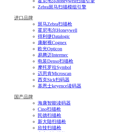
霍尼韦尔honeywell扫描引擎
Zebra斑马扫描模组引擎
进口品牌
斑马Zebra扫描枪
霍尼韦尔Honeywell
得利捷Datalogic
康耐视Cognex
欧光Opticon
易腾迈Intermec
电装Denso扫描枪
摩托罗拉Symbol
迈思肯Microscan
西克Sick扫码器
基恩士keyence读码器
国产品牌
海康智能读码器
Cino扫描枪
民德扫描枪
新大陆扫描枪
欣技扫描枪