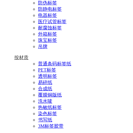
防伪标签
防静电标签
电器标签
医疗试管标签
耐腐蚀标签
外箱标签
珠宝标签
吊牌
按材质
普通条码标签纸
PET标签
透明标签
易碎纸
合成纸
覆膜铜版纸
洗水唛
热敏纸标签
染色标签
书写纸
3M标签胶带