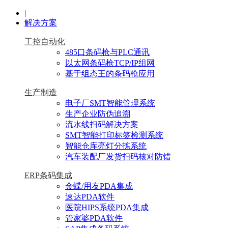
|
解决方案
工控自动化
485口条码枪与PLC通讯
以太网条码枪TCP/IP组网
基于组态王的条码枪应用
生产制造
电子厂SMT智能管理系统
生产企业防伪追溯
流水线扫码解决方案
SMT智能打印标签检测系统
智能仓库亮灯分拣系统
汽车装配厂发货扫码核对防错
ERP条码集成
金蝶/用友PDA集成
速达PDA软件
医院HIPS系统PDA集成
管家婆PDA软件