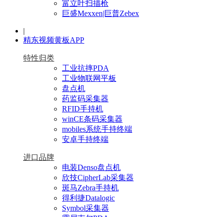
富立叶扫描枪
巨盛Mexxen|巨普Zebex
|
精东视频黄板APP
特性归类
工业抗摔PDA
工业物联网平板
盘点机
药监码采集器
RFID手持机
winCE条码采集器
mobiles系统手持终端
安卓手持终端
进口品牌
电装Denso盘点机
欣技CipherLab采集器
斑马Zebra手持机
得利捷Datalogic
Symbol采集器