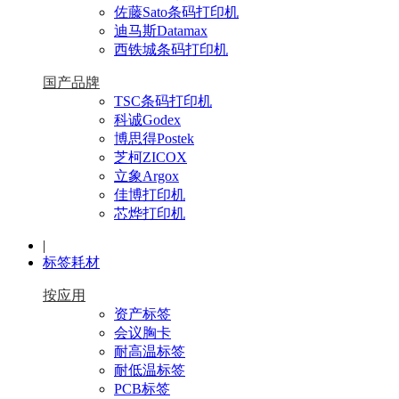
佐藤Sato条码打印机
迪马斯Datamax
西铁城条码打印机
国产品牌
TSC条码打印机
科诚Godex
博思得Postek
芝柯ZICOX
立象Argox
佳博打印机
芯烨打印机
|
标签耗材
按应用
资产标签
会议胸卡
耐高温标签
耐低温标签
PCB标签