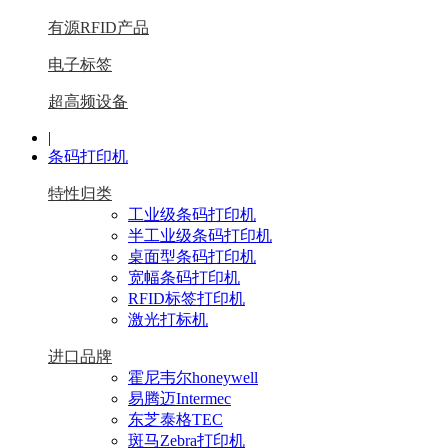
有源RFID产品
电子标签
超高频设备
|
条码打印机
特性归类
工业级条码打印机
半工业级条码打印机
桌面型条码打印机
宽幅条码打印机
RFID标签打印机
激光打标机
进口品牌
霍尼韦尔honeywell
易腾迈Intermec
东芝泰格TEC
斑马Zebra打印机