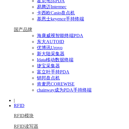
霍尼韦尔PDA
易腾迈Intermec
卡西欧Casio盘点机
基恩士keyence手持终端
国产品牌
海康威视智能终端PDA
东大AUTOID
优博讯Urovo
新大陆采集器
Idata移动数据终端
捷宝采集器
富立叶手持PDA
销邦盘点机
肯麦思COREWISE
chainway成为PDA手持终端
|
RFID
RFID模块
RFID读写器