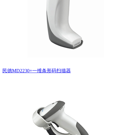
民德MD2230+一维条形码扫描器