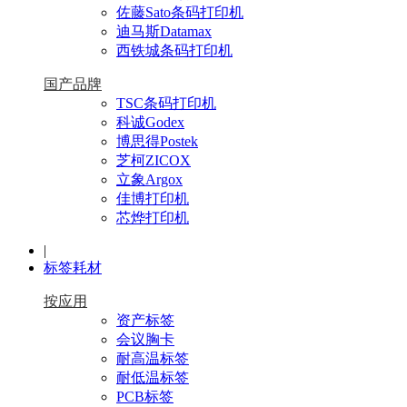
佐藤Sato条码打印机
迪马斯Datamax
西铁城条码打印机
国产品牌
TSC条码打印机
科诚Godex
博思得Postek
芝柯ZICOX
立象Argox
佳博打印机
芯烨打印机
|
标签耗材
按应用
资产标签
会议胸卡
耐高温标签
耐低温标签
PCB标签