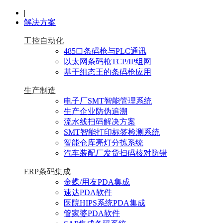
|
解决方案
工控自动化
485口条码枪与PLC通讯
以太网条码枪TCP/IP组网
基于组态王的条码枪应用
生产制造
电子厂SMT智能管理系统
生产企业防伪追溯
流水线扫码解决方案
SMT智能打印标签检测系统
智能仓库亮灯分拣系统
汽车装配厂发货扫码核对防错
ERP条码集成
金蝶/用友PDA集成
速达PDA软件
医院HIPS系统PDA集成
管家婆PDA软件