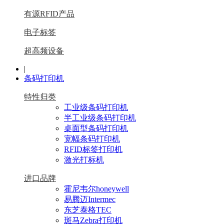
有源RFID产品
电子标签
超高频设备
|
条码打印机
特性归类
工业级条码打印机
半工业级条码打印机
桌面型条码打印机
宽幅条码打印机
RFID标签打印机
激光打标机
进口品牌
霍尼韦尔honeywell
易腾迈Intermec
东芝泰格TEC
斑马Zebra打印机