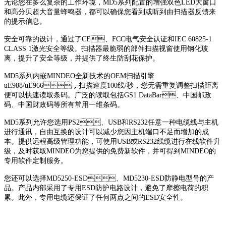
无论您在多么复杂的工作环境，MD5系列配置的增强双色LED大窗口
和高分贝超大音量蜂鸣器，都可以确保您看到或听到由扫描器反馈来
的提示信息。
安全可靠的设计，通过了CE、FCC电气安全认证和IEC 60825-1
CLASS 1激光安全等级。扫描器最脆弱的部件扫描视窗使用钢化玻
离，提升了安全等级，并提供了终生防刮花保护。
MD5系列内嵌MINDEO全新技术的OEM扫描引擎
uE988/uE966，扫描速度100线/秒，您无需重复调整扫描距离
便可以快速读取条码。广泛的读取包括GS1 DataBar、中国邮政
码、中国财政码等所有常用一维条码。
MD5系列允许您选用PS2、USB和RS232任意一种电缆线与主机
进行通讯，自由互换的设计可以减少您因主机端口不足而增加的成
本。提供远程高级管理功能，可使用USB或RS232线缆进行在线软件升
级，及时获取MINDEO为您提供的免费新软件，并可得到MINDEO的
专用软件定制服务。
您还可以选择MD5250-ESD、MD5230-ESD防静电型号的产
品。产品内部采用了专用ESD防护电路设计，避免了摩擦电荷的积
累。此外，专用电缆还保证了任何两点之间的ESD安全性。