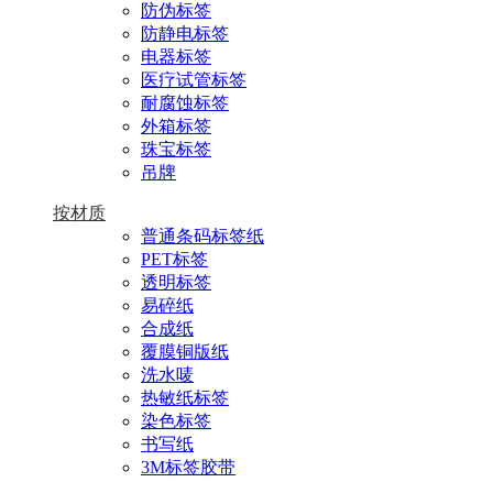
防伪标签
防静电标签
电器标签
医疗试管标签
耐腐蚀标签
外箱标签
珠宝标签
吊牌
按材质
普通条码标签纸
PET标签
透明标签
易碎纸
合成纸
覆膜铜版纸
洗水唛
热敏纸标签
染色标签
书写纸
3M标签胶带