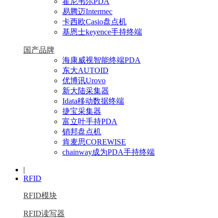
霍尼韦尔PDA
易腾迈Intermec
卡西欧Casio盘点机
基恩士keyence手持终端
国产品牌
海康威视智能终端PDA
东大AUTOID
优博讯Urovo
新大陆采集器
Idata移动数据终端
捷宝采集器
富立叶手持PDA
销邦盘点机
肯麦思COREWISE
chainway成为PDA手持终端
|
RFID
RFID模块
RFID读写器