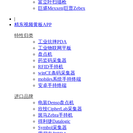
富立叶扫描枪
巨盛Mexxen|巨普Zebex
|
精东视频黄板APP
特性归类
工业抗摔PDA
工业物联网平板
盘点机
药监码采集器
RFID手持机
winCE条码采集器
mobiles系统手持终端
安卓手持终端
进口品牌
电装Denso盘点机
欣技CipherLab采集器
斑马Zebra手持机
得利捷Datalogic
Symbol采集器