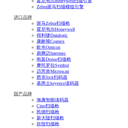
霍尼韦尔honeywell扫描引擎
Zebra斑马扫描模组引擎
进口品牌
斑马Zebra扫描枪
霍尼韦尔Honeywell
得利捷Datalogic
康耐视Cognex
欧光Opticon
易腾迈Intermec
电装Denso扫描枪
摩托罗拉Symbol
迈思肯Microscan
西克Sick扫码器
基恩士keyence读码器
国产品牌
海康智能读码器
Cino扫描枪
民德扫描枪
新大陆扫描枪
欣技扫描枪