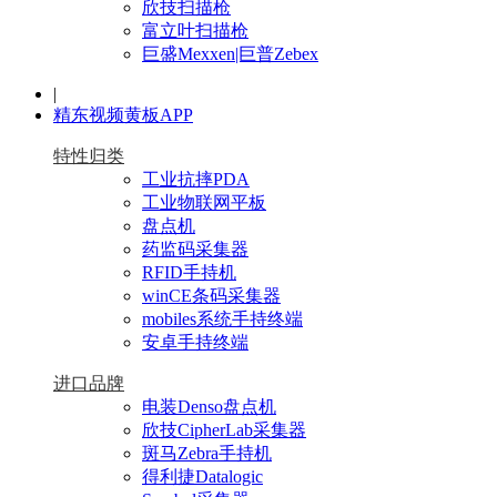
欣技扫描枪
富立叶扫描枪
巨盛Mexxen|巨普Zebex
|
精东视频黄板APP
特性归类
工业抗摔PDA
工业物联网平板
盘点机
药监码采集器
RFID手持机
winCE条码采集器
mobiles系统手持终端
安卓手持终端
进口品牌
电装Denso盘点机
欣技CipherLab采集器
斑马Zebra手持机
得利捷Datalogic