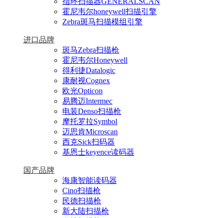
指环扫描器GENERALSCAN
霍尼韦尔honeywell扫描引擎
Zebra斑马扫描模组引擎
进口品牌
斑马Zebra扫描枪
霍尼韦尔Honeywell
得利捷Datalogic
康耐视Cognex
欧光Opticon
易腾迈Intermec
电装Denso扫描枪
摩托罗拉Symbol
迈思肯Microscan
西克Sick扫码器
基恩士keyence读码器
国产品牌
海康智能读码器
Cino扫描枪
民德扫描枪
新大陆扫描枪