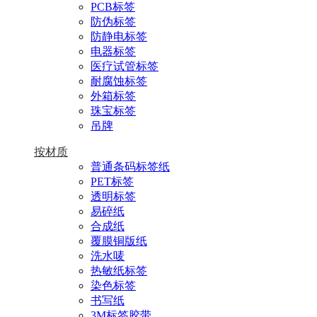
PCB标签
防伪标签
防静电标签
电器标签
医疗试管标签
耐腐蚀标签
外箱标签
珠宝标签
吊牌
按材质
普通条码标签纸
PET标签
透明标签
易碎纸
合成纸
覆膜铜版纸
洗水唛
热敏纸标签
染色标签
书写纸
3M标签胶带