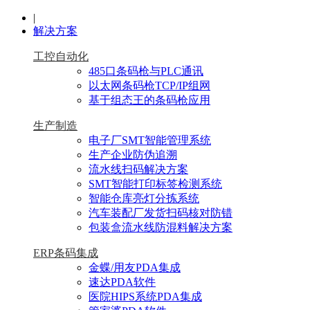
|
解决方案
工控自动化
485口条码枪与PLC通讯
以太网条码枪TCP/IP组网
基于组态王的条码枪应用
生产制造
电子厂SMT智能管理系统
生产企业防伪追溯
流水线扫码解决方案
SMT智能打印标签检测系统
智能仓库亮灯分拣系统
汽车装配厂发货扫码核对防错
包装盒流水线防混料解决方案
ERP条码集成
金蝶/用友PDA集成
速达PDA软件
医院HIPS系统PDA集成