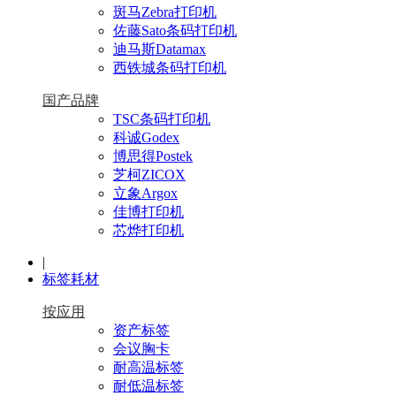
斑马Zebra打印机
佐藤Sato条码打印机
迪马斯Datamax
西铁城条码打印机
国产品牌
TSC条码打印机
科诚Godex
博思得Postek
芝柯ZICOX
立象Argox
佳博打印机
芯烨打印机
|
标签耗材
按应用
资产标签
会议胸卡
耐高温标签
耐低温标签