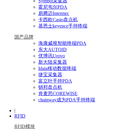
Symbol采集器
霍尼韦尔PDA
易腾迈Intermec
卡西欧Casio盘点机
基恩士keyence手持终端
国产品牌
海康威视智能终端PDA
东大AUTOID
优博讯Urovo
新大陆采集器
Idata移动数据终端
捷宝采集器
富立叶手持PDA
销邦盘点机
肯麦思COREWISE
chainway成为PDA手持终端
|
RFID
RFID模块