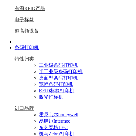
有源RFID产品
电子标签
超高频设备
|
条码打印机
特性归类
工业级条码打印机
半工业级条码打印机
桌面型条码打印机
宽幅条码打印机
RFID标签打印机
激光打标机
进口品牌
霍尼韦尔honeywell
易腾迈Intermec
东芝泰格TEC
斑马Zebra打印机