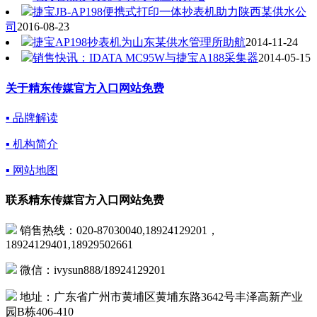
捷宝JB-AP198便携式打印一体抄表机助力陕西某供水公
司
2016-08-23
捷宝AP198抄表机为山东某供水管理所助航
2014-11-24
销售快讯：IDATA MC95W与捷宝A188采集器
2014-05-15
关于精东传媒官方入口网站免费
▪ 品牌解读
▪ 机构简介
▪ 网站地图
联系精东传媒官方入口网站免费
销售热线：020-87030040,18924129201，
18924129401,18929502661
微信：ivysun888/18924129201
地址：广东省广州市黄埔区黄埔东路3642号丰泽高新产业
园B栋406-410