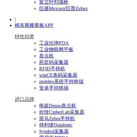
富立叶扫描枪
巨盛Mexxen|巨普Zebex
|
精东视频黄板APP
特性归类
工业抗摔PDA
工业物联网平板
盘点机
药监码采集器
RFID手持机
winCE条码采集器
mobiles系统手持终端
安卓手持终端
进口品牌
电装Denso盘点机
欣技CipherLab采集器
斑马Zebra手持机
得利捷Datalogic
Symbol采集器