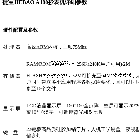
捷宝JIEBAO A188抄表机详细参数
硬件配置及参数
处 理 器
高效ARM内核，主频75Mhz
RAM/ROM： 256K(240K用户可用)/2M
FLASH：32M可扩充至64M，
存 储 器
户同时建立多个应用程序各数据库要求，且可以同
多至16个文件
LCD液晶显示屏，160*160全点阵，整屏可显示20*
显 示 屏
或10*10汉字；可调控背光和对比度
22键极高品质硅胶加锅仔片，人机工学键盘；夜视
键 盘
键盘灯