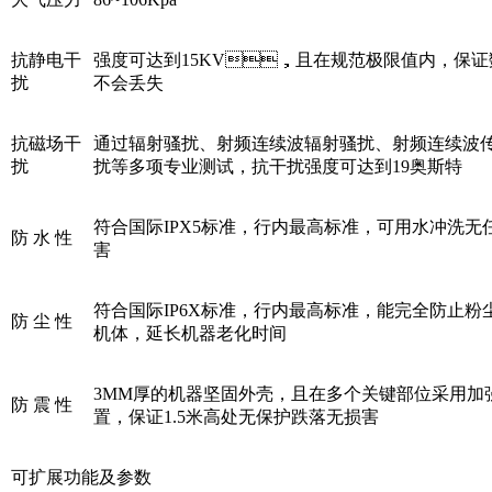
抗静电干
强度可达到15KV，且在规范极限值内，保
扰
不会丢失
抗磁场干
通过辐射骚扰、射频连续波辐射骚扰、射频连续波
扰
扰等多项专业测试，抗干扰强度可达到19奥斯特
符合国际IPX5标准，行内最高标准，可用水冲洗
防 水 性
害
符合国际IP6X标准，行内最高标准，能完全防止
防 尘 性
机体，延长机器老化时间
3MM厚的机器坚固外壳，且在多个关键部位采用加
防 震 性
置，保证1.5米高处无保护跌落无损害
可扩展功能及参数