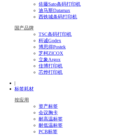
佐藤Sato条码打印机
迪马斯Datamax
西铁城条码打印机
国产品牌
TSC条码打印机
科诚Godex
博思得Postek
芝柯ZICOX
立象Argox
佳博打印机
芯烨打印机
|
标签耗材
按应用
资产标签
会议胸卡
耐高温标签
耐低温标签
PCB标签