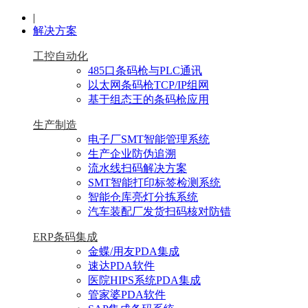
|
解决方案
工控自动化
485口条码枪与PLC通讯
以太网条码枪TCP/IP组网
基于组态王的条码枪应用
生产制造
电子厂SMT智能管理系统
生产企业防伪追溯
流水线扫码解决方案
SMT智能打印标签检测系统
智能仓库亮灯分拣系统
汽车装配厂发货扫码核对防错
ERP条码集成
金蝶/用友PDA集成
速达PDA软件
医院HIPS系统PDA集成
管家婆PDA软件