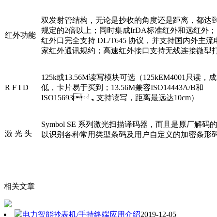
双发射管结构，无论是抄收的角度还是距离，都达
规定的2倍以上；同时集成IrDA标准红外和远红外
红外功能
红外口完全支持 DL/T645 协议，并支持国内外主
家红外通讯规约；高速红外接口支持无线连接微型
125k或13.56M读写模块可选（125kEM4001只读，
R F I D
低，卡片易于买到；13.56M兼容ISO14443A/B和
ISO15693，支持读写，距离最远达10cm）
Symbol SE 系列激光扫描译码器，而且是原厂解码的
激 光 头
以识别各种常用类型条码及用户自定义的加密条形
相关文章
电力智能抄表机/手持终端应用介绍
2019-12-05