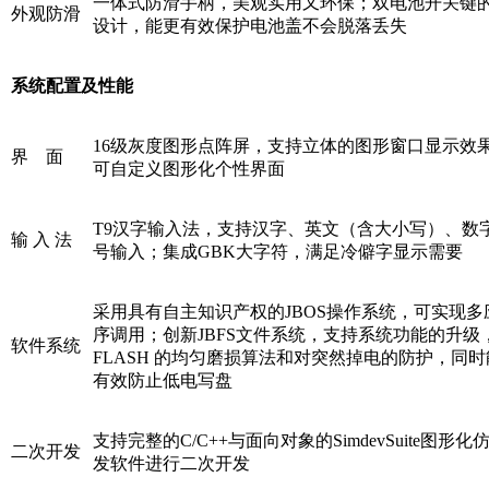
一体式防滑手柄，美观实用又环保；双电池开关键
外观防滑
设计，能更有效保护电池盖不会脱落丢失
系统配置及性能
16级灰度图形点阵屏，支持立体的图形窗口显示效果
界 面
可自定义图形化个性界面
T9汉字输入法，支持汉字、英文（含大小写）、
输 入 法
号输入；集成GBK大字符，满足冷僻字显示需要
采用具有自主知识产权的JBOS操作系统，可实现
序调用；创新JBFS文件系统，支持系统功能的升级
软件系统
FLASH 的均匀磨损算法和对突然掉电的防护，同
有效防止低电写盘
支持完整的C/C++与面向对象的SimdevSuite图形化
二次开发
发软件进行二次开发