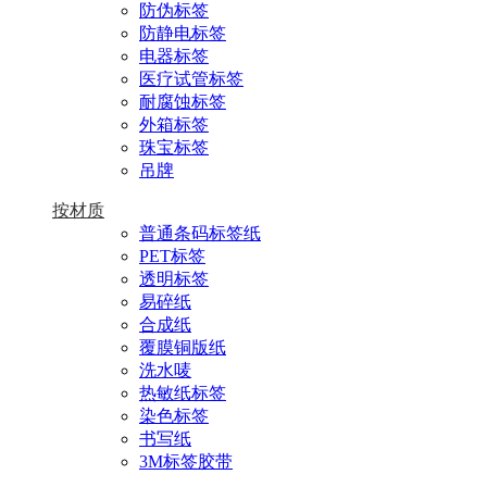
防伪标签
防静电标签
电器标签
医疗试管标签
耐腐蚀标签
外箱标签
珠宝标签
吊牌
按材质
普通条码标签纸
PET标签
透明标签
易碎纸
合成纸
覆膜铜版纸
洗水唛
热敏纸标签
染色标签
书写纸
3M标签胶带