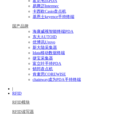
霍尼韦尔PDA
易腾迈Intermec
卡西欧Casio盘点机
基恩士keyence手持终端
国产品牌
海康威视智能终端PDA
东大AUTOID
优博讯Urovo
新大陆采集器
Idata移动数据终端
捷宝采集器
富立叶手持PDA
销邦盘点机
肯麦思COREWISE
chainway成为PDA手持终端
|
RFID
RFID模块
RFID读写器