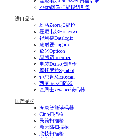
霍尼韦尔honeywell扫描引擎
Zebra斑马扫描模组引擎
进口品牌
斑马Zebra扫描枪
霍尼韦尔Honeywell
得利捷Datalogic
康耐视Cognex
欧光Opticon
易腾迈Intermec
电装Denso扫描枪
摩托罗拉Symbol
迈思肯Microscan
西克Sick扫码器
基恩士keyence读码器
国产品牌
海康智能读码器
Cino扫描枪
民德扫描枪
新大陆扫描枪
欣技扫描枪