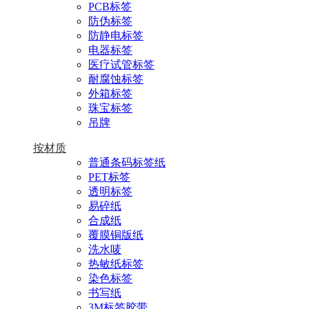
PCB标签
防伪标签
防静电标签
电器标签
医疗试管标签
耐腐蚀标签
外箱标签
珠宝标签
吊牌
按材质
普通条码标签纸
PET标签
透明标签
易碎纸
合成纸
覆膜铜版纸
洗水唛
热敏纸标签
染色标签
书写纸
3M标签胶带