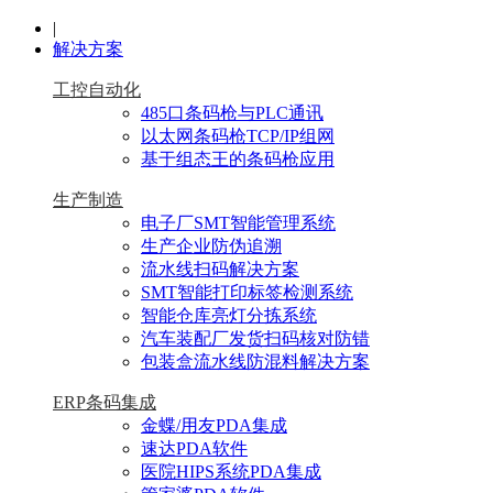
|
解决方案
工控自动化
485口条码枪与PLC通讯
以太网条码枪TCP/IP组网
基于组态王的条码枪应用
生产制造
电子厂SMT智能管理系统
生产企业防伪追溯
流水线扫码解决方案
SMT智能打印标签检测系统
智能仓库亮灯分拣系统
汽车装配厂发货扫码核对防错
包装盒流水线防混料解决方案
ERP条码集成
金蝶/用友PDA集成
速达PDA软件
医院HIPS系统PDA集成