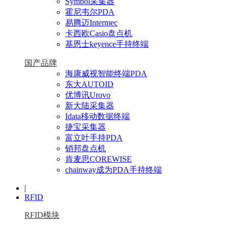
Symbol采集器
霍尼韦尔PDA
易腾迈Intermec
卡西欧Casio盘点机
基恩士keyence手持终端
国产品牌
海康威视智能终端PDA
东大AUTOID
优博讯Urovo
新大陆采集器
Idata移动数据终端
捷宝采集器
富立叶手持PDA
销邦盘点机
肯麦思COREWISE
chainway成为PDA手持终端
|
RFID
RFID模块