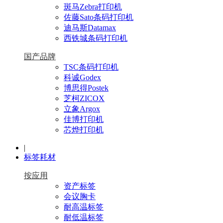
斑马Zebra打印机
佐藤Sato条码打印机
迪马斯Datamax
西铁城条码打印机
国产品牌
TSC条码打印机
科诚Godex
博思得Postek
芝柯ZICOX
立象Argox
佳博打印机
芯烨打印机
|
标签耗材
按应用
资产标签
会议胸卡
耐高温标签
耐低温标签