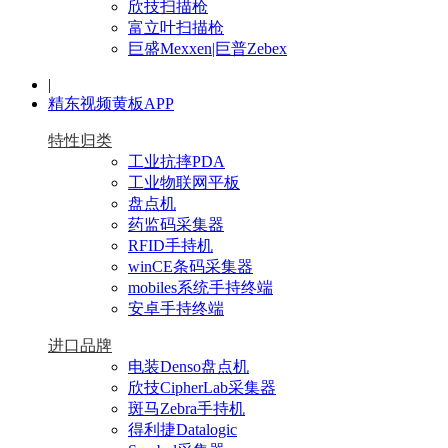
欣技扫描枪
富立叶扫描枪
巨盛Mexxen|巨普Zebex
|
精东视频黄板APP
特性归类
工业抗摔PDA
工业物联网平板
盘点机
药监码采集器
RFID手持机
winCE条码采集器
mobiles系统手持终端
安卓手持终端
进口品牌
电装Denso盘点机
欣技CipherLab采集器
斑马Zebra手持机
得利捷Datalogic