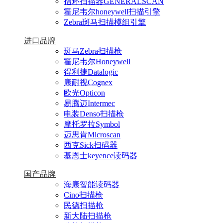
指环扫描器GENERALSCAN
霍尼韦尔honeywell扫描引擎
Zebra斑马扫描模组引擎
进口品牌
斑马Zebra扫描枪
霍尼韦尔Honeywell
得利捷Datalogic
康耐视Cognex
欧光Opticon
易腾迈Intermec
电装Denso扫描枪
摩托罗拉Symbol
迈思肯Microscan
西克Sick扫码器
基恩士keyence读码器
国产品牌
海康智能读码器
Cino扫描枪
民德扫描枪
新大陆扫描枪