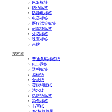
PCB标签
防伪标签
防静电标签
电器标签
医疗试管标签
耐腐蚀标签
外箱标签
珠宝标签
吊牌
按材质
普通条码标签纸
PET标签
透明标签
易碎纸
合成纸
覆膜铜版纸
洗水唛
热敏纸标签
染色标签
书写纸
3M标签胶带