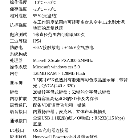
操作温度
-10℃～50℃
储存温度
-20℃～70℃
相对湿度
95％(无凝结)
在工作温度范围内可经受多次从空中1.2米到水泥
抗摔强度
地面的反复跌落
翻滚测试
1米直径范围内可翻滚500次
工业等级
IP54
防静电
±8kV接触放电；±15kV空气放电
系统构成
处理器
Marvell XScale PXA300 624MHz
操作系统
Microsoft windows ces 5.0
内存
128MB RAM × 128MB Flash
3.5英寸65K色透射有源矩阵彩色液晶显示屏，带背
显示屏
光，QVGA(240 × 320)
键盘
28键转字母式键盘；52键的全字母式键盘
内存扩展
支持容量高达4GB的SD卡及内存卡
语音通讯
配备VOlP语音功能和一键通
语音接口
内置扬声器，麦克风，立体声耳机插孔
全速USB 1.1底座(或I／O电缆)；RS232(115 kbps)
通讯接口
底座
I/O接口
USB/充电器连接器
应用软件
Honeywell Powertools以及演示软件