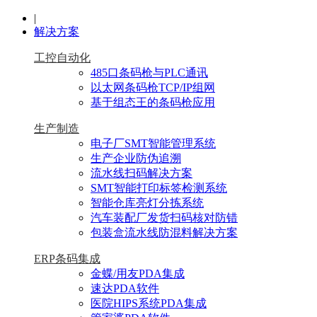
|
解决方案
工控自动化
485口条码枪与PLC通讯
以太网条码枪TCP/IP组网
基于组态王的条码枪应用
生产制造
电子厂SMT智能管理系统
生产企业防伪追溯
流水线扫码解决方案
SMT智能打印标签检测系统
智能仓库亮灯分拣系统
汽车装配厂发货扫码核对防错
包装盒流水线防混料解决方案
ERP条码集成
金蝶/用友PDA集成
速达PDA软件
医院HIPS系统PDA集成