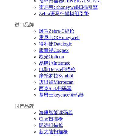
指环扫描器GENERALSCAN
霍尼韦尔honeywell扫描引擎
Zebra斑马扫描模组引擎
进口品牌
斑马Zebra扫描枪
霍尼韦尔Honeywell
得利捷Datalogic
康耐视Cognex
欧光Opticon
易腾迈Intermec
电装Denso扫描枪
摩托罗拉Symbol
迈思肯Microscan
西克Sick扫码器
基恩士keyence读码器
国产品牌
海康智能读码器
Cino扫描枪
民德扫描枪
新大陆扫描枪