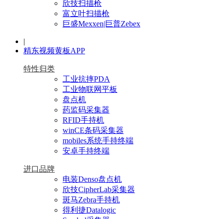
欣技扫描枪
富立叶扫描枪
巨盛Mexxen|巨普Zebex
|
精东视频黄板APP
特性归类
工业抗摔PDA
工业物联网平板
盘点机
药监码采集器
RFID手持机
winCE条码采集器
mobiles系统手持终端
安卓手持终端
进口品牌
电装Denso盘点机
欣技CipherLab采集器
斑马Zebra手持机
得利捷Datalogic