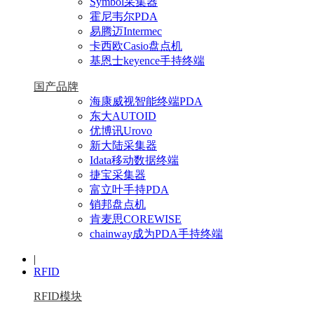
Symbol采集器
霍尼韦尔PDA
易腾迈Intermec
卡西欧Casio盘点机
基恩士keyence手持终端
国产品牌
海康威视智能终端PDA
东大AUTOID
优博讯Urovo
新大陆采集器
Idata移动数据终端
捷宝采集器
富立叶手持PDA
销邦盘点机
肯麦思COREWISE
chainway成为PDA手持终端
|
RFID
RFID模块