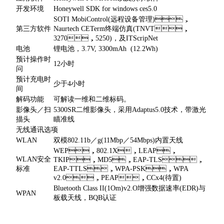
开发环境
Honeywell SDK for windows ces5.0
SOTI MobiControl(远程设备管理)，
第三方软件
Naurtech CETerm终端仿真(TNVT，
3270，5250)，及ITScripNet
电池
锂电池，3.7V, 3300mAh (12.2Wh)
预计操作时
12小时
问
预计充电时
少于4小时
间
解码功能
可解读一维和二维标码。
影像头／扫
5300SR二维影像头，采用Adaptus5.0技术，带激光
描头
瞄准线
无线通讯选项
WLAN
双模802.11b／g(11Mbp／54Mbps)内置天线
WEP，802.1X，LEAP，
WLAN安全
TKIP，MD5，EAP-TLS，
标准
EAP-TTLS，WPA-PSK，WPA
v2.0，PEAP，CCx4(待置)
Bluetooth Class II(1Om)v2.O增强数据速率(EDR)与
WPAN
板载天线，BQB认证