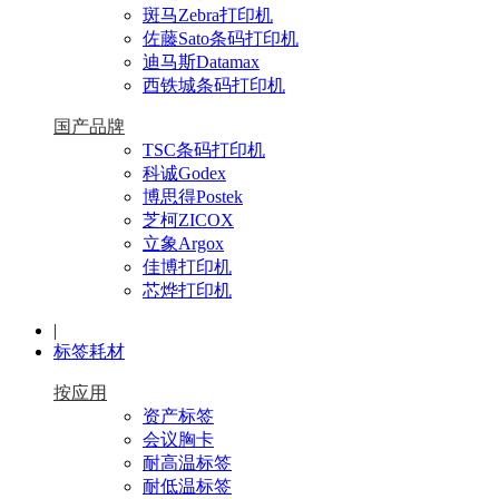
斑马Zebra打印机
佐藤Sato条码打印机
迪马斯Datamax
西铁城条码打印机
国产品牌
TSC条码打印机
科诚Godex
博思得Postek
芝柯ZICOX
立象Argox
佳博打印机
芯烨打印机
|
标签耗材
按应用
资产标签
会议胸卡
耐高温标签
耐低温标签