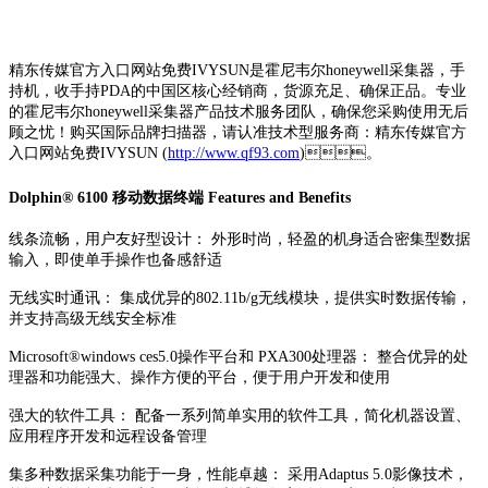
精东传媒官方入口网站免费IVYSUN是霍尼韦尔honeywell采集器，手
持机，收手持PDA的中国区核心经销商，货源充足、确保正品。专业
的霍尼韦尔honeywell采集器产品技术服务团队，确保您采购使用无后
顾之忧！购买国际品牌扫描器，请认准技术型服务商：精东传媒官方
入口网站免费IVYSUN (
http://www.qf93.com
)。
Dolphin® 6100 移动数据终端 Features and Benefits
线条流畅，用户友好型设计： 外形时尚，轻盈的机身适合密集型数据
输入，即使单手操作也备感舒适
无线实时通讯： 集成优异的802.11b/g无线模块，提供实时数据传输，
并支持高级无线安全标准
Microsoft®windows ces5.0操作平台和 PXA300处理器： 整合优异的处
理器和功能强大、操作方便的平台，便于用户开发和使用
强大的软件工具： 配备一系列简单实用的软件工具，简化机器设置、
应用程序开发和远程设备管理
集多种数据采集功能于一身，性能卓越： 采用Adaptus 5.0影像技术，