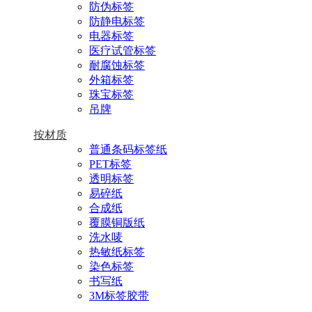
防伪标签
防静电标签
电器标签
医疗试管标签
耐腐蚀标签
外箱标签
珠宝标签
吊牌
按材质
普通条码标签纸
PET标签
透明标签
易碎纸
合成纸
覆膜铜版纸
洗水唛
热敏纸标签
染色标签
书写纸
3M标签胶带