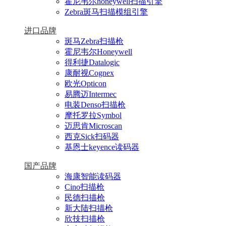
霍尼韦尔honeywell扫描引擎
Zebra斑马扫描模组引擎
进口品牌
斑马Zebra扫描枪
霍尼韦尔Honeywell
得利捷Datalogic
康耐视Cognex
欧光Opticon
易腾迈Intermec
电装Denso扫描枪
摩托罗拉Symbol
迈思肯Microscan
西克Sick扫码器
基恩士keyence读码器
国产品牌
海康智能读码器
Cino扫描枪
民德扫描枪
新大陆扫描枪
欣技扫描枪