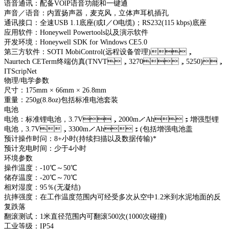
语音通讯：配备VOlP语音功能和一键通
声音／语音：内置扬声器，麦克风，立体声耳机插孔
通讯接口：全速USB 1.1底座(或I／O电缆)；RS232(115 kbps)底座
应用软件：Honeywell Powertools以及演示软件
开发环境：Honeywell SDK for Windows CE5.0
第三方软件：SOTI MobiControl(远程设备管理)，
Naurtech CETerm终端仿真(TNVT，3270，5250)，
ITScripNet
物理/电学参数
尺寸：175mm × 66mm × 26.8mm
重量：250g(8.8oz)包括标准电池套装
电池
电池：标准锂电池，3.7V，2000m／Ah；增强型锂
电池，3.7V，3300m／Ah；(包括增强电池盖
预计操作时问：8+小时(持续扫描以及数据传输)*
预计充电时间：少于4小时
环境参数
操作温度：-10℃～50℃
储存温度：-20℃～70℃
相对湿度：95％(无凝结)
抗摔强度：在工作温度范围内可经受多次从空中1.2米到水泥地面的反
复跌落
翻滚测试：1米直径范围内可翻滚500次(1000次碰撞)
工业等级：IP54