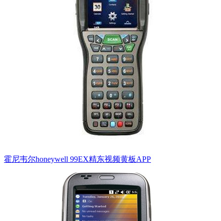
霍尼韦尔honeywell 99EX精东视频黄板APP