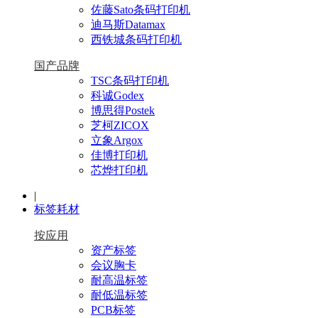
佐藤Sato条码打印机
迪马斯Datamax
西铁城条码打印机
国产品牌
TSC条码打印机
科诚Godex
博思得Postek
芝柯ZICOX
立象Argox
佳博打印机
芯烨打印机
|
标签耗材
按应用
资产标签
会议胸卡
耐高温标签
耐低温标签
PCB标签