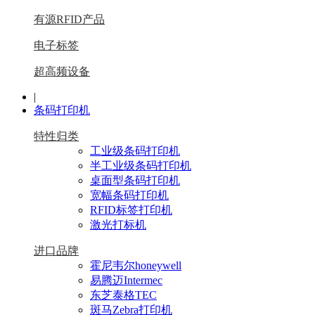
有源RFID产品
电子标签
超高频设备
|
条码打印机
特性归类
工业级条码打印机
半工业级条码打印机
桌面型条码打印机
宽幅条码打印机
RFID标签打印机
激光打标机
进口品牌
霍尼韦尔honeywell
易腾迈Intermec
东芝泰格TEC
斑马Zebra打印机