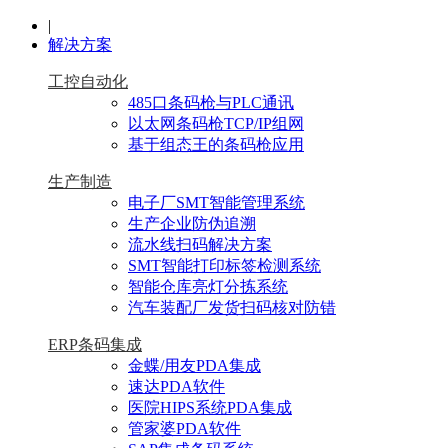
|
解决方案
工控自动化
485口条码枪与PLC通讯
以太网条码枪TCP/IP组网
基于组态王的条码枪应用
生产制造
电子厂SMT智能管理系统
生产企业防伪追溯
流水线扫码解决方案
SMT智能打印标签检测系统
智能仓库亮灯分拣系统
汽车装配厂发货扫码核对防错
ERP条码集成
金蝶/用友PDA集成
速达PDA软件
医院HIPS系统PDA集成
管家婆PDA软件