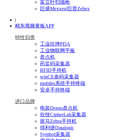
富立叶扫描枪
巨盛Mexxen|巨普Zebex
|
精东视频黄板APP
特性归类
工业抗摔PDA
工业物联网平板
盘点机
药监码采集器
RFID手持机
winCE条码采集器
mobiles系统手持终端
安卓手持终端
进口品牌
电装Denso盘点机
欣技CipherLab采集器
斑马Zebra手持机
得利捷Datalogic
Symbol采集器