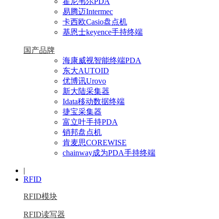
霍尼韦尔PDA
易腾迈Intermec
卡西欧Casio盘点机
基恩士keyence手持终端
国产品牌
海康威视智能终端PDA
东大AUTOID
优博讯Urovo
新大陆采集器
Idata移动数据终端
捷宝采集器
富立叶手持PDA
销邦盘点机
肯麦思COREWISE
chainway成为PDA手持终端
|
RFID
RFID模块
RFID读写器