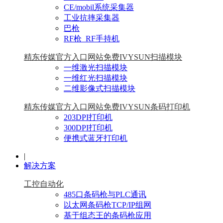
CE/mobil系统采集器
工业抗摔采集器
巴枪
RF枪_RF手持机
精东传媒官方入口网站免费IVYSUN扫描模块
一维激光扫描模块
一维红光扫描模块
二维影像式扫描模块
精东传媒官方入口网站免费IVYSUN条码打印机
203DPI打印机
300DPI打印机
便携式蓝牙打印机
|
解决方案
工控自动化
485口条码枪与PLC通讯
以太网条码枪TCP/IP组网
基于组态王的条码枪应用