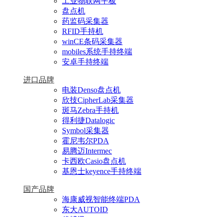
工业物联网平板
盘点机
药监码采集器
RFID手持机
winCE条码采集器
mobiles系统手持终端
安卓手持终端
进口品牌
电装Denso盘点机
欣技CipherLab采集器
斑马Zebra手持机
得利捷Datalogic
Symbol采集器
霍尼韦尔PDA
易腾迈Intermec
卡西欧Casio盘点机
基恩士keyence手持终端
国产品牌
海康威视智能终端PDA
东大AUTOID