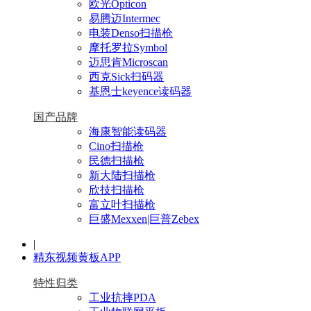
欧光Opticon
易腾迈Intermec
电装Denso扫描枪
摩托罗拉Symbol
迈思肯Microscan
西克Sick扫码器
基恩士keyence读码器
国产品牌
海康智能读码器
Cino扫描枪
民德扫描枪
新大陆扫描枪
欣技扫描枪
富立叶扫描枪
巨盛Mexxen|巨普Zebex
|
精东视频黄板APP
特性归类
工业抗摔PDA