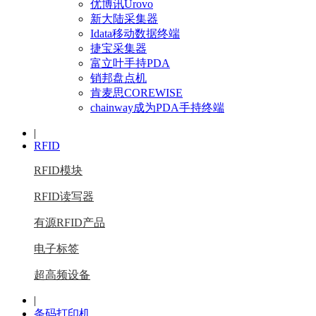
优博讯Urovo
新大陆采集器
Idata移动数据终端
捷宝采集器
富立叶手持PDA
销邦盘点机
肯麦思COREWISE
chainway成为PDA手持终端
|
RFID
RFID模块
RFID读写器
有源RFID产品
电子标签
超高频设备
|
条码打印机