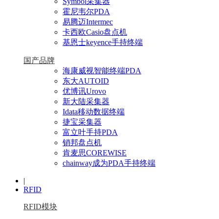
Symbol采集器
霍尼韦尔PDA
易腾迈Intermec
卡西欧Casio盘点机
基恩士keyence手持终端
国产品牌
海康威视智能终端PDA
东大AUTOID
优博讯Urovo
新大陆采集器
Idata移动数据终端
捷宝采集器
富立叶手持PDA
销邦盘点机
肯麦思COREWISE
chainway成为PDA手持终端
|
RFID
RFID模块