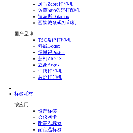
斑马Zebra打印机
佐藤Sato条码打印机
迪马斯Datamax
西铁城条码打印机
国产品牌
TSC条码打印机
科诚Godex
博思得Postek
芝柯ZICOX
立象Argox
佳博打印机
芯烨打印机
|
标签耗材
按应用
资产标签
会议胸卡
耐高温标签
耐低温标签