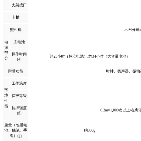
支架接口
卡槽
照相机
5.0M分
主电池
电
源
部
操作时间
约23小时（标准电池）/约34小时（大容量电池）
分
(4)
附带功能
时钟、扬声器
工作温度
环
境
保护等级
性
能
抗摔强度
0.2m×1,000次以上/
(6)
重量（包括电
池、触笔、手
约330g
绳）
(7)