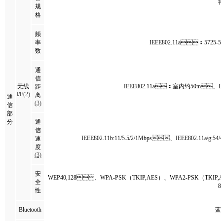
规
格
频
率
IEEE802.11a：5725-
数
通
信
无线
IEEE802.11a：室内约50m、
距
I/F
(2)
离
通
(3)
信
部
分
通
信
IEEE802.11b:11/5.5/2/1Mbps、IEEE802.11a/g:54/4
速
度
(3)
安
WEP40,128、WPA-PSK（TKIP,AES）、WPA2-PSK（TKIP,AES）
全
性
Bluetooth
蓝