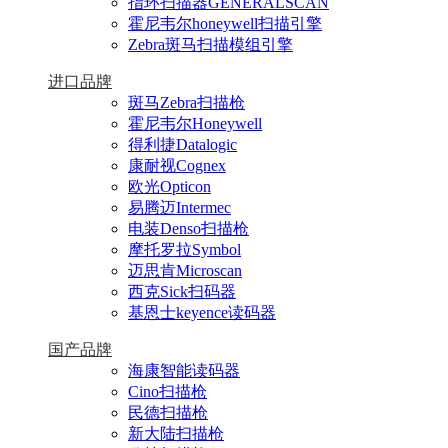
指环扫描器GENERALSCAN
霍尼韦尔honeywell扫描引擎
Zebra斑马扫描模组引擎
进口品牌
斑马Zebra扫描枪
霍尼韦尔Honeywell
得利捷Datalogic
康耐视Cognex
欧光Opticon
易腾迈Intermec
电装Denso扫描枪
摩托罗拉Symbol
迈思肯Microscan
西克Sick扫码器
基恩士keyence读码器
国产品牌
海康智能读码器
Cino扫描枪
民德扫描枪
新大陆扫描枪