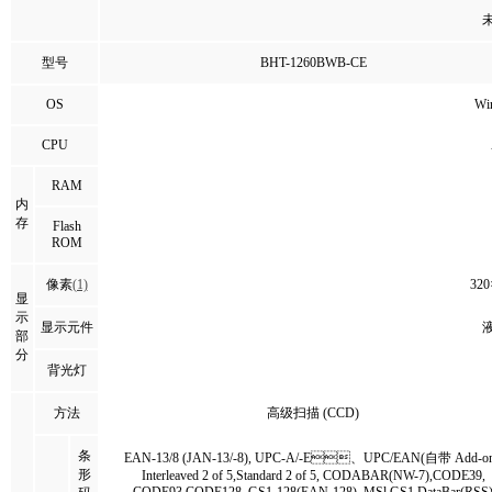
型号
BHT-1260BWB-CE
OS
Wi
CPU
RAM
内
存
Flash
ROM
像素
(1)
32
显
示
显示元件
部
分
背光灯
方法
高级扫描 (CCD)
条
EAN-13/8 (JAN-13/-8), UPC-A/-E、UPC/EAN(自带 Add-on
形
Interleaved 2 of 5,Standard 2 of 5, CODABAR(NW-7),CODE39,