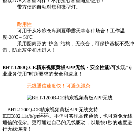
搭载2GB大容量闪存！不用担心容量随意使用！
带方便的自动对焦和微型灯。
耐用性
可用于从冷冻仓库到夏季露天等各种场合！工作温
度-20℃～50℃
采用圆筒形的“护套”结构，无嵌合，可保护基板不受冲
击，防止灰尘和水进入！
BHT-1200Q-CE精东视频黄板APP
无线・安全性能:
可实现“专
业业务使用”时所要求的安全和速度！
无线通信速度快！可避免混杂！
BHT-1200Q-CE精东视频黄板APP无线支持
IEEE802.11a/b/g/n。不但可实现高速通信，也可避免无线
通信的混杂。更可通过自己的无线驱动，以最快1秒的速度进
行无线连接！