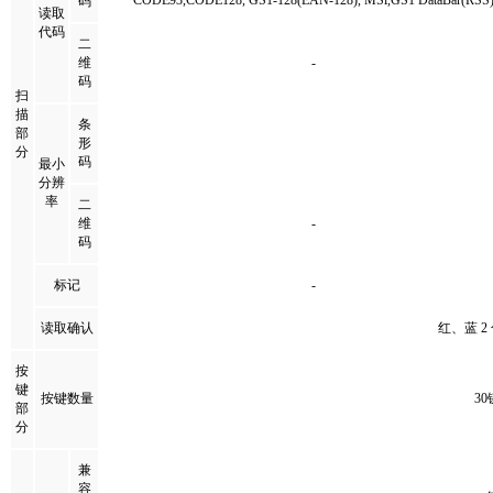
CODE93,CODE128, GS1-128(EAN-128), MSl,GS1 DataBar(RSS
码
读取
代码
二
维
-
码
扫
描
条
部
形
分
码
最小
分辨
率
二
维
-
码
标记
-
读取确认
红
按
键
按键数量
3
部
分
兼
容