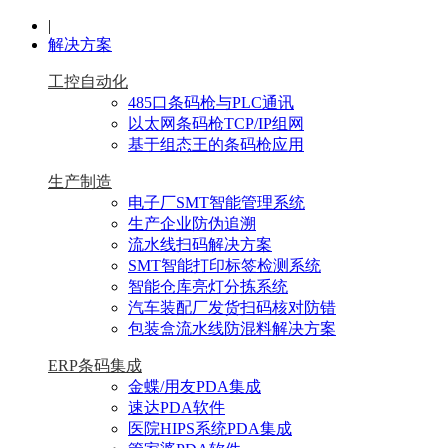
|
解决方案
工控自动化
485口条码枪与PLC通讯
以太网条码枪TCP/IP组网
基于组态王的条码枪应用
生产制造
电子厂SMT智能管理系统
生产企业防伪追溯
流水线扫码解决方案
SMT智能打印标签检测系统
智能仓库亮灯分拣系统
汽车装配厂发货扫码核对防错
包装盒流水线防混料解决方案
ERP条码集成
金蝶/用友PDA集成
速达PDA软件
医院HIPS系统PDA集成