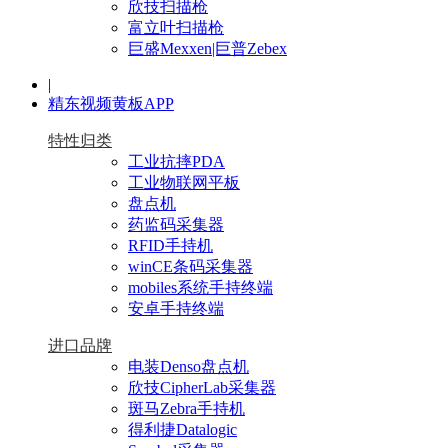
欣技扫描枪
富立叶扫描枪
巨盛Mexxen|巨普Zebex
|
精东视频黄板APP
特性归类
工业抗摔PDA
工业物联网平板
盘点机
药监码采集器
RFID手持机
winCE条码采集器
mobiles系统手持终端
安卓手持终端
进口品牌
电装Denso盘点机
欣技CipherLab采集器
斑马Zebra手持机
得利捷Datalogic