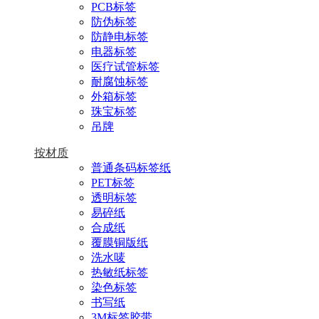
PCB标签
防伪标签
防静电标签
电器标签
医疗试管标签
耐腐蚀标签
外箱标签
珠宝标签
吊牌
按材质
普通条码标签纸
PET标签
透明标签
易碎纸
合成纸
覆膜铜版纸
洗水唛
热敏纸标签
染色标签
书写纸
3M标签胶带